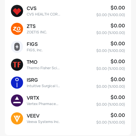
$0.00
CVS
CVS HEALTH CORPORATION
$0.00
(%
100.00
)
$0.00
ZTS
ZOETIS INC.
$0.00
(%
100.00
)
$0.00
FIGS
FIGS, Inc.
$0.00
(%
100.00
)
$0.00
TMO
Thermo Fisher Scientific, Inc.
$0.00
(%
100.00
)
$0.00
ISRG
Intuitive Surgical Inc.
$0.00
(%
100.00
)
$0.00
VRTX
Vertex Pharmaceuticals Inc
$0.00
(%
100.00
)
$0.00
VEEV
Veeva Systems Inc.
$0.00
(%
100.00
)