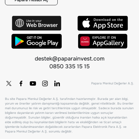
destek@paparainvest.com
0850 335 15 15
Papara Menkul Değerler A.Ş.
Bu site Papara Menkul Değerler A.Ş. tarafından hazırlanmıştır. Burada yer alan bilgi,
yorum ve öneriler yatırım danışmanlığı kapsamında değildir, genel niteliktedir. Bu öneriler
mali durumunuz ile risk ve getiri tercihlerinize uygun olmayabilir. Sadece burada sunulan
bilgilere dayanılarak yatırım kararı verilmesi beklentilerinize uygun sonuçlar
doğurmayabilir. Sunulan bilgiler, güvenilir olduğuna inanılan halka açık kaynaklardan
elde edilmiş olup bu kaynaklardaki bilgilerin hata ve eksikliğinden ve ticari amaçlı
işlemlerde kullanılmasından doğabilecek zararlardan Papara Elektronik Para A.Ş. ve
Papara Menkul Değerler A.Ş. sorumlu değildir.