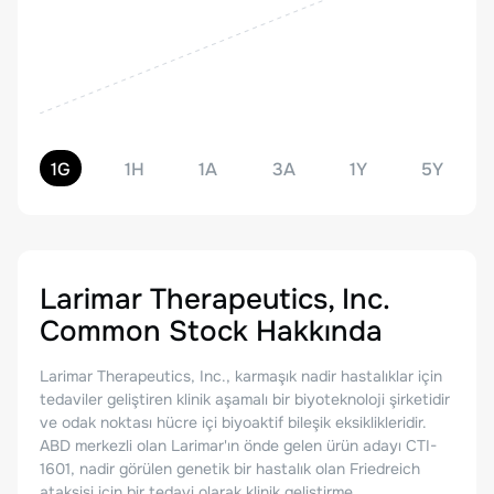
1G
1H
1A
3A
1Y
5Y
Larimar Therapeutics, Inc.
Common Stock
Hakkında
Larimar Therapeutics, Inc., karmaşık nadir hastalıklar için
tedaviler geliştiren klinik aşamalı bir biyoteknoloji şirketidir
ve odak noktası hücre içi biyoaktif bileşik eksiklikleridir.
ABD merkezli olan Larimar'ın önde gelen ürün adayı CTI-
1601, nadir görülen genetik bir hastalık olan Friedreich
ataksisi için bir tedavi olarak klinik geliştirme