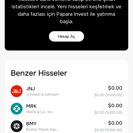
istatistikleri incele. Yeni hisseleri keşfetmek ve
daha fazlası için Papara Invest ile yatırıma
başla.
Hesap Aç
Benzer Hisseler
$0.00
JNJ
Johnson & Johnson
$0.00
(%
100.00
)
$0.00
MRK
Merck & Co., Inc.
$0.00
(%
100.00
)
$0.00
BMY
Bristol-Myers Squibb Co.
$0.00
(%
100.00
)