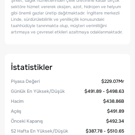
Şirket, sağlık hizmetlerinden çelik üretimine kadar birçok
sektöre hizmet vererek oksijen, azot, hidrojen ve helyum
gibi önemli gazlar üretip dağıtmaktadır. İngiltere merkezli
Linde, sürdürülebilirlik ve yenilikçilik konusundaki
taahhüdüyle tanınmakta olup, müşteri verimliliğini
artırmaya ve çevresel etkileri azaltmaya odaklanmaktadır.
İstatistikler
Piyasa Değeri
$229.07Mr
Günlük En Yüksek/Düşük
$491.89 - $498.63
Hacim
$438.86B
Açılış
$491.89
Önceki Kapanış
$492.34
52 Hafta En Yüksek/Düşük
$387.78 - $510.65