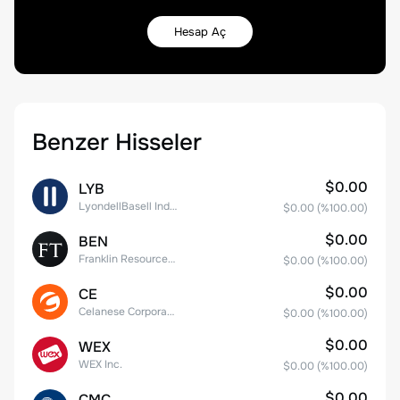
Hesap Aç
Benzer Hisseler
$0.00
LYB
LyondellBasell Industries N.V. Class A
$0.00
(%
100.00
)
$0.00
BEN
Franklin Resources, Inc.
$0.00
(%
100.00
)
$0.00
CE
Celanese Corporation Common Stock
$0.00
(%
100.00
)
$0.00
WEX
WEX Inc.
$0.00
(%
100.00
)
$0.00
CMC