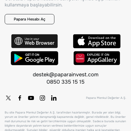
kullanmaya başlayabilirsin.
Papara Hesabı Aç
destek@paparainvest.com
0850 335 15 15
Papara Menkul Değerler A.Ş.
Bu site Papara Menkul Değerler A.Ş. tarafından hazırlanmıştır. Burada yer alan bilgi,
yorum ve öneriler yatırım danışmanlığı kapsamında değildir, genel niteliktedir. Bu öneriler
mali durumunuz ile risk ve getiri tercihlerinize uygun olmayabilir. Sadece burada sunulan
bilgilere dayanılarak yatırım kararı verilmesi beklentilerinize uygun sonuçlar
doğurmayabilir. Sunulan bilgiler, güvenilir olduğuna inanılan halka açık kaynaklardan