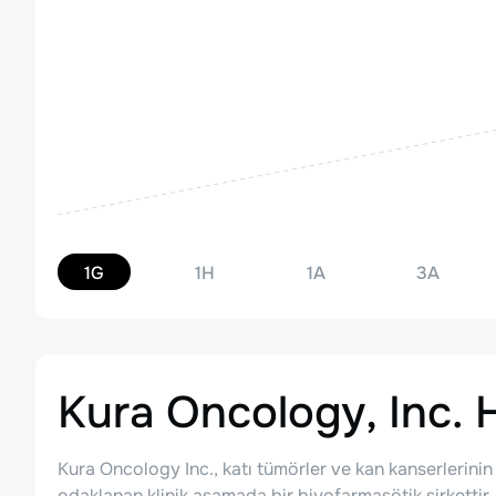
1G
1H
1A
3A
Kura Oncology, Inc.
H
Kura Oncology Inc., katı tümörler ve kan kanserlerinin
odaklanan klinik aşamada bir biyofarmasötik şirkettir.