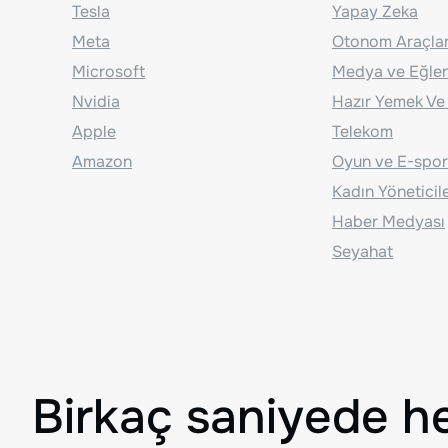
Tesla
Yapay Zeka
Meta
Otonom Araçla
Microsoft
Medya ve Eğle
Nvidia
Hazır Yemek Ve
Apple
Telekom
Amazon
Oyun ve E-spor
Kadın Yöneticil
Haber Medyası
Seyahat
Birkaç saniyede h