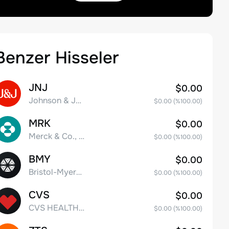
Benzer Hisseler
JNJ
$0.00
Johnson & Johnson
$0.00
(%
100.00
)
MRK
$0.00
Merck & Co., Inc.
$0.00
(%
100.00
)
BMY
$0.00
Bristol-Myers Squibb Co.
$0.00
(%
100.00
)
CVS
$0.00
CVS HEALTH CORPORATION
$0.00
(%
100.00
)