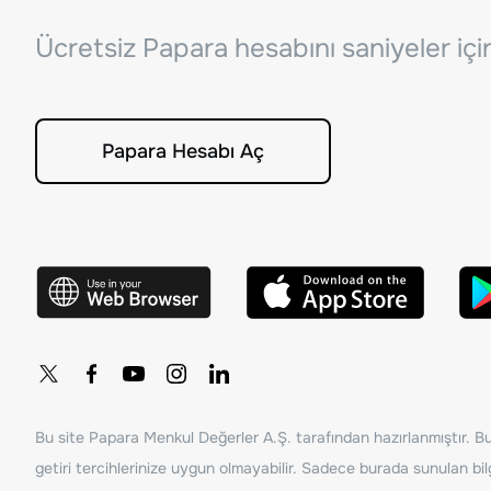
Ücretsiz Papara hesabını saniyeler iç
Papara Hesabı Aç
Bu site Papara Menkul Değerler A.Ş. tarafından hazırlanmıştır. Bur
getiri tercihlerinize uygun olmayabilir. Sadece burada sunulan bilg