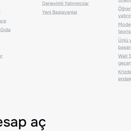
Deneyimli Yatırımcılar
Öğrenc
r
Yeni Başlayanlar
yatırı
nce
Moder
 Gıda
teoris
Ünlü y
başarı
er
Wall S
geçen
Krizde
endeks
esap aç