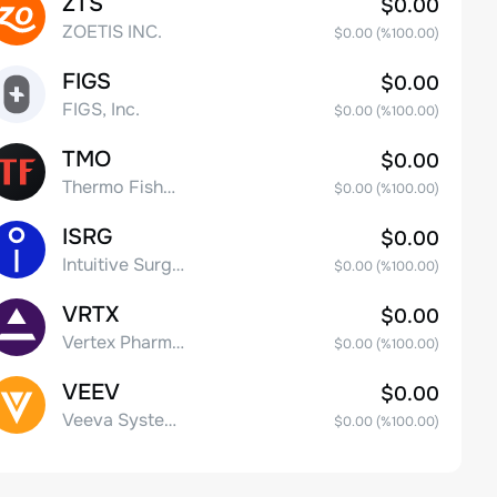
ZTS
$0.00
ZOETIS INC.
$0.00
(%
100.00
)
FIGS
$0.00
FIGS, Inc.
$0.00
(%
100.00
)
TMO
$0.00
Thermo Fisher Scientific, Inc.
$0.00
(%
100.00
)
ISRG
$0.00
Intuitive Surgical Inc.
$0.00
(%
100.00
)
VRTX
$0.00
Vertex Pharmaceuticals Inc
$0.00
(%
100.00
)
VEEV
$0.00
Veeva Systems Inc.
$0.00
(%
100.00
)