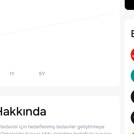
1Y
5Y
akkında
 tedavisi için hedeflenmiş tedaviler geliştirmeye
 Onkolojide hassas tıbbı ilerletme hedefiyle kurulan