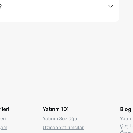
?
leri
Yatırım 101
Blog
eri
Yatırım Sözlüğü
Yatır
Çeşit
aşam
Uzman Yatırımcılar
Önem