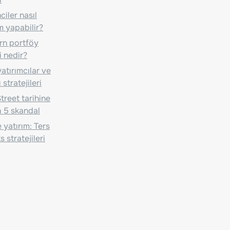
iler nasıl
m yapabilir?
n portföy
i nedir?
atırımcılar ve
 stratejileri
treet tarihine
 5 skandal
 yatırım: Ters
 stratejileri