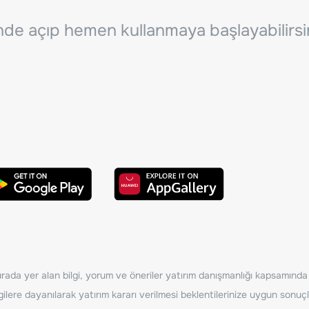
inde açıp hemen kullanmaya başlayabilirsi
ada yer alan bilgi, yorum ve öneriler yatırım danışmanlığı kapsamında de
ilere dayanılarak yatırım kararı verilmesi beklentilerinize uygun sonuçl