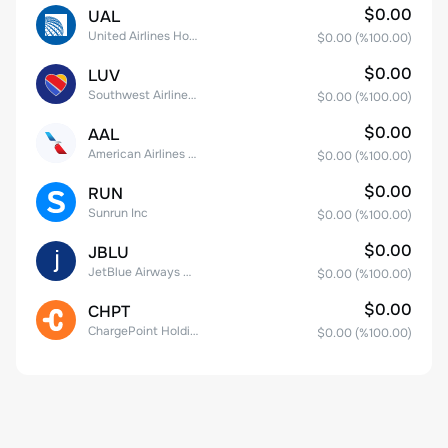
$0.00
UAL
United Airlines Holdings, Inc. Common Stock
$0.00
(%
100.00
)
$0.00
LUV
Southwest Airlines Co.
$0.00
(%
100.00
)
$0.00
AAL
American Airlines Group Inc.
$0.00
(%
100.00
)
$0.00
RUN
Sunrun Inc
$0.00
(%
100.00
)
$0.00
JBLU
JetBlue Airways Corp
$0.00
(%
100.00
)
$0.00
CHPT
ChargePoint Holdings, Inc.
$0.00
(%
100.00
)