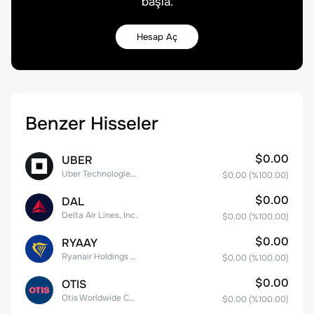
başla.
Hesap Aç
Benzer Hisseler
$0.00
UBER
Uber Technologies, Inc.
$0.00
(%
100.00
)
$0.00
DAL
Delta Air Lines, Inc.
$0.00
(%
100.00
)
$0.00
RYAAY
Ryanair Holdings plc American Depositary Shares
$0.00
(%
100.00
)
$0.00
OTIS
Otis Worldwide Corporation
$0.00
(%
100.00
)