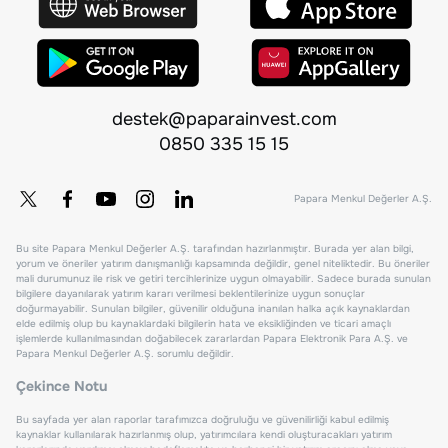
destek@paparainvest.com
0850 335 15 15
Papara Menkul Değerler A.Ş.
Bu site Papara Menkul Değerler A.Ş. tarafından hazırlanmıştır. Burada yer alan bilgi,
yorum ve öneriler yatırım danışmanlığı kapsamında değildir, genel niteliktedir. Bu öneriler
mali durumunuz ile risk ve getiri tercihlerinize uygun olmayabilir. Sadece burada sunulan
bilgilere dayanılarak yatırım kararı verilmesi beklentilerinize uygun sonuçlar
doğurmayabilir. Sunulan bilgiler, güvenilir olduğuna inanılan halka açık kaynaklardan
elde edilmiş olup bu kaynaklardaki bilgilerin hata ve eksikliğinden ve ticari amaçlı
işlemlerde kullanılmasından doğabilecek zararlardan Papara Elektronik Para A.Ş. ve
Papara Menkul Değerler A.Ş. sorumlu değildir.
Çekince Notu
Bu sayfada yer alan raporlar tarafımızca doğruluğu ve güvenilirliği kabul edilmiş
kaynaklar kullanılarak hazırlanmış olup, yatırımcılara kendi oluşturacakları yatırım