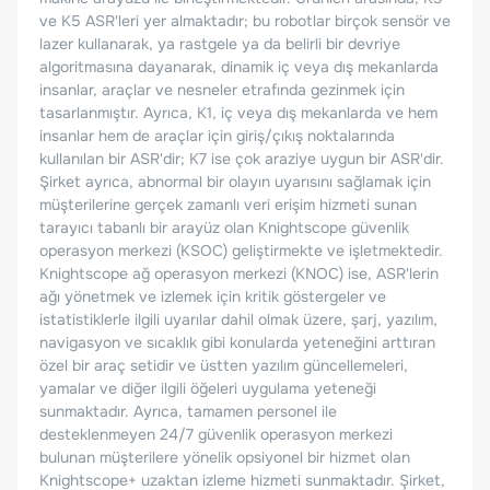
ve K5 ASR'leri yer almaktadır; bu robotlar birçok sensör ve
lazer kullanarak, ya rastgele ya da belirli bir devriye
algoritmasına dayanarak, dinamik iç veya dış mekanlarda
insanlar, araçlar ve nesneler etrafında gezinmek için
tasarlanmıştır. Ayrıca, K1, iç veya dış mekanlarda ve hem
insanlar hem de araçlar için giriş/çıkış noktalarında
kullanılan bir ASR'dir; K7 ise çok araziye uygun bir ASR'dir.
Şirket ayrıca, abnormal bir olayın uyarısını sağlamak için
müşterilerine gerçek zamanlı veri erişim hizmeti sunan
tarayıcı tabanlı bir arayüz olan Knightscope güvenlik
operasyon merkezi (KSOC) geliştirmekte ve işletmektedir.
Knightscope ağ operasyon merkezi (KNOC) ise, ASR'lerin
ağı yönetmek ve izlemek için kritik göstergeler ve
istatistiklerle ilgili uyarılar dahil olmak üzere, şarj, yazılım,
navigasyon ve sıcaklık gibi konularda yeteneğini arttıran
özel bir araç setidir ve üstten yazılım güncellemeleri,
yamalar ve diğer ilgili öğeleri uygulama yeteneği
sunmaktadır. Ayrıca, tamamen personel ile
desteklenmeyen 24/7 güvenlik operasyon merkezi
bulunan müşterilere yönelik opsiyonel bir hizmet olan
Knightscope+ uzaktan izleme hizmeti sunmaktadır. Şirket,