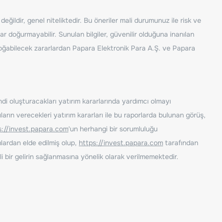
ğildir, genel niteliktedir. Bu öneriler mali durumunuz ile risk ve
ar doğurmayabilir. Sunulan bilgiler, güvenilir olduğuna inanılan
n doğabilecek zararlardan Papara Elektronik Para A.Ş. ve Papara
ndi oluşturacakları yatırım kararlarında yardımcı olmayı
rın verecekleri yatırım kararları ile bu raporlarda bulunan görüş,
s://invest.papara.com
'un herhangi bir sorumluluğu
lardan elde edilmiş olup,
https://invest.papara.com
tarafından
i bir gelirin sağlanmasına yönelik olarak verilmemektedir.