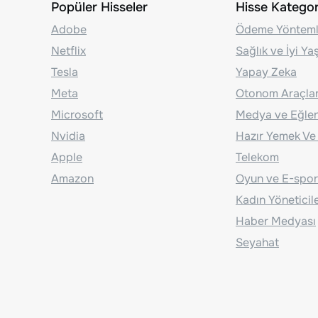
Popüler Hisseler
Hisse Kategori
Adobe
Ödeme Yönteml
Netflix
Sağlık ve İyi Y
Tesla
Yapay Zeka
Meta
Otonom Araçla
Microsoft
Medya ve Eğle
Nvidia
Hazır Yemek Ve
Apple
Telekom
Amazon
Oyun ve E-spor
Kadın Yöneticil
Haber Medyası
Seyahat