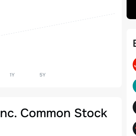
1Y
5Y
 Inc. Common Stock