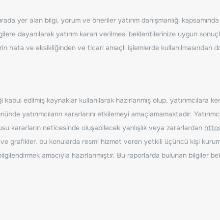
ada yer alan bilgi, yorum ve öneriler yatırım danışmanlığı kapsamında de
ilere dayanılarak yatırım kararı verilmesi beklentilerinize uygun sonuçl
erin hata ve eksikliğinden ve ticari amaçlı işlemlerde kullanılmasında
 kabul edilmiş kaynaklar kullanılarak hazırlanmış olup, yatırımcılara ke
nde yatırımcıların kararlarını etkilemeyi amaçlamamaktadır. Yatırımcıla
nusu kararların neticesinde oluşabilecek yanlışlık veya zararlardan
http
ve grafikler, bu konularda resmi hizmet veren yetkili üçüncü kişi kurum
gilendirmek amacıyla hazırlanmıştır. Bu raporlarda bulunan bilgiler bell