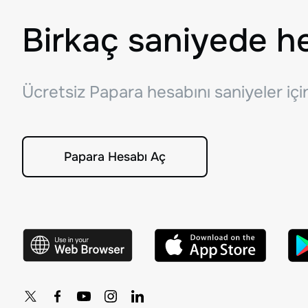
Birkaç saniyede h
Ücretsiz Papara hesabını saniyeler iç
Papara Hesabı Aç