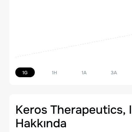
1G
1H
1A
3A
Keros Therapeutics,
Hakkında