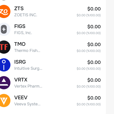
ZTS
$0.00
ZOETIS INC.
$0.00
(%
100.00
)
FIGS
$0.00
FIGS, Inc.
$0.00
(%
100.00
)
TMO
$0.00
Thermo Fisher Scientific, Inc.
$0.00
(%
100.00
)
ISRG
$0.00
Intuitive Surgical Inc.
$0.00
(%
100.00
)
VRTX
$0.00
Vertex Pharmaceuticals Inc
$0.00
(%
100.00
)
VEEV
$0.00
Veeva Systems Inc.
$0.00
(%
100.00
)