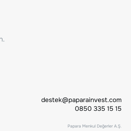
n.
destek@paparainvest.com
0850 335 15 15
Papara Menkul Değerler A.Ş.