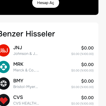
Hesap Aç
Benzer Hisseler
JNJ
$0.00
Johnson & Johnson
$0.00
(%
100.00
)
MRK
$0.00
Merck & Co., Inc.
$0.00
(%
100.00
)
BMY
$0.00
Bristol-Myers Squibb Co.
$0.00
(%
100.00
)
CVS
$0.00
CVS HEALTH CORPORATION
$0.00
(%
100.00
)