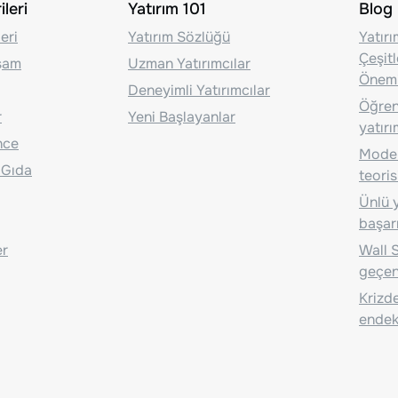
leri
Yatırım 101
Blog
eri
Yatırım Sözlüğü
Yatır
Çeşit
aşam
Uzman Yatırımcılar
Önem
Deneyimli Yatırımcılar
Öğrenc
r
Yeni Başlayanlar
yatırı
nce
Moder
 Gıda
teoris
Ünlü y
başarı
er
Wall S
geçen
Krizde
endeks