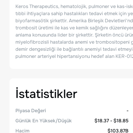
Keros Therapeutics, hematolojik, pulmoner ve kas-iske
tıbbi ihtiyaçlara sahip hastalıkları tedavi etmek için yen
biyofarmasötik şirkettir. Amerika Birleşik Devletleri'n
trombosit üretimi ile kas ve kemik sağlığını düzenley
anlama konusunda lider bir şirkettir. Şirketin öncü ü
miyelofibrozisli hastalarda anemi ve trombositopeni gi
demir dengesizliği ile bağlantılı anemiyi tedavi etme
pulmoner arteriyel hipertansiyonu hedef alan KER-012 
İstatistikler
Piyasa Değeri
-
Günlük En Yüksek/Düşük
$18.37 - $18.85
Hacim
$103.87B