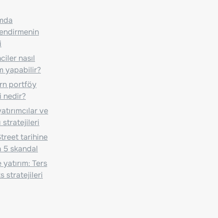
ımda
lendirmenin
i
iler nasıl
m yapabilir?
n portföy
i nedir?
atırımcılar ve
 stratejileri
treet tarihine
 5 skandal
 yatırım: Ters
 stratejileri