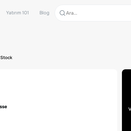
Yatırım 101
Blog
 Stock
isse
v