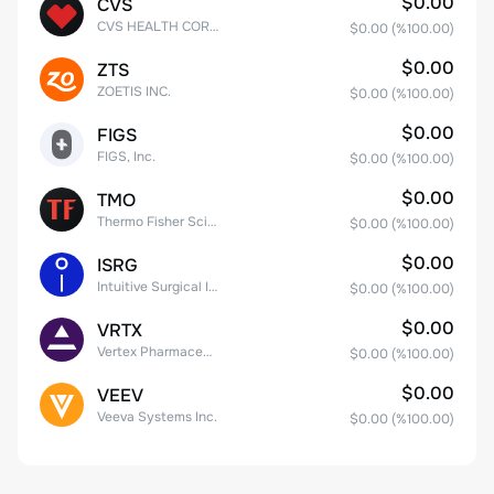
$0.00
CVS
CVS HEALTH CORPORATION
$0.00
(%
100.00
)
$0.00
ZTS
ZOETIS INC.
$0.00
(%
100.00
)
$0.00
FIGS
FIGS, Inc.
$0.00
(%
100.00
)
$0.00
TMO
Thermo Fisher Scientific, Inc.
$0.00
(%
100.00
)
$0.00
ISRG
Intuitive Surgical Inc.
$0.00
(%
100.00
)
$0.00
VRTX
Vertex Pharmaceuticals Inc
$0.00
(%
100.00
)
$0.00
VEEV
Veeva Systems Inc.
$0.00
(%
100.00
)