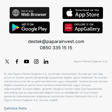
destek@paparainvest.com
0850 335 15 15
Papara Menkul Değerler A.Ş.
Bu site Papara Menkul Değerler A.Ş. tarafından hazırlanmıştır. Burada yer alan bilgi,
yorum ve öneriler yatırım danışmanlığı kapsamında değildir, genel niteliktedir. Bu öneriler
mali durumunuz ile risk ve getiri tercihlerinize uygun olmayabilir. Sadece burada sunulan
bilgilere dayanılarak yatırım kararı verilmesi beklentilerinize uygun sonuçlar
doğurmayabilir. Sunulan bilgiler, güvenilir olduğuna inanılan halka açık kaynaklardan
elde edilmiş olup bu kaynaklardaki bilgilerin hata ve eksikliğinden ve ticari amaçlı
işlemlerde kullanılmasından doğabilecek zararlardan Papara Elektronik Para A.Ş. ve
Papara Menkul Değerler A.Ş. sorumlu değildir.
Çekince Notu