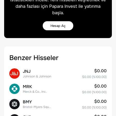
daha fazlası için Papara Invest ile yatırıma
başla.
Hesap Aç
Benzer Hisseler
$0.00
JNJ
Johnson & Johnson
$0.00
(%
100.00
)
$0.00
MRK
Merck & Co., Inc.
$0.00
(%
100.00
)
$0.00
BMY
Bristol-Myers Squibb Co.
$0.00
(%
100.00
)