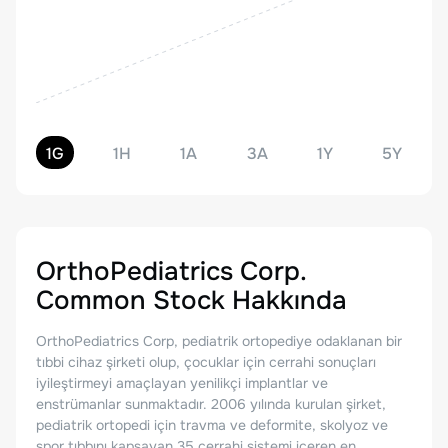
1G
1H
1A
3A
1Y
5Y
OrthoPediatrics Corp.
Common Stock
Hakkında
OrthoPediatrics Corp, pediatrik ortopediye odaklanan bir
tıbbi cihaz şirketi olup, çocuklar için cerrahi sonuçları
iyileştirmeyi amaçlayan yenilikçi implantlar ve
enstrümanlar sunmaktadır. 2006 yılında kurulan şirket,
pediatrik ortopedi için travma ve deformite, skolyoz ve
spor tıbbını kapsayan 35 cerrahi sistemi içeren en