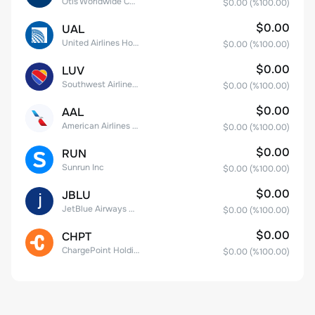
Otis Worldwide Corporation
$0.00
(%
100.00
)
$0.00
UAL
United Airlines Holdings, Inc. Common Stock
$0.00
(%
100.00
)
$0.00
LUV
Southwest Airlines Co.
$0.00
(%
100.00
)
$0.00
AAL
American Airlines Group Inc.
$0.00
(%
100.00
)
$0.00
RUN
Sunrun Inc
$0.00
(%
100.00
)
$0.00
JBLU
JetBlue Airways Corp
$0.00
(%
100.00
)
$0.00
CHPT
ChargePoint Holdings, Inc.
$0.00
(%
100.00
)