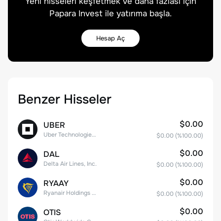
Yeni hisseleri keşfetmek ve daha fazlası için
Papara Invest ile yatırıma başla.
Hesap Aç
Benzer Hisseler
$0.00
UBER
Uber Technologies, Inc.
$0.00
(%
100.00
)
$0.00
DAL
Delta Air Lines, Inc.
$0.00
(%
100.00
)
$0.00
RYAAY
Ryanair Holdings plc American Depositary Shares
$0.00
(%
100.00
)
$0.00
OTIS