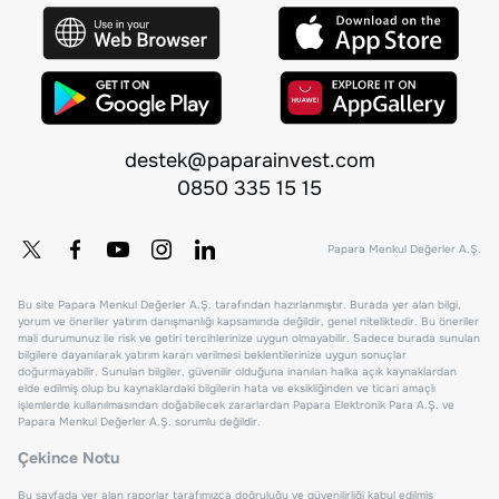
destek@paparainvest.com
0850 335 15 15
Papara Menkul Değerler A.Ş.
Bu site Papara Menkul Değerler A.Ş. tarafından hazırlanmıştır. Burada yer alan bilgi,
yorum ve öneriler yatırım danışmanlığı kapsamında değildir, genel niteliktedir. Bu öneriler
mali durumunuz ile risk ve getiri tercihlerinize uygun olmayabilir. Sadece burada sunulan
bilgilere dayanılarak yatırım kararı verilmesi beklentilerinize uygun sonuçlar
doğurmayabilir. Sunulan bilgiler, güvenilir olduğuna inanılan halka açık kaynaklardan
elde edilmiş olup bu kaynaklardaki bilgilerin hata ve eksikliğinden ve ticari amaçlı
işlemlerde kullanılmasından doğabilecek zararlardan Papara Elektronik Para A.Ş. ve
Papara Menkul Değerler A.Ş. sorumlu değildir.
Çekince Notu
Bu sayfada yer alan raporlar tarafımızca doğruluğu ve güvenilirliği kabul edilmiş