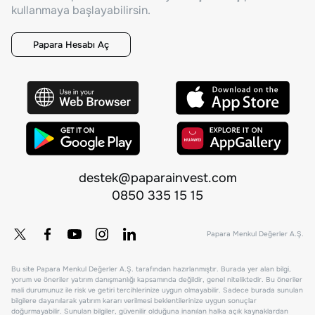
kullanmaya başlayabilirsin.
Papara Hesabı Aç
destek@paparainvest.com
0850 335 15 15
Papara Menkul Değerler A.Ş.
Bu site Papara Menkul Değerler A.Ş. tarafından hazırlanmıştır. Burada yer alan bilgi,
yorum ve öneriler yatırım danışmanlığı kapsamında değildir, genel niteliktedir. Bu öneriler
mali durumunuz ile risk ve getiri tercihlerinize uygun olmayabilir. Sadece burada sunulan
bilgilere dayanılarak yatırım kararı verilmesi beklentilerinize uygun sonuçlar
doğurmayabilir. Sunulan bilgiler, güvenilir olduğuna inanılan halka açık kaynaklardan