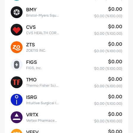
$0.00
BMY
Bristol-Myers Squibb Co.
$0.00
(%
100.00
)
$0.00
CVS
CVS HEALTH CORPORATION
$0.00
(%
100.00
)
$0.00
ZTS
ZOETIS INC.
$0.00
(%
100.00
)
$0.00
FIGS
FIGS, Inc.
$0.00
(%
100.00
)
$0.00
TMO
Thermo Fisher Scientific, Inc.
$0.00
(%
100.00
)
$0.00
ISRG
Intuitive Surgical Inc.
$0.00
(%
100.00
)
$0.00
VRTX
Vertex Pharmaceuticals Inc
$0.00
(%
100.00
)
$0.00
VEEV