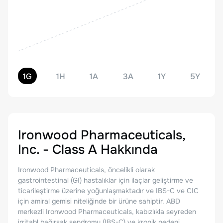
1G
1H
1A
3A
1Y
5Y
Ironwood Pharmaceuticals,
Inc. - Class A
Hakkında
Ironwood Pharmaceuticals, öncelikli olarak
gastrointestinal (GI) hastalıklar için ilaçlar geliştirme ve
ticarileştirme üzerine yoğunlaşmaktadır ve IBS-C ve CIC
için amiral gemisi niteliğinde bir ürüne sahiptir. ABD
merkezli Ironwood Pharmaceuticals, kabızlıkla seyreden
irritabl bağırsak sendromu (IBS-C) ve kronik nedeni