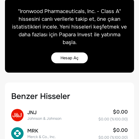
"
Ironwood Pharmaceuticals, Inc. - Class A
"
hissesini canlı verilerle takip et, öne çıkan
istatistikleri incele. Yeni hisseleri keşfetmek ve
daha fazlası için Papara Invest ile yatırıma
başla.
Hesap Aç
Benzer Hisseler
$0.00
JNJ
Johnson & Johnson
$0.00
(%
100.00
)
$0.00
MRK
Merck & Co., Inc.
$0.00
(%
100.00
)