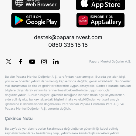
destek@paparainvest.com
0850 335 15 15
Papara Menkul Değerler A.Ş.
Bu site Papara Menkul Değerler A.Ş. tarafından hazırlanmıştır. Burada yer alan bilgi,
yorum ve öneriler yatırım danışmanlığı kapsamında değildir, genel niteliktedir. Bu öneriler
mali durumunuz ile risk ve getiri tercihlerinize uygun olmayabilir. Sadece burada sunulan
bilgilere dayanılarak yatırım kararı verilmesi beklentilerinize uygun sonuçlar
doğurmayabilir. Sunulan bilgiler, güvenilir olduğuna inanılan halka açık kaynaklardan
elde edilmiş olup bu kaynaklardaki bilgilerin hata ve eksikliğinden ve ticari amaçlı
işlemlerde kullanılmasından doğabilecek zararlardan Papara Elektronik Para A.Ş. ve
Papara Menkul Değerler A.Ş. sorumlu değildir.
Çekince Notu
Bu sayfada yer alan raporlar tarafımızca doğruluğu ve güvenilirliği kabul edilmiş
kaynaklar kullanılarak hazırlanmış olup, yatırımcılara kendi oluşturacakları yatırım