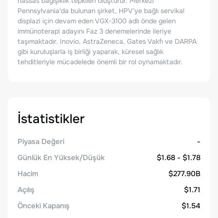
hassas bağışıklık tepkileri oluşturur. Merkezi
Pennsylvania'da bulunan şirket, HPV'ye bağlı servikal
displazi için devam eden VGX-3100 adlı önde gelen
immünoterapi adayını Faz 3 denemelerinde ileriye
taşımaktadır. Inovio, AstraZeneca, Gates Vakfı ve DARPA
gibi kuruluşlarla iş birliği yaparak, küresel sağlık
tehditleriyle mücadelede önemli bir rol oynamaktadır.
İstatistikler
Piyasa Değeri
-
Günlük En Yüksek/Düşük
$1.68 - $1.78
Hacim
$277.90B
Açılış
$1.71
Önceki Kapanış
$1.54