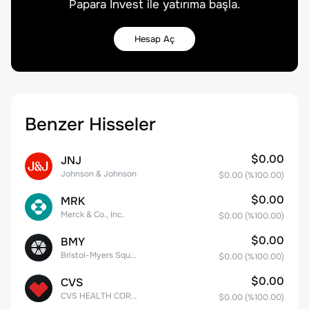
Papara Invest ile yatırıma başla.
Hesap Aç
Benzer Hisseler
$0.00
JNJ
Johnson & Johnson
$0.00
(%
100.00
)
$0.00
MRK
Merck & Co., Inc.
$0.00
(%
100.00
)
$0.00
BMY
Bristol-Myers Squibb Co.
$0.00
(%
100.00
)
$0.00
CVS
CVS HEALTH CORPORATION
$0.00
(%
100.00
)