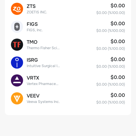
$0.00
ZTS
ZOETIS INC.
$0.00
(%
100.00
)
$0.00
FIGS
FIGS, Inc.
$0.00
(%
100.00
)
$0.00
TMO
Thermo Fisher Scientific, Inc.
$0.00
(%
100.00
)
$0.00
ISRG
Intuitive Surgical Inc.
$0.00
(%
100.00
)
$0.00
VRTX
Vertex Pharmaceuticals Inc
$0.00
(%
100.00
)
$0.00
VEEV
Veeva Systems Inc.
$0.00
(%
100.00
)