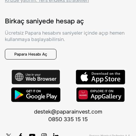
Krizde yatırım: Ters endeks stratejileri
Birkaç saniyede hesap aç
Ücretsiz Papara hesabını saniyeler içinde açıp hemen
kullanmaya başlayabilirsin.
Papara Hesabı Aç
destek@paparainvest.com
0850 335 15 15
Papara Menkul Değerler A.Ş.