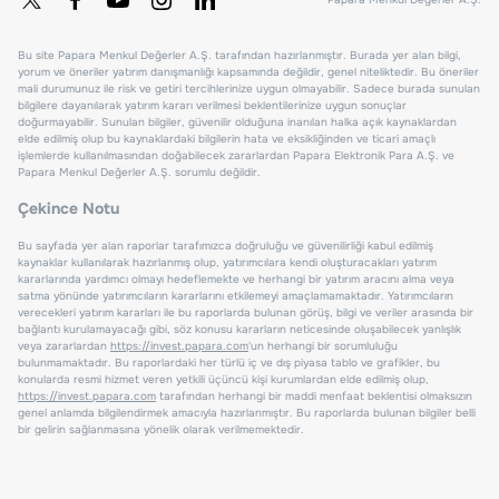
Bu site Papara Menkul Değerler A.Ş. tarafından hazırlanmıştır. Burada yer alan bilgi,
yorum ve öneriler yatırım danışmanlığı kapsamında değildir, genel niteliktedir. Bu öneriler
mali durumunuz ile risk ve getiri tercihlerinize uygun olmayabilir. Sadece burada sunulan
bilgilere dayanılarak yatırım kararı verilmesi beklentilerinize uygun sonuçlar
doğurmayabilir. Sunulan bilgiler, güvenilir olduğuna inanılan halka açık kaynaklardan
elde edilmiş olup bu kaynaklardaki bilgilerin hata ve eksikliğinden ve ticari amaçlı
işlemlerde kullanılmasından doğabilecek zararlardan Papara Elektronik Para A.Ş. ve
Papara Menkul Değerler A.Ş. sorumlu değildir.
Çekince Notu
Bu sayfada yer alan raporlar tarafımızca doğruluğu ve güvenilirliği kabul edilmiş
kaynaklar kullanılarak hazırlanmış olup, yatırımcılara kendi oluşturacakları yatırım
kararlarında yardımcı olmayı hedeflemekte ve herhangi bir yatırım aracını alma veya
satma yönünde yatırımcıların kararlarını etkilemeyi amaçlamamaktadır. Yatırımcıların
verecekleri yatırım kararları ile bu raporlarda bulunan görüş, bilgi ve veriler arasında bir
bağlantı kurulamayacağı gibi, söz konusu kararların neticesinde oluşabilecek yanlışlık
veya zararlardan
https://invest.papara.com
'un herhangi bir sorumluluğu
bulunmamaktadır. Bu raporlardaki her türlü iç ve dış piyasa tablo ve grafikler, bu
konularda resmi hizmet veren yetkili üçüncü kişi kurumlardan elde edilmiş olup,
https://invest.papara.com
tarafından herhangi bir maddi menfaat beklentisi olmaksızın
genel anlamda bilgilendirmek amacıyla hazırlanmıştır. Bu raporlarda bulunan bilgiler belli
bir gelirin sağlanmasına yönelik olarak verilmemektedir.