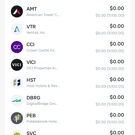
$0.00
AMT
American Tower Corporation
$0.00
(%
100.00
)
$0.00
VTR
Ventas, Inc.
$0.00
(%
100.00
)
$0.00
CCI
Crown Castle Inc.
$0.00
(%
100.00
)
$0.00
VICI
VICI Properties Inc. Common Stock
$0.00
(%
100.00
)
$0.00
HST
Host Hotels & Resorts, Inc.
$0.00
(%
100.00
)
$0.00
DBRG
DigitalBridge Group, Inc.
$0.00
(%
100.00
)
$0.00
PEB
Pebblebrook Hotel Trust
$0.00
(%
100.00
)
$0.00
SVC