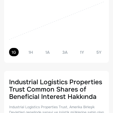
1G
1H
1A
3A
1Y
5Y
Industrial Logistics Properties
Trust Common Shares of
Beneficial Interest
Hakkında
Industrial Logistics Properties Trust, Amerika Birleşik
Devletleri genelinde sanayi ve lojistik mülklerine sahip olan