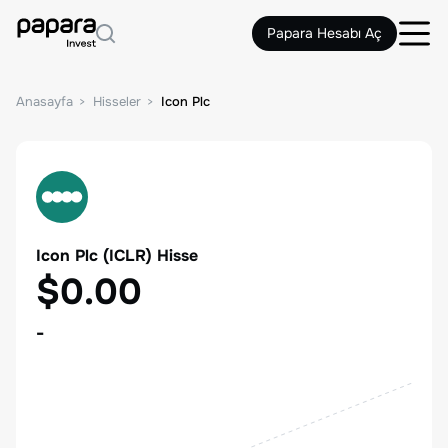
Papara Hesabı Aç
Anasayfa
Hisseler
Icon Plc
Icon Plc
(
ICLR
) Hisse
$0.00
-