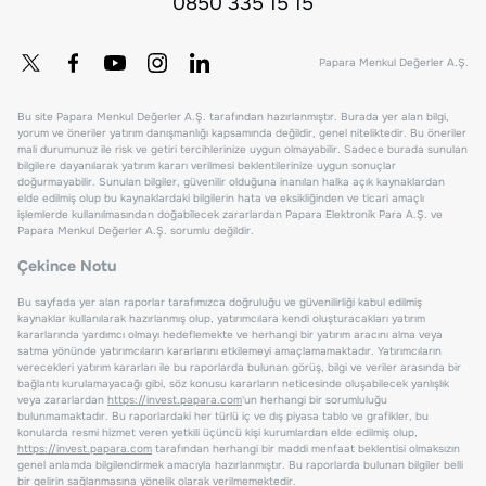
0850 335 15 15
Papara Menkul Değerler A.Ş.
Bu site Papara Menkul Değerler A.Ş. tarafından hazırlanmıştır. Burada yer alan bilgi,
yorum ve öneriler yatırım danışmanlığı kapsamında değildir, genel niteliktedir. Bu öneriler
mali durumunuz ile risk ve getiri tercihlerinize uygun olmayabilir. Sadece burada sunulan
bilgilere dayanılarak yatırım kararı verilmesi beklentilerinize uygun sonuçlar
doğurmayabilir. Sunulan bilgiler, güvenilir olduğuna inanılan halka açık kaynaklardan
elde edilmiş olup bu kaynaklardaki bilgilerin hata ve eksikliğinden ve ticari amaçlı
işlemlerde kullanılmasından doğabilecek zararlardan Papara Elektronik Para A.Ş. ve
Papara Menkul Değerler A.Ş. sorumlu değildir.
Çekince Notu
Bu sayfada yer alan raporlar tarafımızca doğruluğu ve güvenilirliği kabul edilmiş
kaynaklar kullanılarak hazırlanmış olup, yatırımcılara kendi oluşturacakları yatırım
kararlarında yardımcı olmayı hedeflemekte ve herhangi bir yatırım aracını alma veya
satma yönünde yatırımcıların kararlarını etkilemeyi amaçlamamaktadır. Yatırımcıların
verecekleri yatırım kararları ile bu raporlarda bulunan görüş, bilgi ve veriler arasında bir
bağlantı kurulamayacağı gibi, söz konusu kararların neticesinde oluşabilecek yanlışlık
veya zararlardan
https://invest.papara.com
'un herhangi bir sorumluluğu
bulunmamaktadır. Bu raporlardaki her türlü iç ve dış piyasa tablo ve grafikler, bu
konularda resmi hizmet veren yetkili üçüncü kişi kurumlardan elde edilmiş olup,
https://invest.papara.com
tarafından herhangi bir maddi menfaat beklentisi olmaksızın
genel anlamda bilgilendirmek amacıyla hazırlanmıştır. Bu raporlarda bulunan bilgiler belli
bir gelirin sağlanmasına yönelik olarak verilmemektedir.