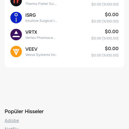
Thermo Fisher Scientific, Inc.
$0.00
(%
100.00
)
$0.00
ISRG
Intuitive Surgical Inc.
$0.00
(%
100.00
)
$0.00
VRTX
Vertex Pharmaceuticals Inc
$0.00
(%
100.00
)
$0.00
VEEV
Veeva Systems Inc.
$0.00
(%
100.00
)
Popüler Hisseler
Adobe