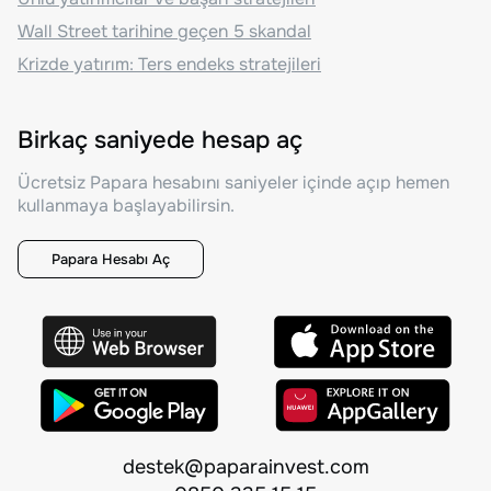
Wall Street tarihine geçen 5 skandal
Krizde yatırım: Ters endeks stratejileri
Birkaç saniyede hesap aç
Ücretsiz Papara hesabını saniyeler içinde açıp hemen
kullanmaya başlayabilirsin.
Papara Hesabı Aç
destek@paparainvest.com