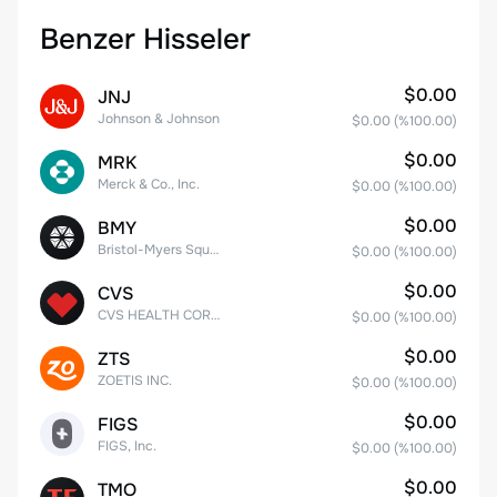
Benzer Hisseler
$0.00
JNJ
Johnson & Johnson
$0.00
(%
100.00
)
$0.00
MRK
Merck & Co., Inc.
$0.00
(%
100.00
)
$0.00
BMY
Bristol-Myers Squibb Co.
$0.00
(%
100.00
)
$0.00
CVS
CVS HEALTH CORPORATION
$0.00
(%
100.00
)
$0.00
ZTS
ZOETIS INC.
$0.00
(%
100.00
)
$0.00
FIGS
FIGS, Inc.
$0.00
(%
100.00
)
$0.00
TMO