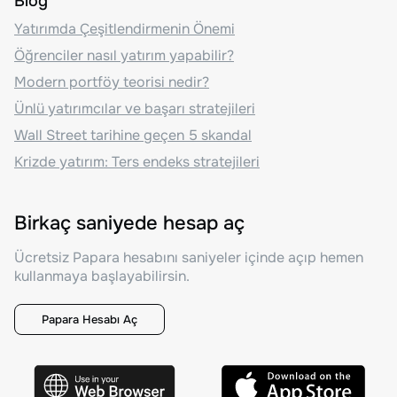
Blog
Yatırımda Çeşitlendirmenin Önemi
Öğrenciler nasıl yatırım yapabilir?
Modern portföy teorisi nedir?
Ünlü yatırımcılar ve başarı stratejileri
Wall Street tarihine geçen 5 skandal
Krizde yatırım: Ters endeks stratejileri
Birkaç saniyede hesap aç
Ücretsiz Papara hesabını saniyeler içinde açıp hemen
kullanmaya başlayabilirsin.
Papara Hesabı Aç