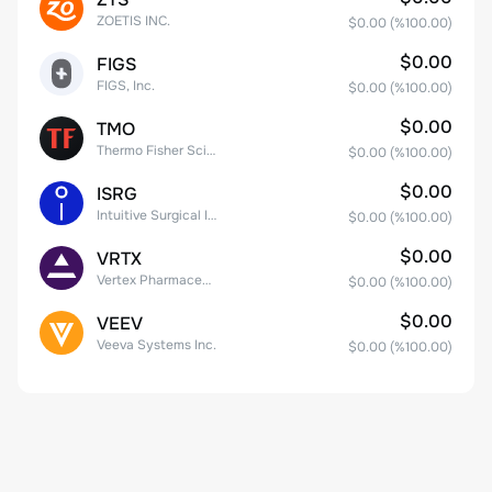
ZOETIS INC.
$0.00
(%
100.00
)
$0.00
FIGS
FIGS, Inc.
$0.00
(%
100.00
)
$0.00
TMO
Thermo Fisher Scientific, Inc.
$0.00
(%
100.00
)
$0.00
ISRG
Intuitive Surgical Inc.
$0.00
(%
100.00
)
$0.00
VRTX
Vertex Pharmaceuticals Inc
$0.00
(%
100.00
)
$0.00
VEEV
Veeva Systems Inc.
$0.00
(%
100.00
)