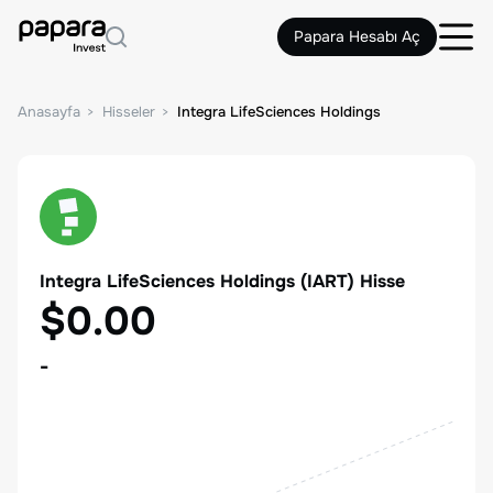
Papara Hesabı Aç
Anasayfa
Hisseler
Integra LifeSciences Holdings
Integra LifeSciences Holdings
(
IART
) Hisse
$0.00
-