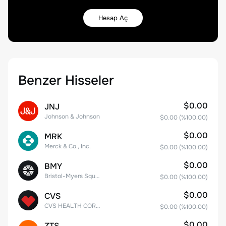
Hesap Aç
Benzer Hisseler
$0.00
JNJ
Johnson & Johnson
$0.00
(%
100.00
)
$0.00
MRK
Merck & Co., Inc.
$0.00
(%
100.00
)
$0.00
BMY
Bristol-Myers Squibb Co.
$0.00
(%
100.00
)
$0.00
CVS
CVS HEALTH CORPORATION
$0.00
(%
100.00
)
$0.00
ZTS