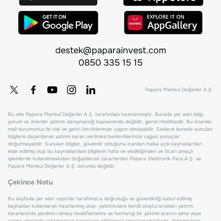
destek@paparainvest.com
0850 335 15 15
Papara Menkul Değerler A.Ş.
Bu site Papara Menkul Değerler A.Ş. tarafından hazırlanmıştır. Burada yer alan bilgi,
yorum ve öneriler yatırım danışmanlığı kapsamında değildir, genel niteliktedir. Bu öneriler
mali durumunuz ile risk ve getiri tercihlerinize uygun olmayabilir. Sadece burada sunulan
bilgilere dayanılarak yatırım kararı verilmesi beklentilerinize uygun sonuçlar
doğurmayabilir. Sunulan bilgiler, güvenilir olduğuna inanılan halka açık kaynaklardan
elde edilmiş olup bu kaynaklardaki bilgilerin hata ve eksikliğinden ve ticari amaçlı
işlemlerde kullanılmasından doğabilecek zararlardan Papara Elektronik Para A.Ş. ve
Papara Menkul Değerler A.Ş. sorumlu değildir.
Çekince Notu
Bu sayfada yer alan raporlar tarafımızca doğruluğu ve güvenilirliği kabul edilmiş
kaynaklar kullanılarak hazırlanmış olup, yatırımcılara kendi oluşturacakları yatırım
kararlarında yardımcı olmayı hedeflemekte ve herhangi bir yatırım aracını alma veya
satma yönünde yatırımcıların kararlarını etkilemeyi amaçlamamaktadır. Yatırımcıların