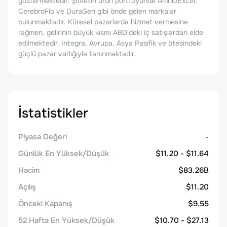
göstermektedir. Şirketin ürün portföyünde AmnioExcel,
CerebroFlo ve DuraGen gibi önde gelen markalar
bulunmaktadır. Küresel pazarlarda hizmet vermesine
rağmen, gelirinin büyük kısmı ABD'deki iç satışlardan elde
edilmektedir. Integra, Avrupa, Asya Pasifik ve ötesindeki
güçlü pazar varlığıyla tanınmaktadır.
İstatistikler
Piyasa Değeri
-
Günlük En Yüksek/Düşük
$11.20 - $11.64
Hacim
$83.26B
Açılış
$11.20
Önceki Kapanış
$9.55
52 Hafta En Yüksek/Düşük
$10.70 - $27.13