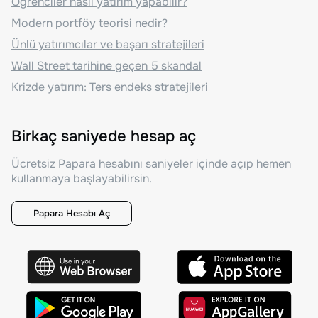
Öğrenciler nasıl yatırım yapabilir?
Modern portföy teorisi nedir?
Ünlü yatırımcılar ve başarı stratejileri
Wall Street tarihine geçen 5 skandal
Krizde yatırım: Ters endeks stratejileri
Birkaç saniyede hesap aç
Ücretsiz Papara hesabını saniyeler içinde açıp hemen
kullanmaya başlayabilirsin.
Papara Hesabı Aç