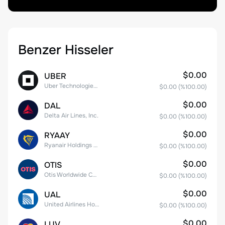
Benzer Hisseler
$0.00
UBER
Uber Technologies, Inc.
$0.00
(%
100.00
)
$0.00
DAL
Delta Air Lines, Inc.
$0.00
(%
100.00
)
$0.00
RYAAY
Ryanair Holdings plc American Depositary Shares
$0.00
(%
100.00
)
$0.00
OTIS
Otis Worldwide Corporation
$0.00
(%
100.00
)
$0.00
UAL
United Airlines Holdings, Inc. Common Stock
$0.00
(%
100.00
)
$0.00
LUV