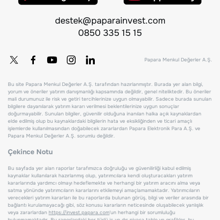
destek@paparainvest.com
0850 335 15 15
Papara Menkul Değerler A.Ş.
Bu site Papara Menkul Değerler A.Ş. tarafından hazırlanmıştır. Burada yer alan bilgi,
yorum ve öneriler yatırım danışmanlığı kapsamında değildir, genel niteliktedir. Bu öneriler
mali durumunuz ile risk ve getiri tercihlerinize uygun olmayabilir. Sadece burada sunulan
bilgilere dayanılarak yatırım kararı verilmesi beklentilerinize uygun sonuçlar
doğurmayabilir. Sunulan bilgiler, güvenilir olduğuna inanılan halka açık kaynaklardan
elde edilmiş olup bu kaynaklardaki bilgilerin hata ve eksikliğinden ve ticari amaçlı
işlemlerde kullanılmasından doğabilecek zararlardan Papara Elektronik Para A.Ş. ve
Papara Menkul Değerler A.Ş. sorumlu değildir.
Çekince Notu
Bu sayfada yer alan raporlar tarafımızca doğruluğu ve güvenilirliği kabul edilmiş
kaynaklar kullanılarak hazırlanmış olup, yatırımcılara kendi oluşturacakları yatırım
kararlarında yardımcı olmayı hedeflemekte ve herhangi bir yatırım aracını alma veya
satma yönünde yatırımcıların kararlarını etkilemeyi amaçlamamaktadır. Yatırımcıların
verecekleri yatırım kararları ile bu raporlarda bulunan görüş, bilgi ve veriler arasında bir
bağlantı kurulamayacağı gibi, söz konusu kararların neticesinde oluşabilecek yanlışlık
veya zararlardan
https://invest.papara.com
'un herhangi bir sorumluluğu
bulunmamaktadır. Bu raporlardaki her türlü iç ve dış piyasa tablo ve grafikler, bu