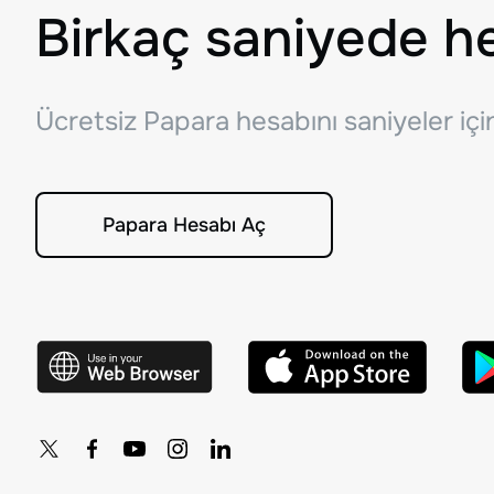
Birkaç saniyede h
Ücretsiz Papara hesabını saniyeler iç
Papara Hesabı Aç