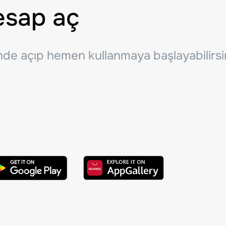
esap aç
inde açıp hemen kullanmaya başlayabilirsi