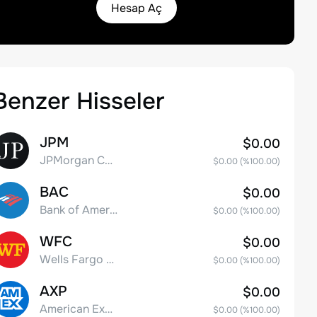
Hesap Aç
Benzer Hisseler
JPM
$0.00
JPMorgan Chase & Co.
$0.00
(%
100.00
)
BAC
$0.00
Bank of America Corporation
$0.00
(%
100.00
)
WFC
$0.00
Wells Fargo & Co.
$0.00
(%
100.00
)
AXP
$0.00
American Express Company
$0.00
(%
100.00
)