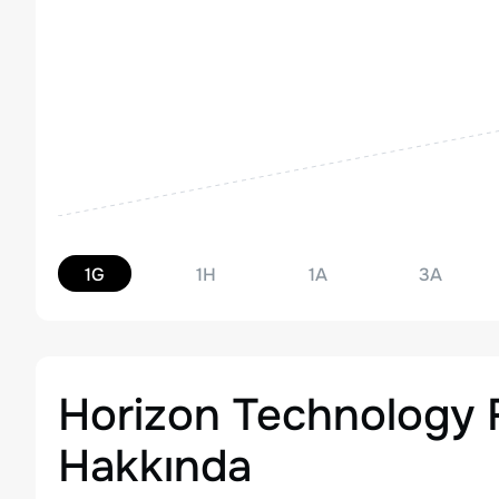
1G
1H
1A
3A
Horizon Technology 
Hakkında