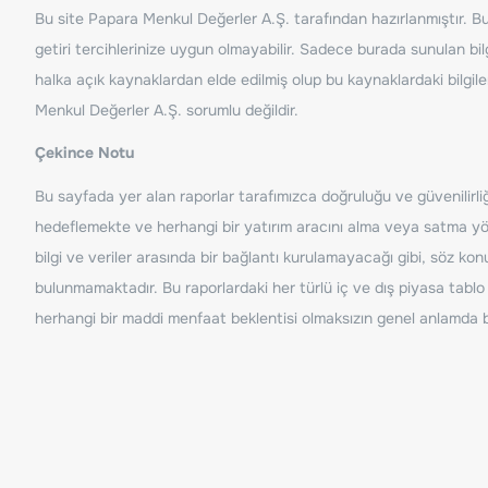
Bu site Papara Menkul Değerler A.Ş. tarafından hazırlanmıştır. Bur
getiri tercihlerinize uygun olmayabilir. Sadece burada sunulan bilg
halka açık kaynaklardan elde edilmiş olup bu kaynaklardaki bilgil
Menkul Değerler A.Ş. sorumlu değildir.
Çekince Notu
Bu sayfada yer alan raporlar tarafımızca doğruluğu ve güvenilirliği
hedeflemekte ve herhangi bir yatırım aracını alma veya satma yönü
bilgi ve veriler arasında bir bağlantı kurulamayacağı gibi, söz ko
bulunmamaktadır. Bu raporlardaki her türlü iç ve dış piyasa tablo 
herhangi bir maddi menfaat beklentisi olmaksızın genel anlamda bil