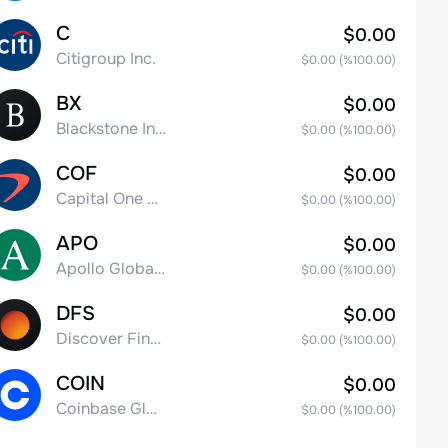
C
$0.00
Citigroup Inc.
$0.00
(%
100.00
)
BX
$0.00
Blackstone Inc.
$0.00
(%
100.00
)
COF
$0.00
Capital One Financial
$0.00
(%
100.00
)
APO
$0.00
Apollo Global Management, Inc.
$0.00
(%
100.00
)
DFS
$0.00
Discover Financial Services
$0.00
(%
100.00
)
COIN
$0.00
Coinbase Global, Inc. Class A Common Stock
$0.00
(%
100.00
)