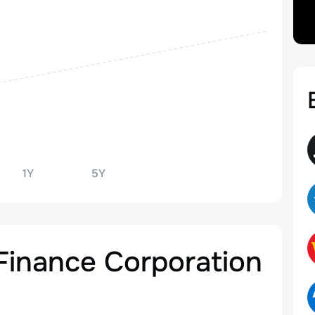
1Y
5Y
Finance Corporation