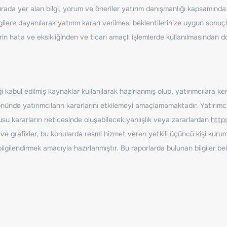
ada yer alan bilgi, yorum ve öneriler yatırım danışmanlığı kapsamında de
ilere dayanılarak yatırım kararı verilmesi beklentilerinize uygun sonuçl
erin hata ve eksikliğinden ve ticari amaçlı işlemlerde kullanılmasında
 kabul edilmiş kaynaklar kullanılarak hazırlanmış olup, yatırımcılara ke
nde yatırımcıların kararlarını etkilemeyi amaçlamamaktadır. Yatırımcıla
nusu kararların neticesinde oluşabilecek yanlışlık veya zararlardan
http
ve grafikler, bu konularda resmi hizmet veren yetkili üçüncü kişi kurum
gilendirmek amacıyla hazırlanmıştır. Bu raporlarda bulunan bilgiler bell