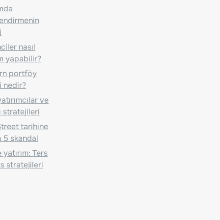
ımda
lendirmenin
i
iler nasıl
m yapabilir?
n portföy
i nedir?
atırımcılar ve
 stratejileri
treet tarihine
 5 skandal
 yatırım: Ters
 stratejileri