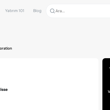
Yatırım 101
Blog
oration
Hisse
v