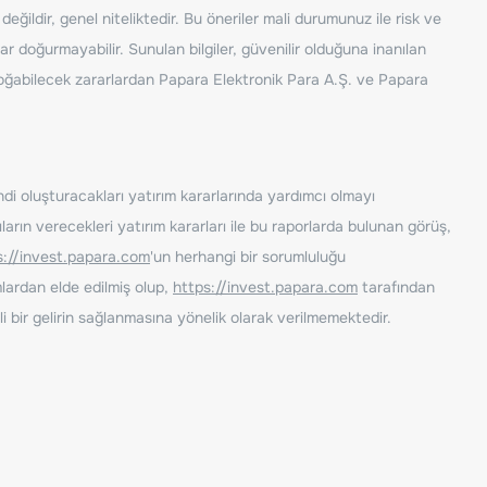
ğildir, genel niteliktedir. Bu öneriler mali durumunuz ile risk ve
ar doğurmayabilir. Sunulan bilgiler, güvenilir olduğuna inanılan
n doğabilecek zararlardan Papara Elektronik Para A.Ş. ve Papara
ndi oluşturacakları yatırım kararlarında yardımcı olmayı
rın verecekleri yatırım kararları ile bu raporlarda bulunan görüş,
s://invest.papara.com
'un herhangi bir sorumluluğu
lardan elde edilmiş olup,
https://invest.papara.com
tarafından
i bir gelirin sağlanmasına yönelik olarak verilmemektedir.