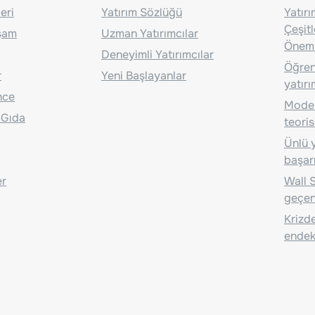
eri
Yatırım Sözlüğü
Yatır
Çeşit
aşam
Uzman Yatırımcılar
Önem
Deneyimli Yatırımcılar
Öğrenc
r
Yeni Başlayanlar
yatırı
nce
Moder
 Gıda
teoris
Ünlü y
başarı
er
Wall S
geçen
Krizde
endeks