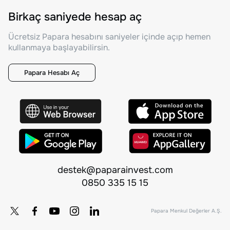
Birkaç saniyede hesap aç
Ücretsiz Papara hesabını saniyeler içinde açıp hemen
kullanmaya başlayabilirsin.
Papara Hesabı Aç
destek@paparainvest.com
0850 335 15 15
Papara Menkul Değerler A.Ş.