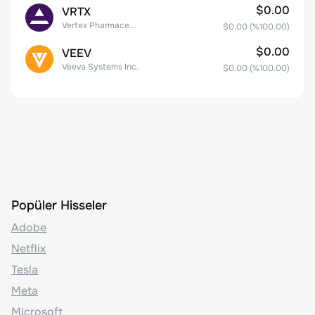
$0.00
VRTX
Vertex Pharmaceuticals Inc
$0.00
(%
100.00
)
$0.00
VEEV
Veeva Systems Inc.
$0.00
(%
100.00
)
Popüler Hisseler
Adobe
Netflix
Tesla
Meta
Microsoft