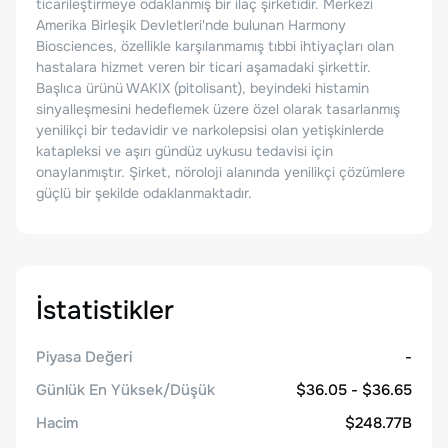
ticarileştirmeye odaklanmış bir ilaç şirketidir. Merkezi
Amerika Birleşik Devletleri'nde bulunan Harmony
Biosciences, özellikle karşılanmamış tıbbi ihtiyaçları olan
hastalara hizmet veren bir ticari aşamadaki şirkettir.
Başlıca ürünü WAKIX (pitolisant), beyindeki histamin
sinyalleşmesini hedeflemek üzere özel olarak tasarlanmış
yenilikçi bir tedavidir ve narkolepsisi olan yetişkinlerde
katapleksi ve aşırı gündüz uykusu tedavisi için
onaylanmıştır. Şirket, nöroloji alanında yenilikçi çözümlere
güçlü bir şekilde odaklanmaktadır.
İstatistikler
Piyasa Değeri
-
Günlük En Yüksek/Düşük
$36.05 - $36.65
Hacim
$248.77B