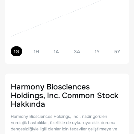
1G
1H
1A
3A
1Y
5Y
Harmony Biosciences
Holdings, Inc. Common Stock
Hakkında
Harmony Biosciences Holdings, Inc., nadir görülen
nörolojik hastalıklar, özellikle de uyku-uyanıklık durumu
dengesizliğiyle ilgili olanlar için tedaviler geliştirmeye ve