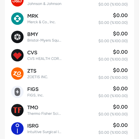
Johnson & Johnson
$0.00
(%
100.00
)
$0.00
MRK
Merck & Co., Inc.
$0.00
(%
100.00
)
$0.00
BMY
Bristol-Myers Squibb Co.
$0.00
(%
100.00
)
$0.00
CVS
CVS HEALTH CORPORATION
$0.00
(%
100.00
)
$0.00
ZTS
ZOETIS INC.
$0.00
(%
100.00
)
$0.00
FIGS
FIGS, Inc.
$0.00
(%
100.00
)
$0.00
TMO
Thermo Fisher Scientific, Inc.
$0.00
(%
100.00
)
$0.00
ISRG
Intuitive Surgical Inc.
$0.00
(%
100.00
)