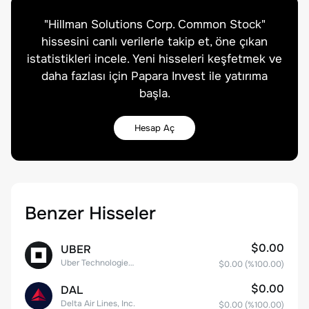
"
Hillman Solutions Corp. Common Stock
"
hissesini canlı verilerle takip et, öne çıkan
istatistikleri incele. Yeni hisseleri keşfetmek ve
daha fazlası için Papara Invest ile yatırıma
başla.
Hesap Aç
Benzer Hisseler
$0.00
UBER
Uber Technologies, Inc.
$0.00
(%
100.00
)
$0.00
DAL
Delta Air Lines, Inc.
$0.00
(%
100.00
)