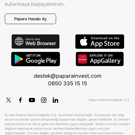
kullanmaya başlayabilirsin.
Papara Hesabı Aç
destek@paparainvest.com
0850 335 15 15
Papara Menkul Değerler A.Ş.
Bu site Papara Menkul Değerler A.Ş. tarafından hazırlanmıştır. Burada yer alan bilgi,
yorum ve öneriler yatırım danışmanlığı kapsamında değildir, genel niteliktedir. Bu öneriler
mali durumunuz ile risk ve getiri tercihlerinize uygun olmayabilir. Sadece burada sunulan
bilgilere dayanılarak yatırım kararı verilmesi beklentilerinize uygun sonuçlar
doğurmayabilir. Sunulan bilgiler, güvenilir olduğuna inanılan halka açık kaynaklardan