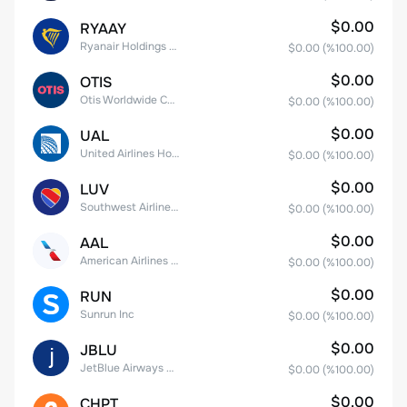
$0.00
RYAAY
Ryanair Holdings plc American Depositary Shares
$0.00
(%
100.00
)
$0.00
OTIS
Otis Worldwide Corporation
$0.00
(%
100.00
)
$0.00
UAL
United Airlines Holdings, Inc. Common Stock
$0.00
(%
100.00
)
$0.00
LUV
Southwest Airlines Co.
$0.00
(%
100.00
)
$0.00
AAL
American Airlines Group Inc.
$0.00
(%
100.00
)
$0.00
RUN
Sunrun Inc
$0.00
(%
100.00
)
$0.00
JBLU
JetBlue Airways Corp
$0.00
(%
100.00
)
$0.00
CHPT