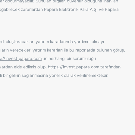
ar doğurmayabilir. Sunulan bilgiler, güvenilir olduğuna inanılan
n doğabilecek zararlardan Papara Elektronik Para A.Ş. ve Papara
ndi oluşturacakları yatırım kararlarında yardımcı olmayı
rın verecekleri yatırım kararları ile bu raporlarda bulunan görüş,
s://invest.papara.com
'un herhangi bir sorumluluğu
lardan elde edilmiş olup,
https://invest.papara.com
tarafından
i bir gelirin sağlanmasına yönelik olarak verilmemektedir.