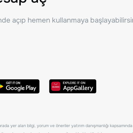
inde açıp hemen kullanmaya başlayabilirsi
ada yer alan bilgi, yorum ve öneriler yatırım danışmanlığı kapsamında de