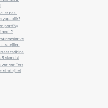
i
iler nasıl
m yapabilir?
n portföy
i nedir?
atırımcılar ve
 stratejileri
treet tarihine
 5 skandal
 yatırım: Ters
 stratejileri