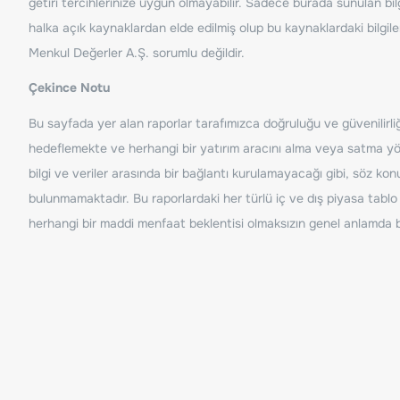
getiri tercihlerinize uygun olmayabilir. Sadece burada sunulan bilg
halka açık kaynaklardan elde edilmiş olup bu kaynaklardaki bilgil
Menkul Değerler A.Ş. sorumlu değildir.
Çekince Notu
Bu sayfada yer alan raporlar tarafımızca doğruluğu ve güvenilirliği
hedeflemekte ve herhangi bir yatırım aracını alma veya satma yönü
bilgi ve veriler arasında bir bağlantı kurulamayacağı gibi, söz ko
bulunmamaktadır. Bu raporlardaki her türlü iç ve dış piyasa tablo 
herhangi bir maddi menfaat beklentisi olmaksızın genel anlamda bil