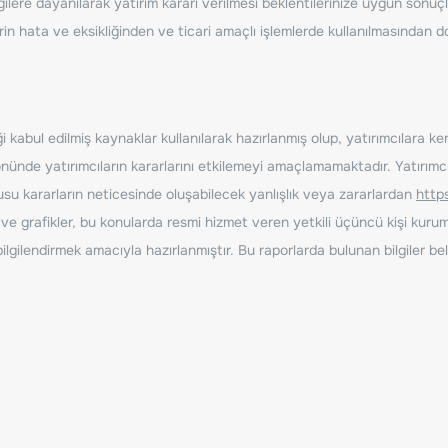
ilere dayanılarak yatırım kararı verilmesi beklentilerinize uygun sonuçl
erin hata ve eksikliğinden ve ticari amaçlı işlemlerde kullanılmasında
 kabul edilmiş kaynaklar kullanılarak hazırlanmış olup, yatırımcılara ke
nde yatırımcıların kararlarını etkilemeyi amaçlamamaktadır. Yatırımcıla
nusu kararların neticesinde oluşabilecek yanlışlık veya zararlardan
http
ve grafikler, bu konularda resmi hizmet veren yetkili üçüncü kişi kurum
gilendirmek amacıyla hazırlanmıştır. Bu raporlarda bulunan bilgiler bell