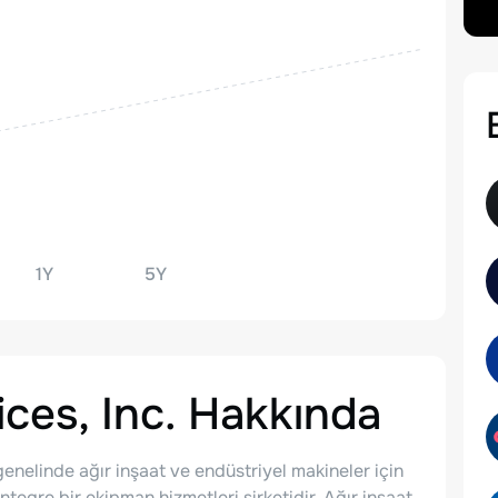
1Y
5Y
es, Inc.
Hakkında
enelinde ağır inşaat ve endüstriyel makineler için
tegre bir ekipman hizmetleri şirketidir. Ağır inşaat