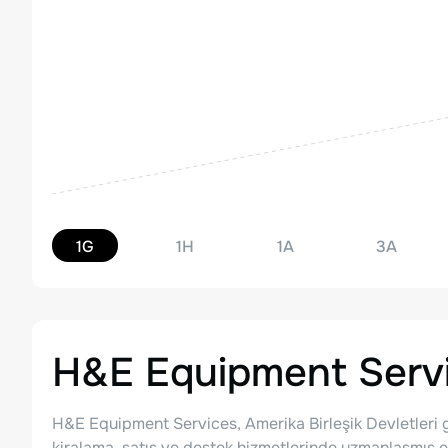
1G
1H
1A
3A
H&E Equipment Servic
H&E Equipment Services, Amerika Birleşik Devletleri g
kiralama, satış ve destek hizmetlerinde uzmanlaşmış en