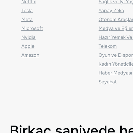
Netflix
Sağlık ve İyi Y
Tesla
Yapay Zeka
Meta
Otonom Araçla
Microsoft
Medya ve Eğle
Nvidia
Hazır Yemek Ve
Apple
Telekom
Amazon
Oyun ve E-spor
Kadın Yöneticil
Haber Medyası
Seyahat
Birkaç saniyede h