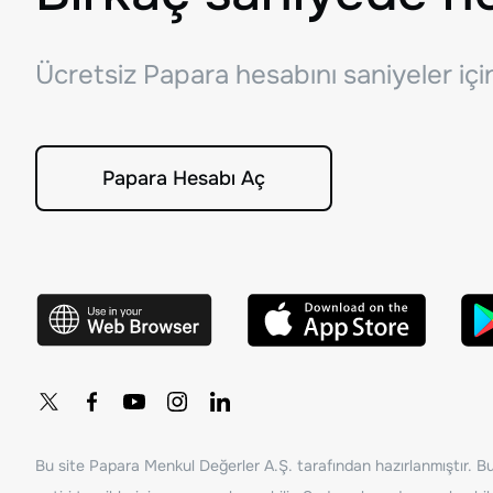
Ücretsiz Papara hesabını saniyeler iç
Papara Hesabı Aç
Bu site Papara Menkul Değerler A.Ş. tarafından hazırlanmıştır. Bur