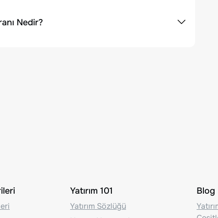
ranı Nedir?
leri
Yatırım 101
Blog
eri
Yatırım Sözlüğü
Yatır
Çeşit