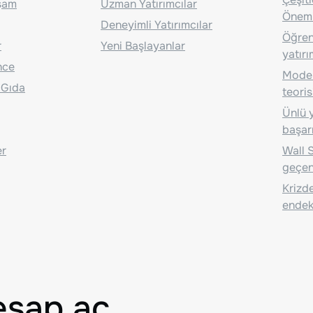
aşam
Uzman Yatırımcılar
Önem
Deneyimli Yatırımcılar
Öğrenc
r
Yeni Başlayanlar
yatırı
nce
Moder
 Gıda
teoris
Ünlü y
başarı
er
Wall S
geçen
Krizde
endeks
esap aç