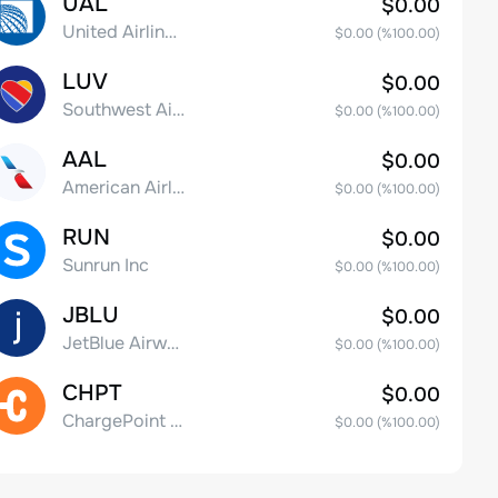
UAL
$0.00
United Airlines Holdings, Inc. Common Stock
$0.00
(%
100.00
)
LUV
$0.00
Southwest Airlines Co.
$0.00
(%
100.00
)
AAL
$0.00
American Airlines Group Inc.
$0.00
(%
100.00
)
RUN
$0.00
Sunrun Inc
$0.00
(%
100.00
)
JBLU
$0.00
JetBlue Airways Corp
$0.00
(%
100.00
)
CHPT
$0.00
ChargePoint Holdings, Inc.
$0.00
(%
100.00
)