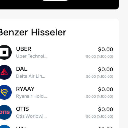
Benzer Hisseler
UBER
$0.00
Uber Technologies, Inc.
$0.00
(%
100.00
)
DAL
$0.00
Delta Air Lines, Inc.
$0.00
(%
100.00
)
RYAAY
$0.00
Ryanair Holdings plc American Depositary Shares
$0.00
(%
100.00
)
OTIS
$0.00
Otis Worldwide Corporation
$0.00
(%
100.00
)