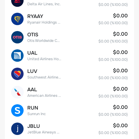
Delta Air Lines, Inc.
$0.00
(%
100.00
)
$0.00
RYAAY
Ryanair Holdings plc American Depositary Shares
$0.00
(%
100.00
)
$0.00
OTIS
Otis Worldwide Corporation
$0.00
(%
100.00
)
$0.00
UAL
United Airlines Holdings, Inc. Common Stock
$0.00
(%
100.00
)
$0.00
LUV
Southwest Airlines Co.
$0.00
(%
100.00
)
$0.00
AAL
American Airlines Group Inc.
$0.00
(%
100.00
)
$0.00
RUN
Sunrun Inc
$0.00
(%
100.00
)
$0.00
JBLU
JetBlue Airways Corp
$0.00
(%
100.00
)