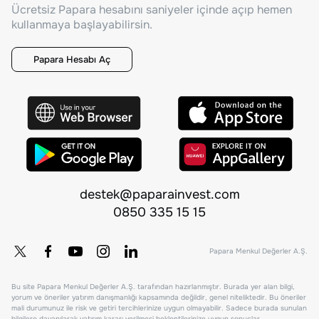
Ücretsiz Papara hesabını saniyeler içinde açıp hemen
kullanmaya başlayabilirsin.
Papara Hesabı Aç
destek@paparainvest.com
0850 335 15 15
Papara Menkul Değerler A.Ş.
Bu site Papara Menkul Değerler A.Ş. tarafından hazırlanmıştır. Burada yer alan bilgi,
yorum ve öneriler yatırım danışmanlığı kapsamında değildir, genel niteliktedir. Bu öneriler
mali durumunuz ile risk ve getiri tercihlerinize uygun olmayabilir. Sadece burada sunulan
bilgilere dayanılarak yatırım kararı verilmesi beklentilerinize uygun sonuçlar