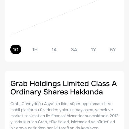
1G
1H
1A
3A
1Y
5Y
Grab Holdings Limited Class A
Ordinary Shares
Hakkında
Grab, Güneydoğu Asya’nın lider süper uygulamasıdır ve
mobil platformu üzerinden yolculuk paylaşımı, yemek ve
market teslimatları ile finansal hizmetler sunmaktadır. 2012
yılında kurulan Grab, tüketicileri, işletmeleri ve sürücüleri
bir araya getirirken her iki taraftan da komisyon