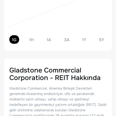
1G
1H
1A
3A
1Y
5Y
Gladstone Commercial
Corporation - REIT
Hakkında
Gladstone Commercial, Amerika Birleşik Devletleri
genelinde kiralanmış endüstriyel, ofis ve perakende
mülklerini satın almayı, sahip olmayı ve işletmeyi
hedefleyen bir gayrimenkul yatırım ortaklığıdır (REIT). Sabit
gelir üretimine odaklanarak kurulan Gladstone
Commercial'ın portföyünde 28 eyalette bulunan 122 mülk