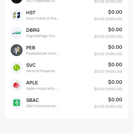
VICI Properties Inc. Common Stock
$0.00
(%
100.00
)
$0.00
HST
Host Hotels & Resorts, Inc.
$0.00
(%
100.00
)
$0.00
DBRG
DigitalBridge Group, Inc.
$0.00
(%
100.00
)
$0.00
PEB
Pebblebrook Hotel Trust
$0.00
(%
100.00
)
$0.00
SVC
Service Properties Trust Common Stock
$0.00
(%
100.00
)
$0.00
APLE
Apple Hospitality REIT, Inc.
$0.00
(%
100.00
)
$0.00
SBAC
SBA Communications Corp
$0.00
(%
100.00
)