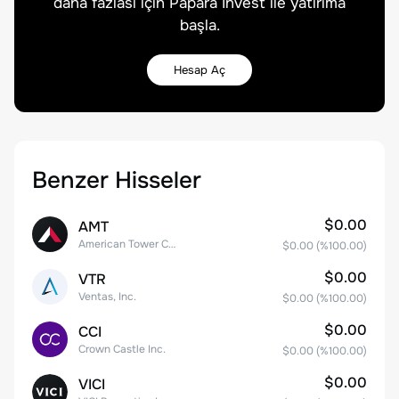
daha fazlası için Papara Invest ile yatırıma
başla.
Hesap Aç
Benzer Hisseler
$0.00
AMT
American Tower Corporation
$0.00
(%
100.00
)
$0.00
VTR
Ventas, Inc.
$0.00
(%
100.00
)
$0.00
CCI
Crown Castle Inc.
$0.00
(%
100.00
)
$0.00
VICI