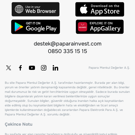
destek@paparainvest.com
0850 335 15 15
Papara Menkul Değerler A.Ş.
Bu site Papara Menkul Değerler A.Ş. tarafından hazırlanmıştır. Burada yer alan bilgi,
yorum ve öneriler yatırım danışmanlığı kapsamında değildir, genel niteliktedir. Bu öneriler
mali durumunuz ile risk ve getiri tercihlerinize uygun olmayabilir. Sadece burada sunulan
bilgilere dayanılarak yatırım kararı verilmesi beklentilerinize uygun sonuçlar
doğurmayabilir. Sunulan bilgiler, güvenilir olduğuna inanılan halka açık kaynaklardan
elde edilmiş olup bu kaynaklardaki bilgilerin hata ve eksikliğinden ve ticari amaçlı
işlemlerde kullanılmasından doğabilecek zararlardan Papara Elektronik Para A.Ş. ve
Papara Menkul Değerler A.Ş. sorumlu değildir.
Çekince Notu
Bu sayfada yer alan raporlar tarafımızca doğruluğu ve güvenilirliği kabul edilmiş