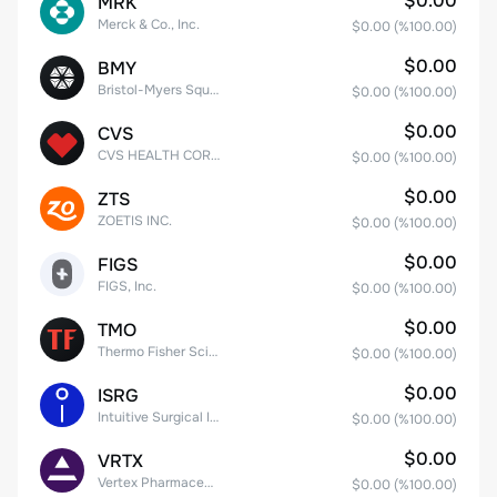
$0.00
MRK
Merck & Co., Inc.
$0.00
(%
100.00
)
$0.00
BMY
Bristol-Myers Squibb Co.
$0.00
(%
100.00
)
$0.00
CVS
CVS HEALTH CORPORATION
$0.00
(%
100.00
)
$0.00
ZTS
ZOETIS INC.
$0.00
(%
100.00
)
$0.00
FIGS
FIGS, Inc.
$0.00
(%
100.00
)
$0.00
TMO
Thermo Fisher Scientific, Inc.
$0.00
(%
100.00
)
$0.00
ISRG
Intuitive Surgical Inc.
$0.00
(%
100.00
)
$0.00
VRTX
Vertex Pharmaceuticals Inc
$0.00
(%
100.00
)