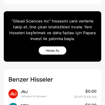
"
Gilead Sciences Inc
" hissesini canlı verilerle
takip et, öne çıkan istatistikleri incele. Yeni
hisseleri keşfetmek ve daha fazlası için Papara
Invest ile yatırıma başla.
Hesap Aç
Benzer Hisseler
$0.00
JNJ
Johnson & Johnson
$0.00
(%
100.00
)