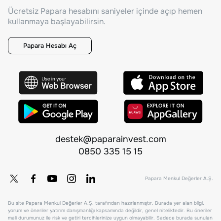
Ücretsiz Papara hesabını saniyeler içinde açıp hemen
kullanmaya başlayabilirsin.
Papara Hesabı Aç
destek@paparainvest.com
0850 335 15 15
Papara Menkul Değerler A.Ş.
Bu site Papara Menkul Değerler A.Ş. tarafından hazırlanmıştır. Burada yer alan bilgi,
yorum ve öneriler yatırım danışmanlığı kapsamında değildir, genel niteliktedir. Bu öneriler
mali durumunuz ile risk ve getiri tercihlerinize uygun olmayabilir. Sadece burada sunulan