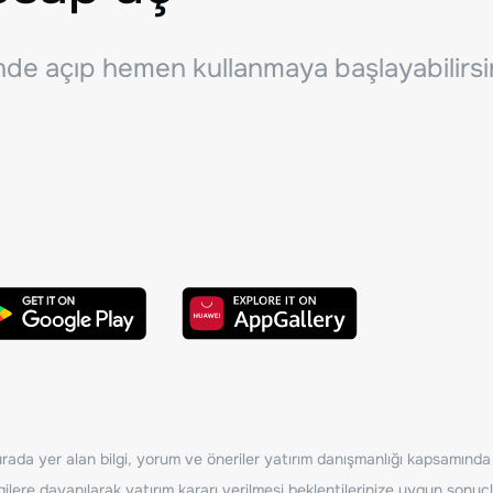
inde açıp hemen kullanmaya başlayabilirsi
ada yer alan bilgi, yorum ve öneriler yatırım danışmanlığı kapsamında de
ilere dayanılarak yatırım kararı verilmesi beklentilerinize uygun sonuçl