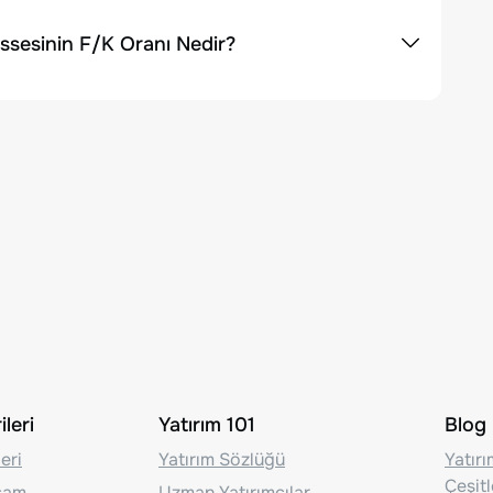
ssesinin F/K Oranı Nedir?
leri
Yatırım 101
Blog
eri
Yatırım Sözlüğü
Yatır
Çeşit
aşam
Uzman Yatırımcılar