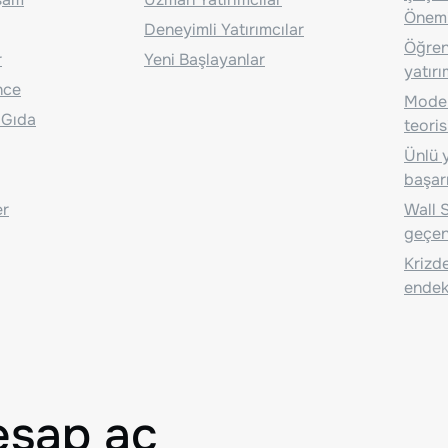
Önem
Deneyimli Yatırımcılar
Öğrenc
r
Yeni Başlayanlar
yatırı
nce
Moder
 Gıda
teoris
Ünlü y
başarı
er
Wall S
geçen
Krizde
endeks
esap aç