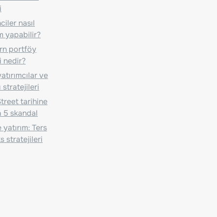
i
iler nasıl
m yapabilir?
n portföy
i nedir?
atırımcılar ve
 stratejileri
treet tarihine
 5 skandal
 yatırım: Ters
 stratejileri