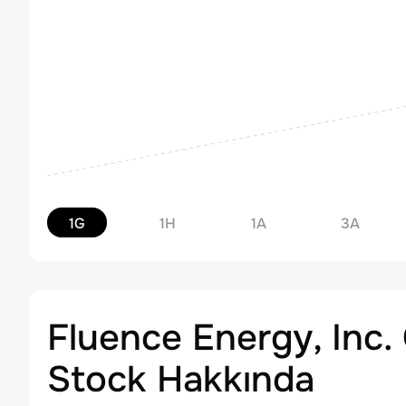
1G
1H
1A
3A
Fluence Energy, Inc
Stock
Hakkında