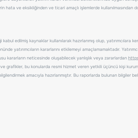
erin hata ve eksikliğinden ve ticari amaçlı işlemlerde kullanılmasında
 kabul edilmiş kaynaklar kullanılarak hazırlanmış olup, yatırımcılara ke
nde yatırımcıların kararlarını etkilemeyi amaçlamamaktadır. Yatırımcıla
nusu kararların neticesinde oluşabilecek yanlışlık veya zararlardan
http
ve grafikler, bu konularda resmi hizmet veren yetkili üçüncü kişi kurum
gilendirmek amacıyla hazırlanmıştır. Bu raporlarda bulunan bilgiler bell