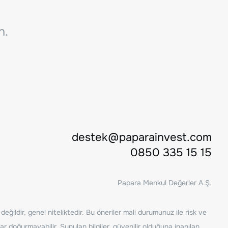
n.
destek@paparainvest.com
0850 335 15 15
Papara Menkul Değerler A.Ş.
ğildir, genel niteliktedir. Bu öneriler mali durumunuz ile risk ve
ar doğurmayabilir. Sunulan bilgiler, güvenilir olduğuna inanılan