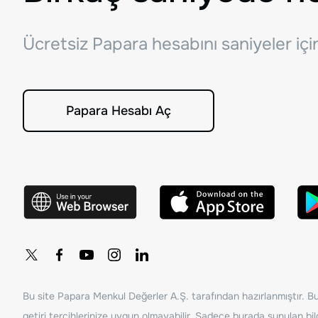
Ücretsiz Papara hesabını saniyeler iç
Papara Hesabı Aç
Bu site Papara Menkul Değerler A.Ş. tarafından hazırlanmıştır. Bur
getiri tercihlerinize uygun olmayabilir. Sadece burada sunulan bilg