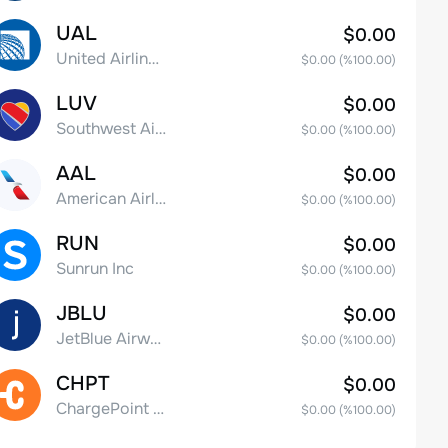
UAL
$0.00
United Airlines Holdings, Inc. Common Stock
$0.00
(%
100.00
)
LUV
$0.00
Southwest Airlines Co.
$0.00
(%
100.00
)
AAL
$0.00
American Airlines Group Inc.
$0.00
(%
100.00
)
RUN
$0.00
Sunrun Inc
$0.00
(%
100.00
)
JBLU
$0.00
JetBlue Airways Corp
$0.00
(%
100.00
)
CHPT
$0.00
ChargePoint Holdings, Inc.
$0.00
(%
100.00
)