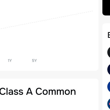
1Y
5Y
. Class A Common