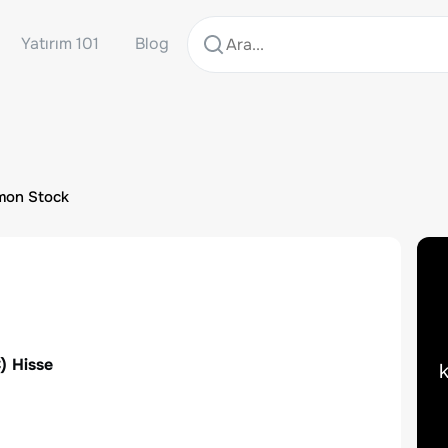
Yatırım 101
Blog
mmon Stock
C
) Hisse
k