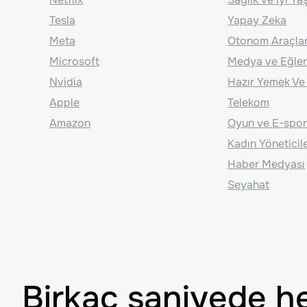
Tesla
Yapay Zeka
Meta
Otonom Araçla
Microsoft
Medya ve Eğle
Nvidia
Hazır Yemek Ve
Apple
Telekom
Amazon
Oyun ve E-spor
Kadın Yöneticil
Haber Medyası
Seyahat
Birkaç saniyede h