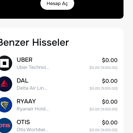
Hesap Aç
Benzer Hisseler
UBER
$0.00
Uber Technologies, Inc.
$0.00
(%
100.00
)
DAL
$0.00
Delta Air Lines, Inc.
$0.00
(%
100.00
)
RYAAY
$0.00
Ryanair Holdings plc American Depositary Shares
$0.00
(%
100.00
)
OTIS
$0.00
Otis Worldwide Corporation
$0.00
(%
100.00
)