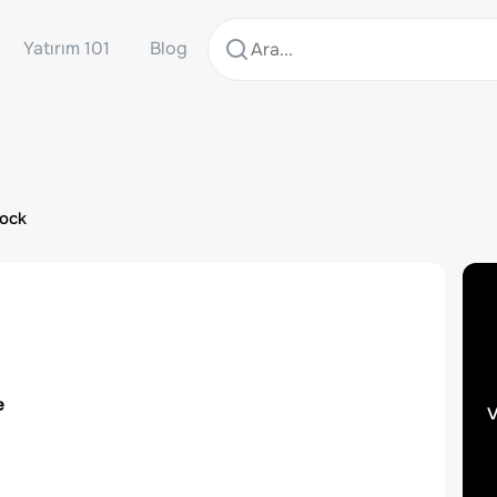
Yatırım 101
Blog
tock
e
v