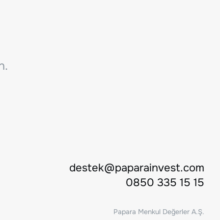
n.
destek@paparainvest.com
0850 335 15 15
Papara Menkul Değerler A.Ş.