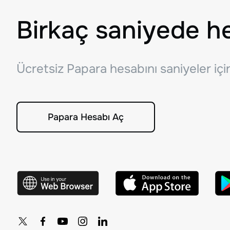
Birkaç saniyede h
Ücretsiz Papara hesabını saniyeler iç
Papara Hesabı Aç