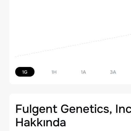
1G
1H
1A
3A
Fulgent Genetics, I
Hakkında