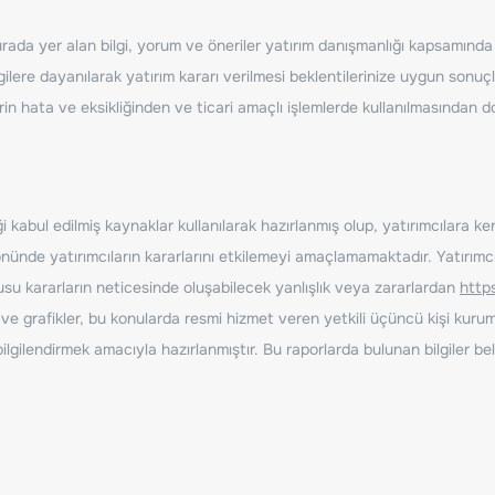
ada yer alan bilgi, yorum ve öneriler yatırım danışmanlığı kapsamında de
ilere dayanılarak yatırım kararı verilmesi beklentilerinize uygun sonuçl
erin hata ve eksikliğinden ve ticari amaçlı işlemlerde kullanılmasında
 kabul edilmiş kaynaklar kullanılarak hazırlanmış olup, yatırımcılara ke
nde yatırımcıların kararlarını etkilemeyi amaçlamamaktadır. Yatırımcıla
nusu kararların neticesinde oluşabilecek yanlışlık veya zararlardan
http
ve grafikler, bu konularda resmi hizmet veren yetkili üçüncü kişi kurum
gilendirmek amacıyla hazırlanmıştır. Bu raporlarda bulunan bilgiler bell