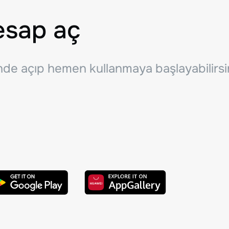
esap aç
inde açıp hemen kullanmaya başlayabilirsi