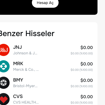
Hesap Aç
Benzer Hisseler
JNJ
$0.00
Johnson & Johnson
$0.00
(%
100.00
)
MRK
$0.00
Merck & Co., Inc.
$0.00
(%
100.00
)
BMY
$0.00
Bristol-Myers Squibb Co.
$0.00
(%
100.00
)
CVS
$0.00
CVS HEALTH CORPORATION
$0.00
(%
100.00
)