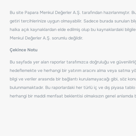
Bu site Papara Menkul Değerler A.Ş. tarafından hazırlanmıştır. Bur
getiri tercihlerinize uygun olmayabilir. Sadece burada sunulan bilg
halka açık kaynaklardan elde edilmiş olup bu kaynaklardaki bilgil
Menkul Değerler A.Ş. sorumlu değildir.
Çekince Notu
Bu sayfada yer alan raporlar tarafımızca doğruluğu ve güvenilirliği
hedeflemekte ve herhangi bir yatırım aracını alma veya satma yönü
bilgi ve veriler arasında bir bağlantı kurulamayacağı gibi, söz ko
bulunmamaktadır. Bu raporlardaki her türlü iç ve dış piyasa tablo 
herhangi bir maddi menfaat beklentisi olmaksızın genel anlamda bil