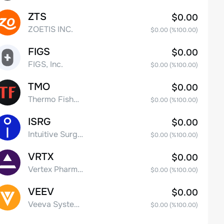
ZTS
$0.00
ZOETIS INC.
$0.00
(%
100.00
)
FIGS
$0.00
FIGS, Inc.
$0.00
(%
100.00
)
TMO
$0.00
Thermo Fisher Scientific, Inc.
$0.00
(%
100.00
)
ISRG
$0.00
Intuitive Surgical Inc.
$0.00
(%
100.00
)
VRTX
$0.00
Vertex Pharmaceuticals Inc
$0.00
(%
100.00
)
VEEV
$0.00
Veeva Systems Inc.
$0.00
(%
100.00
)