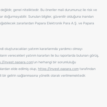
ğildir, genel niteliktedir. Bu öneriler mali durumunuz ile risk ve
ar doğurmayabilir. Sunulan bilgiler, güvenilir olduğuna inanılan
n doğabilecek zararlardan Papara Elektronik Para A.Ş. ve Papara
ndi oluşturacakları yatırım kararlarında yardımcı olmayı
rın verecekleri yatırım kararları ile bu raporlarda bulunan görüş,
s://invest.papara.com
'un herhangi bir sorumluluğu
lardan elde edilmiş olup,
https://invest.papara.com
tarafından
i bir gelirin sağlanmasına yönelik olarak verilmemektedir.