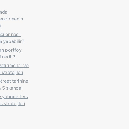
ımda
lendirmenin
i
iler nasıl
m yapabilir?
n portföy
i nedir?
atırımcılar ve
 stratejileri
treet tarihine
 5 skandal
 yatırım: Ters
 stratejileri