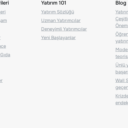
leri
Yatırım 101
Blog
eri
Yatırım Sözlüğü
Yatır
Çeşit
aşam
Uzman Yatırımcılar
Önem
Deneyimli Yatırımcılar
Öğrenc
r
Yeni Başlayanlar
yatırı
nce
Moder
 Gıda
teoris
Ünlü y
başarı
er
Wall S
geçen
Krizde
endeks