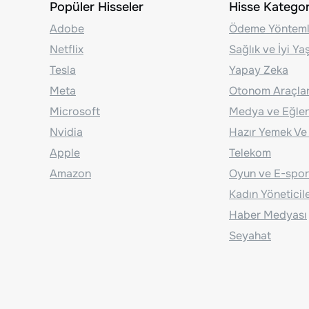
Popüler Hisseler
Hisse Kategori
Adobe
Ödeme Yönteml
Netflix
Sağlık ve İyi Y
Tesla
Yapay Zeka
Meta
Otonom Araçla
Microsoft
Medya ve Eğle
Nvidia
Hazır Yemek Ve
Apple
Telekom
Amazon
Oyun ve E-spor
Kadın Yöneticil
Haber Medyası
Seyahat