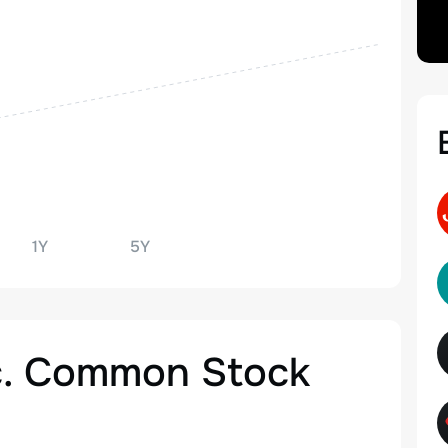
1Y
5Y
nc. Common Stock