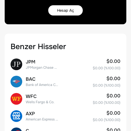
Hesap Aç
Benzer Hisseler
$0.00
JPM
JPMorgan Chase & Co.
$0.00
(%
100.00
)
$0.00
BAC
Bank of America Corporation
$0.00
(%
100.00
)
$0.00
WFC
Wells Fargo & Co.
$0.00
(%
100.00
)
$0.00
AXP
American Express Company
$0.00
(%
100.00
)
$0.00
C