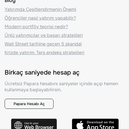
Blog
Yatırımda Çeşitlendirmenin Önemi
Öğrenciler nasıl yatırım yapabilir?
Modern portföy teorisi nedir?
Ünlü yatırımcılar ve başarı stratejileri
Wall Street tarihine geçen 5 skandal
Krizde yatırım: Ters endeks stratejileri
Birkaç saniyede hesap aç
Ücretsiz Papara hesabını saniyeler içinde açıp hemen
kullanmaya başlayabilirsin.
Papara Hesabı Aç