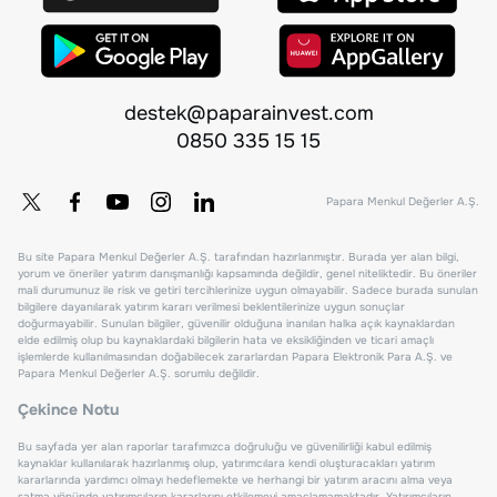
destek@paparainvest.com
0850 335 15 15
Papara Menkul Değerler A.Ş.
Bu site Papara Menkul Değerler A.Ş. tarafından hazırlanmıştır. Burada yer alan bilgi,
yorum ve öneriler yatırım danışmanlığı kapsamında değildir, genel niteliktedir. Bu öneriler
mali durumunuz ile risk ve getiri tercihlerinize uygun olmayabilir. Sadece burada sunulan
bilgilere dayanılarak yatırım kararı verilmesi beklentilerinize uygun sonuçlar
doğurmayabilir. Sunulan bilgiler, güvenilir olduğuna inanılan halka açık kaynaklardan
elde edilmiş olup bu kaynaklardaki bilgilerin hata ve eksikliğinden ve ticari amaçlı
işlemlerde kullanılmasından doğabilecek zararlardan Papara Elektronik Para A.Ş. ve
Papara Menkul Değerler A.Ş. sorumlu değildir.
Çekince Notu
Bu sayfada yer alan raporlar tarafımızca doğruluğu ve güvenilirliği kabul edilmiş
kaynaklar kullanılarak hazırlanmış olup, yatırımcılara kendi oluşturacakları yatırım
kararlarında yardımcı olmayı hedeflemekte ve herhangi bir yatırım aracını alma veya
satma yönünde yatırımcıların kararlarını etkilemeyi amaçlamamaktadır. Yatırımcıların