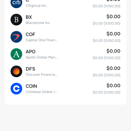
Citigroup Inc.
$0.00
(%
100.00
)
$0.00
BX
Blackstone Inc.
$0.00
(%
100.00
)
$0.00
COF
Capital One Financial
$0.00
(%
100.00
)
$0.00
APO
Apollo Global Management, Inc.
$0.00
(%
100.00
)
$0.00
DFS
Discover Financial Services
$0.00
(%
100.00
)
$0.00
COIN
Coinbase Global, Inc. Class A Common Stock
$0.00
(%
100.00
)