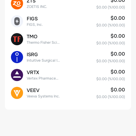
$0.00
ZTS
ZOETIS INC.
$0.00
(%
100.00
)
$0.00
FIGS
FIGS, Inc.
$0.00
(%
100.00
)
$0.00
TMO
Thermo Fisher Scientific, Inc.
$0.00
(%
100.00
)
$0.00
ISRG
Intuitive Surgical Inc.
$0.00
(%
100.00
)
$0.00
VRTX
Vertex Pharmaceuticals Inc
$0.00
(%
100.00
)
$0.00
VEEV
Veeva Systems Inc.
$0.00
(%
100.00
)