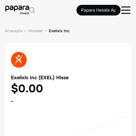
Papara Hesabı Aç
Anasayfa
Hisseler
Exelixis Inc
Exelixis Inc
(
EXEL
) Hisse
$0.00
-