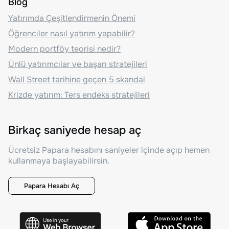
Blog
Yatırımda Çeşitlendirmenin Önemi
Öğrenciler nasıl yatırım yapabilir?
Modern portföy teorisi nedir?
Ünlü yatırımcılar ve başarı stratejileri
Wall Street tarihine geçen 5 skandal
Krizde yatırım: Ters endeks stratejileri
Birkaç saniyede hesap aç
Ücretsiz Papara hesabını saniyeler içinde açıp hemen
kullanmaya başlayabilirsin.
Papara Hesabı Aç