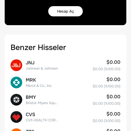
Hesap Aç
Benzer Hisseler
$0.00
JNJ
Johnson & Johnson
$0.00
(%
100.00
)
$0.00
MRK
Merck & Co., Inc.
$0.00
(%
100.00
)
$0.00
BMY
Bristol-Myers Squibb Co.
$0.00
(%
100.00
)
$0.00
CVS
CVS HEALTH CORPORATION
$0.00
(%
100.00
)