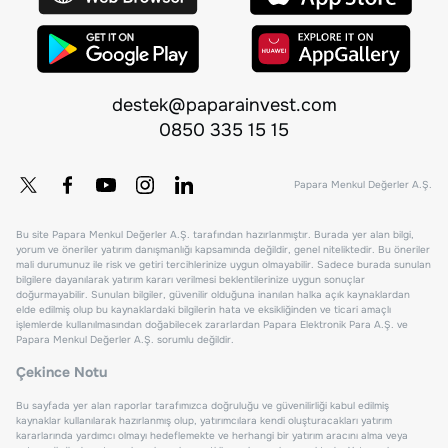
destek@paparainvest.com
0850 335 15 15
Papara Menkul Değerler A.Ş.
Bu site Papara Menkul Değerler A.Ş. tarafından hazırlanmıştır. Burada yer alan bilgi,
yorum ve öneriler yatırım danışmanlığı kapsamında değildir, genel niteliktedir. Bu öneriler
mali durumunuz ile risk ve getiri tercihlerinize uygun olmayabilir. Sadece burada sunulan
bilgilere dayanılarak yatırım kararı verilmesi beklentilerinize uygun sonuçlar
doğurmayabilir. Sunulan bilgiler, güvenilir olduğuna inanılan halka açık kaynaklardan
elde edilmiş olup bu kaynaklardaki bilgilerin hata ve eksikliğinden ve ticari amaçlı
işlemlerde kullanılmasından doğabilecek zararlardan Papara Elektronik Para A.Ş. ve
Papara Menkul Değerler A.Ş. sorumlu değildir.
Çekince Notu
Bu sayfada yer alan raporlar tarafımızca doğruluğu ve güvenilirliği kabul edilmiş
kaynaklar kullanılarak hazırlanmış olup, yatırımcılara kendi oluşturacakları yatırım
kararlarında yardımcı olmayı hedeflemekte ve herhangi bir yatırım aracını alma veya