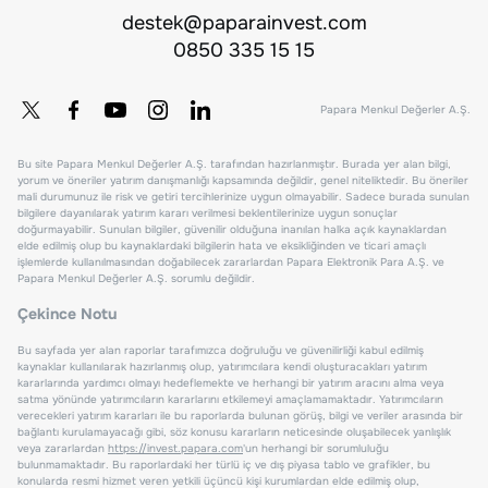
destek@paparainvest.com
0850 335 15 15
Papara Menkul Değerler A.Ş.
Bu site Papara Menkul Değerler A.Ş. tarafından hazırlanmıştır. Burada yer alan bilgi,
yorum ve öneriler yatırım danışmanlığı kapsamında değildir, genel niteliktedir. Bu öneriler
mali durumunuz ile risk ve getiri tercihlerinize uygun olmayabilir. Sadece burada sunulan
bilgilere dayanılarak yatırım kararı verilmesi beklentilerinize uygun sonuçlar
doğurmayabilir. Sunulan bilgiler, güvenilir olduğuna inanılan halka açık kaynaklardan
elde edilmiş olup bu kaynaklardaki bilgilerin hata ve eksikliğinden ve ticari amaçlı
işlemlerde kullanılmasından doğabilecek zararlardan Papara Elektronik Para A.Ş. ve
Papara Menkul Değerler A.Ş. sorumlu değildir.
Çekince Notu
Bu sayfada yer alan raporlar tarafımızca doğruluğu ve güvenilirliği kabul edilmiş
kaynaklar kullanılarak hazırlanmış olup, yatırımcılara kendi oluşturacakları yatırım
kararlarında yardımcı olmayı hedeflemekte ve herhangi bir yatırım aracını alma veya
satma yönünde yatırımcıların kararlarını etkilemeyi amaçlamamaktadır. Yatırımcıların
verecekleri yatırım kararları ile bu raporlarda bulunan görüş, bilgi ve veriler arasında bir
bağlantı kurulamayacağı gibi, söz konusu kararların neticesinde oluşabilecek yanlışlık
veya zararlardan
https://invest.papara.com
'un herhangi bir sorumluluğu
bulunmamaktadır. Bu raporlardaki her türlü iç ve dış piyasa tablo ve grafikler, bu
konularda resmi hizmet veren yetkili üçüncü kişi kurumlardan elde edilmiş olup,