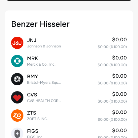
Benzer Hisseler
$0.00
JNJ
Johnson & Johnson
$0.00
(%
100.00
)
$0.00
MRK
Merck & Co., Inc.
$0.00
(%
100.00
)
$0.00
BMY
Bristol-Myers Squibb Co.
$0.00
(%
100.00
)
$0.00
CVS
CVS HEALTH CORPORATION
$0.00
(%
100.00
)
$0.00
ZTS
ZOETIS INC.
$0.00
(%
100.00
)
$0.00
FIGS
FIGS, Inc.
$0.00
(%
100.00
)