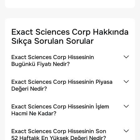
Exact Sciences Corp
Hakkında
Sıkça Sorulan Sorular
Exact Sciences Corp Hissesinin
Bugünkü Fiyatı Nedir?
Exact Sciences Corp Hissesinin Piyasa
Değeri Nedir?
Exact Sciences Corp Hissesinin İşlem
Hacmi Ne Kadar?
Exact Sciences Corp Hissesinin Son
52 Haftalık En Yüksek Değeri Nedir?