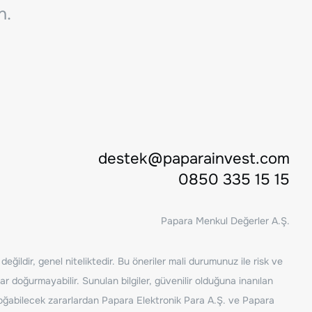
n.
destek@paparainvest.com
0850 335 15 15
Papara Menkul Değerler A.Ş.
ğildir, genel niteliktedir. Bu öneriler mali durumunuz ile risk ve
ar doğurmayabilir. Sunulan bilgiler, güvenilir olduğuna inanılan
n doğabilecek zararlardan Papara Elektronik Para A.Ş. ve Papara