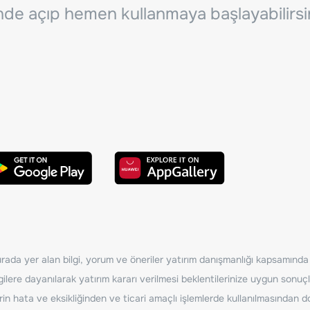
inde açıp hemen kullanmaya başlayabilirsi
ada yer alan bilgi, yorum ve öneriler yatırım danışmanlığı kapsamında de
ilere dayanılarak yatırım kararı verilmesi beklentilerinize uygun sonuçl
erin hata ve eksikliğinden ve ticari amaçlı işlemlerde kullanılmasında