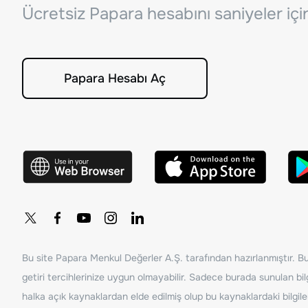
Ücretsiz Papara hesabını saniyeler iç
Papara Hesabı Aç
Bu site Papara Menkul Değerler A.Ş. tarafından hazırlanmıştır. Bur
getiri tercihlerinize uygun olmayabilir. Sadece burada sunulan bilg
halka açık kaynaklardan elde edilmiş olup bu kaynaklardaki bilgil