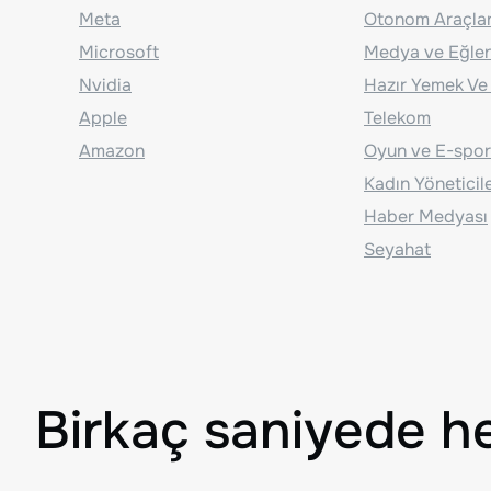
Meta
Otonom Araçla
Microsoft
Medya ve Eğle
Nvidia
Hazır Yemek Ve
Apple
Telekom
Amazon
Oyun ve E-spor
Kadın Yöneticil
Haber Medyası
Seyahat
Birkaç saniyede h