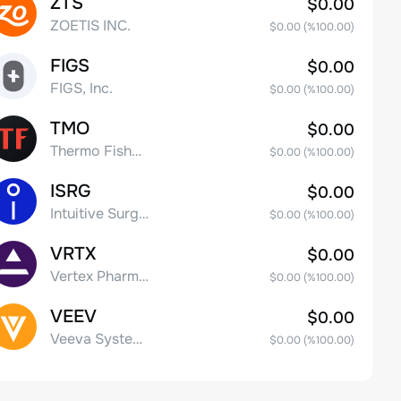
ZTS
$0.00
ZOETIS INC.
$0.00
(%
100.00
)
FIGS
$0.00
FIGS, Inc.
$0.00
(%
100.00
)
TMO
$0.00
Thermo Fisher Scientific, Inc.
$0.00
(%
100.00
)
ISRG
$0.00
Intuitive Surgical Inc.
$0.00
(%
100.00
)
VRTX
$0.00
Vertex Pharmaceuticals Inc
$0.00
(%
100.00
)
VEEV
$0.00
Veeva Systems Inc.
$0.00
(%
100.00
)