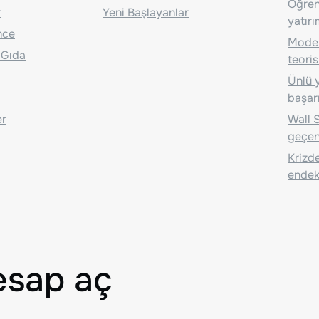
Öğrenc
r
Yeni Başlayanlar
yatırı
nce
Moder
 Gıda
teoris
Ünlü y
başarı
er
Wall S
geçen
Krizde
endeks
esap aç