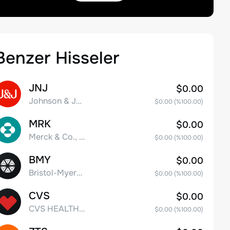
Benzer Hisseler
JNJ
$0.00
Johnson & Johnson
$0.00
(%
100.00
)
MRK
$0.00
Merck & Co., Inc.
$0.00
(%
100.00
)
BMY
$0.00
Bristol-Myers Squibb Co.
$0.00
(%
100.00
)
CVS
$0.00
CVS HEALTH CORPORATION
$0.00
(%
100.00
)