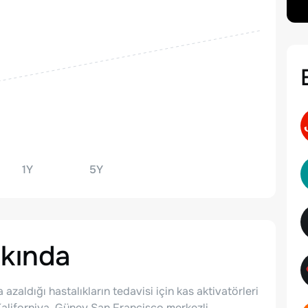
1Y
5Y
kında
zaldığı hastalıkların tedavisi için kas aktivatörleri
. Kaliforniya, Güney San Francisco merkezli