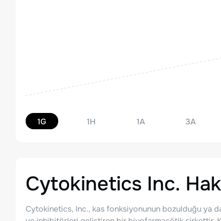
1G
1H
1A
3A
Cytokinetics Inc.
Hak
Cytokinetics, Inc., kas fonksiyonunun bozulduğu ya da a
ve inhibitörleri geliştiren bir biyofarmasötik şirkettir