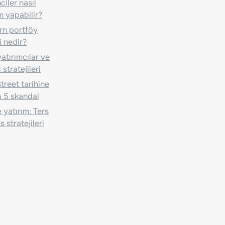
iler nasıl
m yapabilir?
n portföy
i nedir?
atırımcılar ve
 stratejileri
treet tarihine
 5 skandal
 yatırım: Ters
 stratejileri