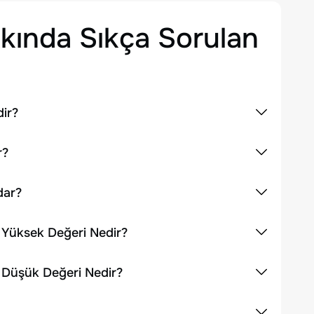
ında Sıkça Sorulan
dir?
r?
dar?
n Yüksek Değeri Nedir?
n Düşük Değeri Nedir?