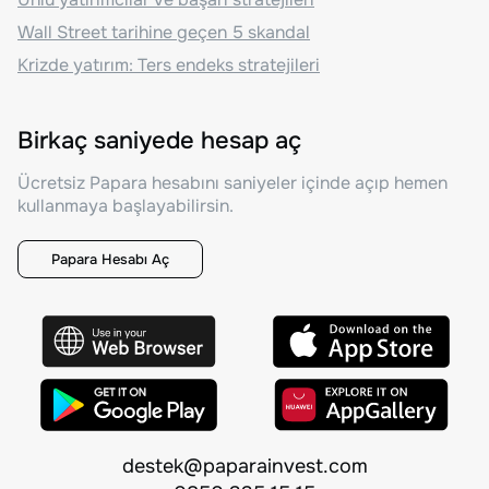
Wall Street tarihine geçen 5 skandal
Krizde yatırım: Ters endeks stratejileri
Birkaç saniyede hesap aç
Ücretsiz Papara hesabını saniyeler içinde açıp hemen
kullanmaya başlayabilirsin.
Papara Hesabı Aç
destek@paparainvest.com