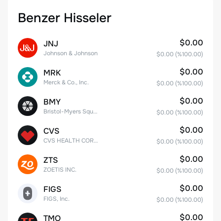
Benzer Hisseler
$0.00
JNJ
Johnson & Johnson
$0.00
(%
100.00
)
$0.00
MRK
Merck & Co., Inc.
$0.00
(%
100.00
)
$0.00
BMY
Bristol-Myers Squibb Co.
$0.00
(%
100.00
)
$0.00
CVS
CVS HEALTH CORPORATION
$0.00
(%
100.00
)
$0.00
ZTS
ZOETIS INC.
$0.00
(%
100.00
)
$0.00
FIGS
FIGS, Inc.
$0.00
(%
100.00
)
$0.00
TMO