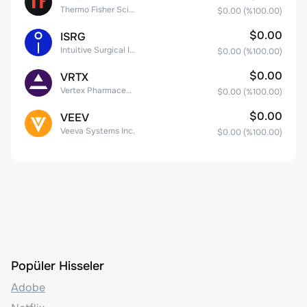
Thermo Fisher Scientific, Inc.
$0.00
(%
100.00
)
$0.00
ISRG
Intuitive Surgical Inc.
$0.00
(%
100.00
)
$0.00
VRTX
Vertex Pharmaceuticals Inc
$0.00
(%
100.00
)
$0.00
VEEV
Veeva Systems Inc.
$0.00
(%
100.00
)
Popüler Hisseler
Adobe