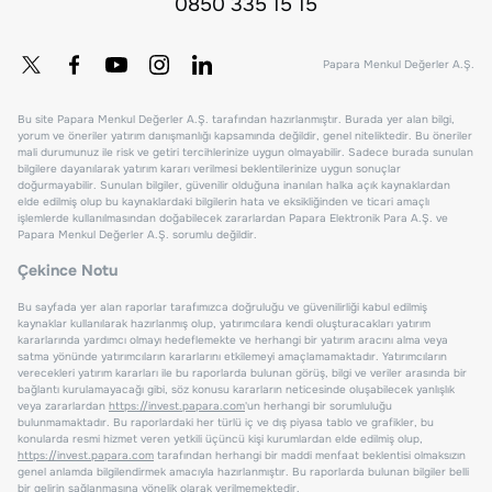
0850 335 15 15
Papara Menkul Değerler A.Ş.
Bu site Papara Menkul Değerler A.Ş. tarafından hazırlanmıştır. Burada yer alan bilgi,
yorum ve öneriler yatırım danışmanlığı kapsamında değildir, genel niteliktedir. Bu öneriler
mali durumunuz ile risk ve getiri tercihlerinize uygun olmayabilir. Sadece burada sunulan
bilgilere dayanılarak yatırım kararı verilmesi beklentilerinize uygun sonuçlar
doğurmayabilir. Sunulan bilgiler, güvenilir olduğuna inanılan halka açık kaynaklardan
elde edilmiş olup bu kaynaklardaki bilgilerin hata ve eksikliğinden ve ticari amaçlı
işlemlerde kullanılmasından doğabilecek zararlardan Papara Elektronik Para A.Ş. ve
Papara Menkul Değerler A.Ş. sorumlu değildir.
Çekince Notu
Bu sayfada yer alan raporlar tarafımızca doğruluğu ve güvenilirliği kabul edilmiş
kaynaklar kullanılarak hazırlanmış olup, yatırımcılara kendi oluşturacakları yatırım
kararlarında yardımcı olmayı hedeflemekte ve herhangi bir yatırım aracını alma veya
satma yönünde yatırımcıların kararlarını etkilemeyi amaçlamamaktadır. Yatırımcıların
verecekleri yatırım kararları ile bu raporlarda bulunan görüş, bilgi ve veriler arasında bir
bağlantı kurulamayacağı gibi, söz konusu kararların neticesinde oluşabilecek yanlışlık
veya zararlardan
https://invest.papara.com
'un herhangi bir sorumluluğu
bulunmamaktadır. Bu raporlardaki her türlü iç ve dış piyasa tablo ve grafikler, bu
konularda resmi hizmet veren yetkili üçüncü kişi kurumlardan elde edilmiş olup,
https://invest.papara.com
tarafından herhangi bir maddi menfaat beklentisi olmaksızın
genel anlamda bilgilendirmek amacıyla hazırlanmıştır. Bu raporlarda bulunan bilgiler belli
bir gelirin sağlanmasına yönelik olarak verilmemektedir.