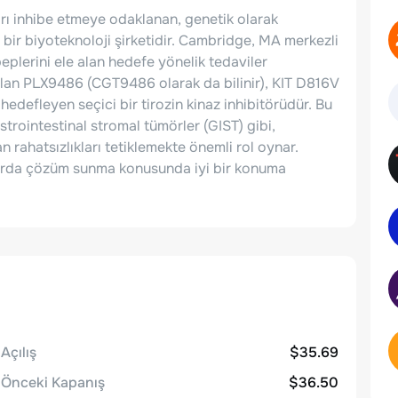
ları inhibe etmeye odaklanan, genetik olarak
n bir biyoteknoloji şirketidir. Cambridge, MA merkezli
eplerini ele alan hedefe yönelik tedaviler
olan PLX9486 (CGT9486 olarak da bilinir), KIT D816V
edefleyen seçici bir tirozin kinaz inhibitörüdür. Bu
strointestinal stromal tümörler (GIST) gibi,
 rahatsızlıkları tetiklemekte önemli rol oynar.
anlarda çözüm sunma konusunda iyi bir konuma
Açılış
$35.69
Önceki Kapanış
$36.50