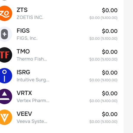
ZTS
$0.00
ZOETIS INC.
$0.00
(%
100.00
)
FIGS
$0.00
FIGS, Inc.
$0.00
(%
100.00
)
TMO
$0.00
Thermo Fisher Scientific, Inc.
$0.00
(%
100.00
)
ISRG
$0.00
Intuitive Surgical Inc.
$0.00
(%
100.00
)
VRTX
$0.00
Vertex Pharmaceuticals Inc
$0.00
(%
100.00
)
VEEV
$0.00
Veeva Systems Inc.
$0.00
(%
100.00
)