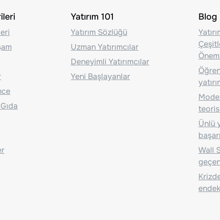
leri
Yatırım 101
Blog
eri
Yatırım Sözlüğü
Yatır
Çeşit
aşam
Uzman Yatırımcılar
Önem
Deneyimli Yatırımcılar
Öğrenc
r
Yeni Başlayanlar
yatırı
nce
Moder
 Gıda
teoris
Ünlü y
başarı
er
Wall S
geçen
Krizde
endeks