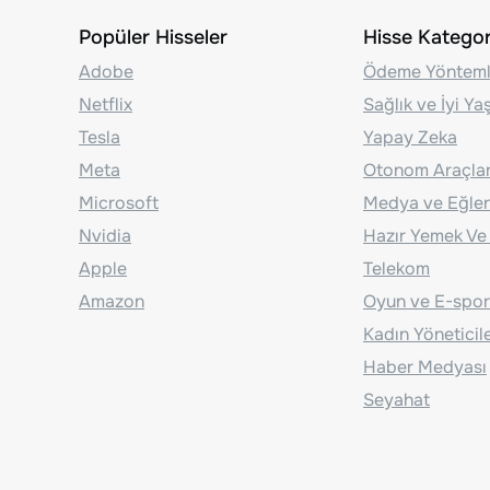
Popüler Hisseler
Hisse Kategori
Adobe
Ödeme Yönteml
Netflix
Sağlık ve İyi Y
Tesla
Yapay Zeka
Meta
Otonom Araçla
Microsoft
Medya ve Eğle
Nvidia
Hazır Yemek Ve
Apple
Telekom
Amazon
Oyun ve E-spor
Kadın Yöneticil
Haber Medyası
Seyahat