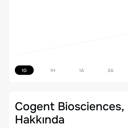
1G
1H
1A
3A
Cogent Biosciences,
Hakkında