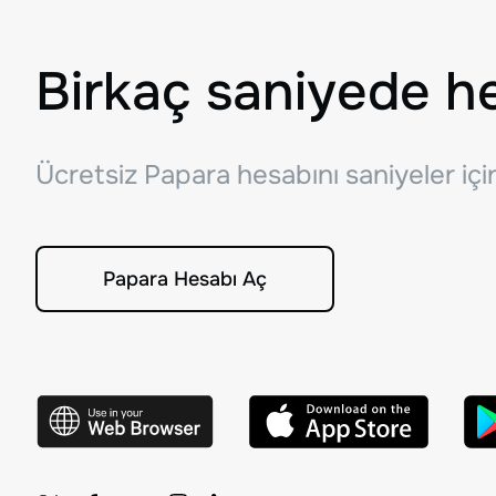
Birkaç saniyede h
Ücretsiz Papara hesabını saniyeler iç
Papara Hesabı Aç