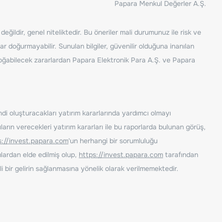
Papara Menkul Değerler A.Ş.
ğildir, genel niteliktedir. Bu öneriler mali durumunuz ile risk ve
ar doğurmayabilir. Sunulan bilgiler, güvenilir olduğuna inanılan
n doğabilecek zararlardan Papara Elektronik Para A.Ş. ve Papara
ndi oluşturacakları yatırım kararlarında yardımcı olmayı
rın verecekleri yatırım kararları ile bu raporlarda bulunan görüş,
s://invest.papara.com
'un herhangi bir sorumluluğu
lardan elde edilmiş olup,
https://invest.papara.com
tarafından
i bir gelirin sağlanmasına yönelik olarak verilmemektedir.