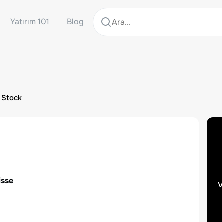
Yatırım 101
Blog
 Stock
isse
v