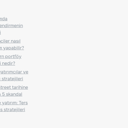
ımda
lendirmenin
i
iler nasıl
m yapabilir?
n portföy
i nedir?
atırımcılar ve
 stratejileri
treet tarihine
 5 skandal
 yatırım: Ters
 stratejileri