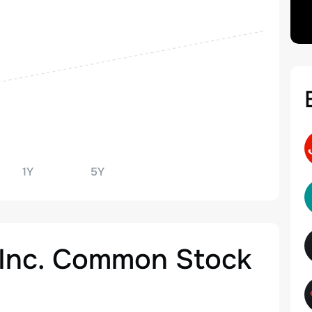
1Y
5Y
 Inc. Common Stock