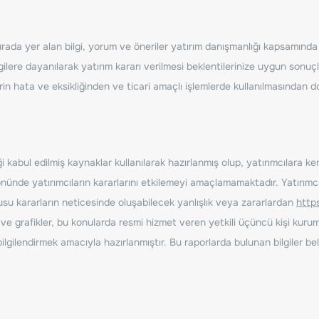
ada yer alan bilgi, yorum ve öneriler yatırım danışmanlığı kapsamında de
ilere dayanılarak yatırım kararı verilmesi beklentilerinize uygun sonuçl
erin hata ve eksikliğinden ve ticari amaçlı işlemlerde kullanılmasında
 kabul edilmiş kaynaklar kullanılarak hazırlanmış olup, yatırımcılara ke
nde yatırımcıların kararlarını etkilemeyi amaçlamamaktadır. Yatırımcıla
nusu kararların neticesinde oluşabilecek yanlışlık veya zararlardan
http
ve grafikler, bu konularda resmi hizmet veren yetkili üçüncü kişi kurum
gilendirmek amacıyla hazırlanmıştır. Bu raporlarda bulunan bilgiler bell