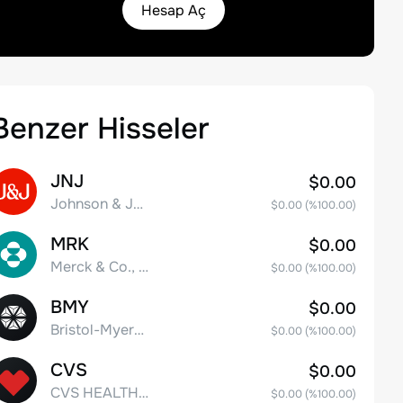
Hesap Aç
Benzer Hisseler
JNJ
$0.00
Johnson & Johnson
$0.00
(%
100.00
)
MRK
$0.00
Merck & Co., Inc.
$0.00
(%
100.00
)
BMY
$0.00
Bristol-Myers Squibb Co.
$0.00
(%
100.00
)
CVS
$0.00
CVS HEALTH CORPORATION
$0.00
(%
100.00
)