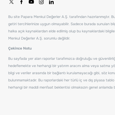
Bu site Papara Menkul Değerler A.Ş. tarafından hazırlanmıştır. Bur
getiri tercihlerinize uygun olmayabilir. Sadece burada sunulan bilg
halka açık kaynaklardan elde edilmiş olup bu kaynaklardaki bilgil
Menkul Değerler A.Ş. sorumlu değildir.
Çekince Notu
Bu sayfada yer alan raporlar tarafımızca doğruluğu ve güvenilirliği
hedeflemekte ve herhangi bir yatırım aracını alma veya satma yönü
bilgi ve veriler arasında bir bağlantı kurulamayacağı gibi, söz ko
bulunmamaktadır. Bu raporlardaki her türlü iç ve dış piyasa tablo 
herhangi bir maddi menfaat beklentisi olmaksızın genel anlamda bil