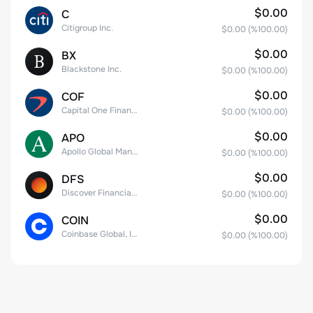
$0.00
C
Citigroup Inc.
$0.00
(%
100.00
)
$0.00
BX
Blackstone Inc.
$0.00
(%
100.00
)
$0.00
COF
Capital One Financial
$0.00
(%
100.00
)
$0.00
APO
Apollo Global Management, Inc.
$0.00
(%
100.00
)
$0.00
DFS
Discover Financial Services
$0.00
(%
100.00
)
$0.00
COIN
Coinbase Global, Inc. Class A Common Stock
$0.00
(%
100.00
)