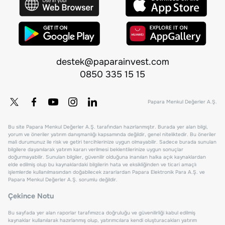
destek@paparainvest.com
0850 335 15 15
Papara Menkul Değerler A.Ş.
Bu site Papara Menkul Değerler A.Ş. tarafından hazırlanmıştır. Burada yer alan bilgi,
yorum ve öneriler yatırım danışmanlığı kapsamında değildir, genel niteliktedir. Bu öneriler
mali durumunuz ile risk ve getiri tercihlerinize uygun olmayabilir. Sadece burada sunulan
bilgilere dayanılarak yatırım kararı verilmesi beklentilerinize uygun sonuçlar
doğurmayabilir. Sunulan bilgiler, güvenilir olduğuna inanılan halka açık kaynaklardan
elde edilmiş olup bu kaynaklardaki bilgilerin hata ve eksikliğinden ve ticari amaçlı
işlemlerde kullanılmasından doğabilecek zararlardan Papara Elektronik Para A.Ş. ve
Papara Menkul Değerler A.Ş. sorumlu değildir.
Çekince Notu
Bu sayfada yer alan raporlar tarafımızca doğruluğu ve güvenilirliği kabul edilmiş
kaynaklar kullanılarak hazırlanmış olup, yatırımcılara kendi oluşturacakları yatırım