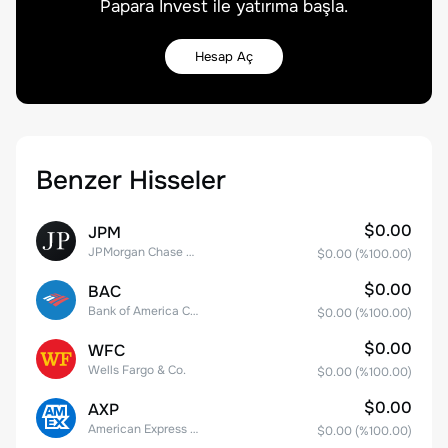
Papara Invest ile yatırıma başla.
Hesap Aç
Benzer Hisseler
$0.00
JPM
JPMorgan Chase & Co.
$0.00
(%
100.00
)
$0.00
BAC
Bank of America Corporation
$0.00
(%
100.00
)
$0.00
WFC
Wells Fargo & Co.
$0.00
(%
100.00
)
$0.00
AXP
American Express Company
$0.00
(%
100.00
)