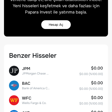
Yeni hisseleri keşfetmek ve daha fazlası için
Papara Invest ile yatırıma başla.
Hesap Aç
Benzer Hisseler
$0.00
JPM
JPMorgan Chase & Co.
$0.00
(%
100.00
)
$0.00
BAC
Bank of America Corporation
$0.00
(%
100.00
)
$0.00
WFC
Wells Fargo & Co.
$0.00
(%
100.00
)