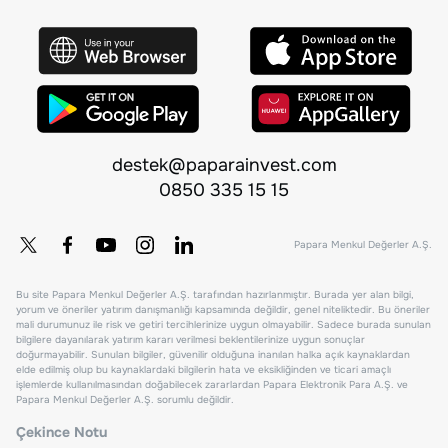
destek@paparainvest.com
0850 335 15 15
Papara Menkul Değerler A.Ş.
Bu site Papara Menkul Değerler A.Ş. tarafından hazırlanmıştır. Burada yer alan bilgi,
yorum ve öneriler yatırım danışmanlığı kapsamında değildir, genel niteliktedir. Bu öneriler
mali durumunuz ile risk ve getiri tercihlerinize uygun olmayabilir. Sadece burada sunulan
bilgilere dayanılarak yatırım kararı verilmesi beklentilerinize uygun sonuçlar
doğurmayabilir. Sunulan bilgiler, güvenilir olduğuna inanılan halka açık kaynaklardan
elde edilmiş olup bu kaynaklardaki bilgilerin hata ve eksikliğinden ve ticari amaçlı
işlemlerde kullanılmasından doğabilecek zararlardan Papara Elektronik Para A.Ş. ve
Papara Menkul Değerler A.Ş. sorumlu değildir.
Çekince Notu