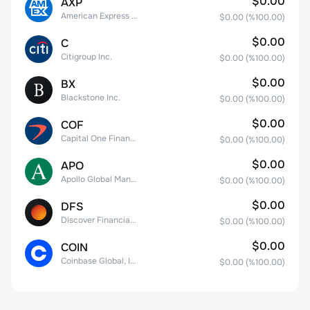
$0.00
AXP
American Express Company
$0.00
(%
100.00
)
$0.00
C
Citigroup Inc.
$0.00
(%
100.00
)
$0.00
BX
Blackstone Inc.
$0.00
(%
100.00
)
$0.00
COF
Capital One Financial
$0.00
(%
100.00
)
$0.00
APO
Apollo Global Management, Inc.
$0.00
(%
100.00
)
$0.00
DFS
Discover Financial Services
$0.00
(%
100.00
)
$0.00
COIN
Coinbase Global, Inc. Class A Common Stock
$0.00
(%
100.00
)