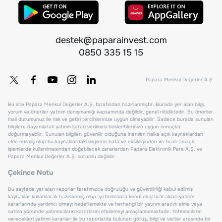
destek@paparainvest.com
0850 335 15 15
Papara Menkul Değerler A.Ş.
Bu site Papara Menkul Değerler A.Ş. tarafından hazırlanmıştır. Burada yer alan bilgi,
yorum ve öneriler yatırım danışmanlığı kapsamında değildir, genel niteliktedir. Bu öneriler
mali durumunuz ile risk ve getiri tercihlerinize uygun olmayabilir. Sadece burada sunulan
bilgilere dayanılarak yatırım kararı verilmesi beklentilerinize uygun sonuçlar
doğurmayabilir. Sunulan bilgiler, güvenilir olduğuna inanılan halka açık kaynaklardan
elde edilmiş olup bu kaynaklardaki bilgilerin hata ve eksikliğinden ve ticari amaçlı
işlemlerde kullanılmasından doğabilecek zararlardan Papara Elektronik Para A.Ş. ve
Papara Menkul Değerler A.Ş. sorumlu değildir.
Çekince Notu
Bu sayfada yer alan raporlar tarafımızca doğruluğu ve güvenilirliği kabul edilmiş
kaynaklar kullanılarak hazırlanmış olup, yatırımcılara kendi oluşturacakları yatırım
kararlarında yardımcı olmayı hedeflemekte ve herhangi bir yatırım aracını alma veya
satma yönünde yatırımcıların kararlarını etkilemeyi amaçlamamaktadır. Yatırımcıların
verecekleri yatırım kararları ile bu raporlarda bulunan görüş, bilgi ve veriler arasında bir