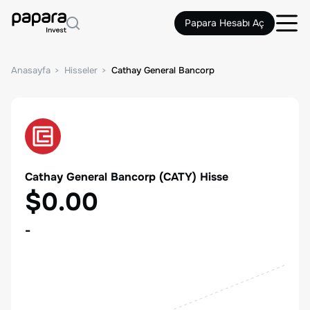
Papara Hesabı Aç
Anasayfa
Hisseler
Cathay General Bancorp
Cathay General Bancorp
(
CATY
) Hisse
$0.00
-