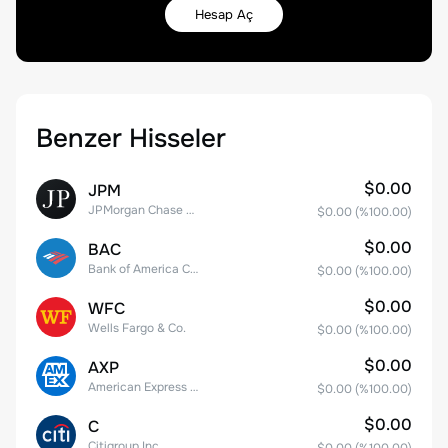
Hesap Aç
Benzer Hisseler
$0.00
JPM
JPMorgan Chase & Co.
$0.00
(%
100.00
)
$0.00
BAC
Bank of America Corporation
$0.00
(%
100.00
)
$0.00
WFC
Wells Fargo & Co.
$0.00
(%
100.00
)
$0.00
AXP
American Express Company
$0.00
(%
100.00
)
$0.00
C
Citigroup Inc.