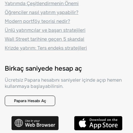
Yatırımda Çeşitlendirmenin Önemi
Öğrenciler nasıl yatırım yapabilir?
Modern portföy teorisi nedir?
Ünlü yatırımcılar ve başarı stratejileri
Wall Street tarihine geçen 5 skandal
Krizde yatırım: Ters endeks stratejileri
Birkaç saniyede hesap aç
Ücretsiz Papara hesabını saniyeler içinde açıp hemen
kullanmaya başlayabilirsin.
Papara Hesabı Aç