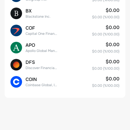
$0.00
(%
100.00
)
$0.00
BX
Blackstone Inc.
$0.00
(%
100.00
)
$0.00
COF
Capital One Financial
$0.00
(%
100.00
)
$0.00
APO
Apollo Global Management, Inc.
$0.00
(%
100.00
)
$0.00
DFS
Discover Financial Services
$0.00
(%
100.00
)
$0.00
COIN
Coinbase Global, Inc. Class A Common Stock
$0.00
(%
100.00
)