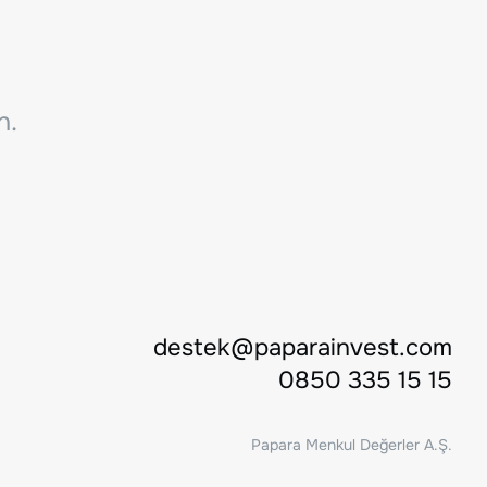
n.
destek@paparainvest.com
0850 335 15 15
Papara Menkul Değerler A.Ş.