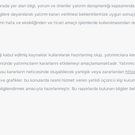
ada yer alan bilgi, yorum ve öneriler yatırım danışmanlığı kapsamında de
ilere dayanılarak yatırım kararı verilmesi beklentilerinize uygun sonuçl
erin hata ve eksikliğinden ve ticari amaçlı işlemlerde kullanılmasında
 kabul edilmiş kaynaklar kullanılarak hazırlanmış olup, yatırımcılara ke
nde yatırımcıların kararlarını etkilemeyi amaçlamamaktadır. Yatırımcıla
nusu kararların neticesinde oluşabilecek yanlışlık veya zararlardan
http
ve grafikler, bu konularda resmi hizmet veren yetkili üçüncü kişi kurum
gilendirmek amacıyla hazırlanmıştır. Bu raporlarda bulunan bilgiler bell