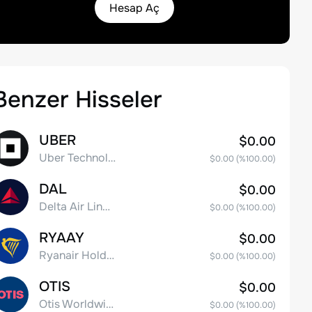
Hesap Aç
Benzer Hisseler
UBER
$0.00
Uber Technologies, Inc.
$0.00
(%
100.00
)
DAL
$0.00
Delta Air Lines, Inc.
$0.00
(%
100.00
)
RYAAY
$0.00
Ryanair Holdings plc American Depositary Shares
$0.00
(%
100.00
)
OTIS
$0.00
Otis Worldwide Corporation
$0.00
(%
100.00
)