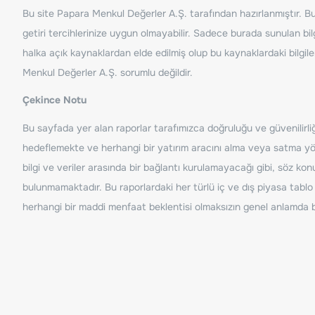
Bu site Papara Menkul Değerler A.Ş. tarafından hazırlanmıştır. Bur
getiri tercihlerinize uygun olmayabilir. Sadece burada sunulan bilg
halka açık kaynaklardan elde edilmiş olup bu kaynaklardaki bilgil
Menkul Değerler A.Ş. sorumlu değildir.
Çekince Notu
Bu sayfada yer alan raporlar tarafımızca doğruluğu ve güvenilirliği
hedeflemekte ve herhangi bir yatırım aracını alma veya satma yönü
bilgi ve veriler arasında bir bağlantı kurulamayacağı gibi, söz ko
bulunmamaktadır. Bu raporlardaki her türlü iç ve dış piyasa tablo 
herhangi bir maddi menfaat beklentisi olmaksızın genel anlamda bil