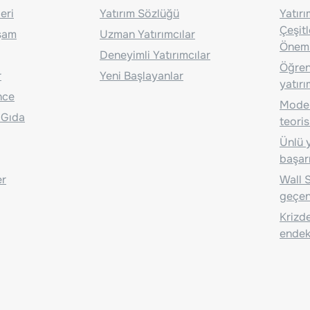
eri
Yatırım Sözlüğü
Yatır
Çeşit
aşam
Uzman Yatırımcılar
Önem
Deneyimli Yatırımcılar
Öğrenc
r
Yeni Başlayanlar
yatırı
nce
Moder
 Gıda
teoris
Ünlü y
başarı
er
Wall S
geçen
Krizde
endeks