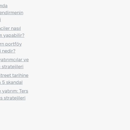
ımda
lendirmenin
i
iler nasıl
m yapabilir?
n portföy
i nedir?
atırımcılar ve
 stratejileri
treet tarihine
 5 skandal
 yatırım: Ters
 stratejileri