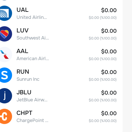
UAL
$0.00
United Airlines Holdings, Inc. Common Stock
$0.00
(%
100.00
)
LUV
$0.00
Southwest Airlines Co.
$0.00
(%
100.00
)
AAL
$0.00
American Airlines Group Inc.
$0.00
(%
100.00
)
RUN
$0.00
Sunrun Inc
$0.00
(%
100.00
)
JBLU
$0.00
JetBlue Airways Corp
$0.00
(%
100.00
)
CHPT
$0.00
ChargePoint Holdings, Inc.
$0.00
(%
100.00
)