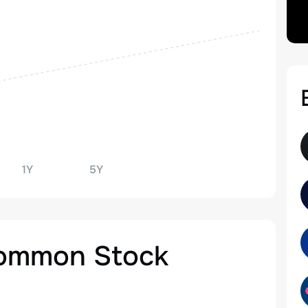
1Y
5Y
Common Stock