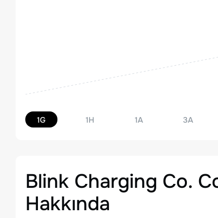
1G
1H
1A
3A
Blink Charging Co. 
Hakkında