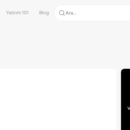
Yatırım 101
Blog
v