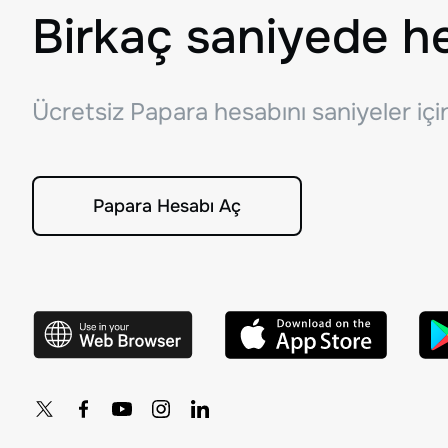
Birkaç saniyede h
Ücretsiz Papara hesabını saniyeler iç
Papara Hesabı Aç