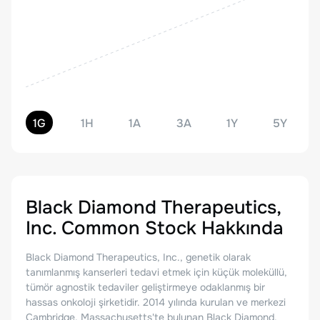
1G
1H
1A
3A
1Y
5Y
Black Diamond Therapeutics,
Inc. Common Stock
Hakkında
Black Diamond Therapeutics, Inc., genetik olarak
tanımlanmış kanserleri tedavi etmek için küçük moleküllü,
tümör agnostik tedaviler geliştirmeye odaklanmış bir
hassas onkoloji şirketidir. 2014 yılında kurulan ve merkezi
Cambridge, Massachusetts'te bulunan Black Diamond,