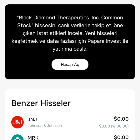
"
Black Diamond Therapeutics, Inc. Common
Stock
" hissesini canlı verilerle takip et, öne
çıkan istatistikleri incele. Yeni hisseleri
keşfetmek ve daha fazlası için Papara Invest ile
yatırıma başla.
Hesap Aç
Benzer Hisseler
$0.00
JNJ
Johnson & Johnson
$0.00
(%
100.00
)
$0.00
MRK