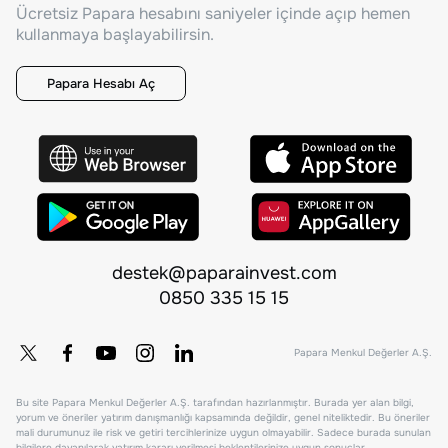
Ücretsiz Papara hesabını saniyeler içinde açıp hemen
kullanmaya başlayabilirsin.
Papara Hesabı Aç
destek@paparainvest.com
0850 335 15 15
Papara Menkul Değerler A.Ş.
Bu site Papara Menkul Değerler A.Ş. tarafından hazırlanmıştır. Burada yer alan bilgi,
yorum ve öneriler yatırım danışmanlığı kapsamında değildir, genel niteliktedir. Bu öneriler
mali durumunuz ile risk ve getiri tercihlerinize uygun olmayabilir. Sadece burada sunulan
bilgilere dayanılarak yatırım kararı verilmesi beklentilerinize uygun sonuçlar