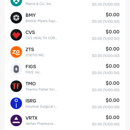
Merck & Co., Inc.
$0.00
(%
100.00
)
$0.00
BMY
Bristol-Myers Squibb Co.
$0.00
(%
100.00
)
$0.00
CVS
CVS HEALTH CORPORATION
$0.00
(%
100.00
)
$0.00
ZTS
ZOETIS INC.
$0.00
(%
100.00
)
$0.00
FIGS
FIGS, Inc.
$0.00
(%
100.00
)
$0.00
TMO
Thermo Fisher Scientific, Inc.
$0.00
(%
100.00
)
$0.00
ISRG
Intuitive Surgical Inc.
$0.00
(%
100.00
)
$0.00
VRTX
Vertex Pharmaceuticals Inc
$0.00
(%
100.00
)