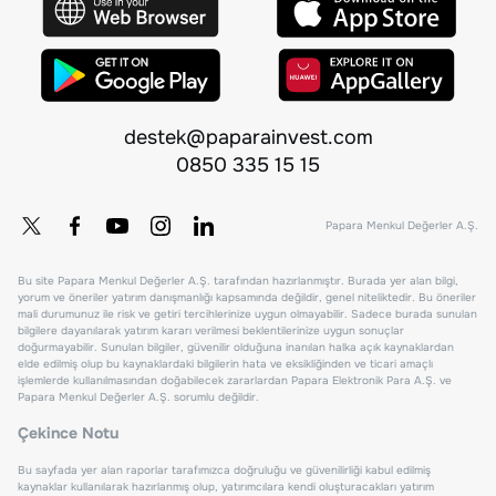
destek@paparainvest.com
0850 335 15 15
Papara Menkul Değerler A.Ş.
Bu site Papara Menkul Değerler A.Ş. tarafından hazırlanmıştır. Burada yer alan bilgi,
yorum ve öneriler yatırım danışmanlığı kapsamında değildir, genel niteliktedir. Bu öneriler
mali durumunuz ile risk ve getiri tercihlerinize uygun olmayabilir. Sadece burada sunulan
bilgilere dayanılarak yatırım kararı verilmesi beklentilerinize uygun sonuçlar
doğurmayabilir. Sunulan bilgiler, güvenilir olduğuna inanılan halka açık kaynaklardan
elde edilmiş olup bu kaynaklardaki bilgilerin hata ve eksikliğinden ve ticari amaçlı
işlemlerde kullanılmasından doğabilecek zararlardan Papara Elektronik Para A.Ş. ve
Papara Menkul Değerler A.Ş. sorumlu değildir.
Çekince Notu
Bu sayfada yer alan raporlar tarafımızca doğruluğu ve güvenilirliği kabul edilmiş
kaynaklar kullanılarak hazırlanmış olup, yatırımcılara kendi oluşturacakları yatırım