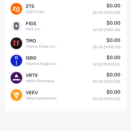
$0.00
ZTS
ZOETIS INC.
$0.00
(%
100.00
)
$0.00
FIGS
FIGS, Inc.
$0.00
(%
100.00
)
$0.00
TMO
Thermo Fisher Scientific, Inc.
$0.00
(%
100.00
)
$0.00
ISRG
Intuitive Surgical Inc.
$0.00
(%
100.00
)
$0.00
VRTX
Vertex Pharmaceuticals Inc
$0.00
(%
100.00
)
$0.00
VEEV
Veeva Systems Inc.
$0.00
(%
100.00
)