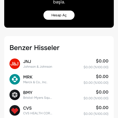
başla.
Hesap Aç
Benzer Hisseler
$0.00
JNJ
Johnson & Johnson
$0.00
(%
100.00
)
$0.00
MRK
Merck & Co., Inc.
$0.00
(%
100.00
)
$0.00
BMY
Bristol-Myers Squibb Co.
$0.00
(%
100.00
)
$0.00
CVS
CVS HEALTH CORPORATION
$0.00
(%
100.00
)