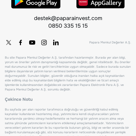
destek@paparainvest.com
0850 335 15 15
Papara Menkul Değerler A.Ş.
Bu site Papara Menkul Değerler A.Ş. tarafından hazırlanmıştır. Burada yer alan bilgi,
yorum ve öneriler yatırım danışmanlığı kapsamında değildir, genel niteliktedir. Bu öneriler
mali durumunuz ile risk ve getiri tercihlerinize uygun olmayabilir. Sadece burada sunulan
bilgilere dayanılarak yatırım kararı verilmesi beklentilerinize uygun sonuçlar
doğurmayabilir. Sunulan bilgiler, güvenilir olduğuna inanılan halka açık kaynaklardan
elde edilmiş olup bu kaynaklardaki bilgilerin hata ve eksikliğinden ve ticari amaçlı
işlemlerde kullanılmasından doğabilecek zararlardan Papara Elektronik Para A.Ş. ve
Papara Menkul Değerler A.Ş. sorumlu değildir.
Çekince Notu
Bu sayfada yer alan raporlar tarafımızca doğruluğu ve güvenilirliği kabul edilmiş
kaynaklar kullanılarak hazırlanmış olup, yatırımcılara kendi oluşturacakları yatırım
kararlarında yardımcı olmayı hedeflemekte ve herhangi bir yatırım aracını alma veya
satma yönünde yatırımcıların kararlarını etkilemeyi amaçlamamaktadır. Yatırımcıların
verecekleri yatırım kararları ile bu raporlarda bulunan görüş, bilgi ve veriler arasında bir
bağlantı kurulamayacağı gibi, söz konusu kararların neticesinde oluşabilecek yanlışlık