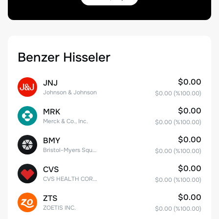
Benzer Hisseler
$0.00
JNJ
Johnson & Johnson
$0.00
(%
100.00
)
$0.00
MRK
Merck & Co., Inc.
$0.00
(%
100.00
)
$0.00
BMY
Bristol-Myers Squibb Co.
$0.00
(%
100.00
)
$0.00
CVS
CVS HEALTH CORPORATION
$0.00
(%
100.00
)
$0.00
ZTS
ZOETIS INC.
$0.00
(%
100.00
)