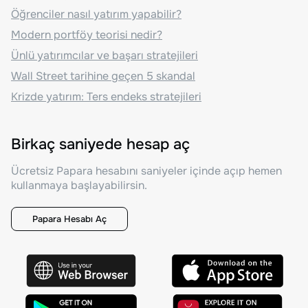
Öğrenciler nasıl yatırım yapabilir?
Modern portföy teorisi nedir?
Ünlü yatırımcılar ve başarı stratejileri
Wall Street tarihine geçen 5 skandal
Krizde yatırım: Ters endeks stratejileri
Birkaç saniyede hesap aç
Ücretsiz Papara hesabını saniyeler içinde açıp hemen
kullanmaya başlayabilirsin.
Papara Hesabı Aç