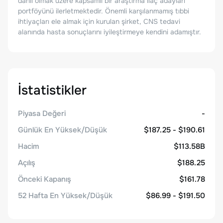
dahil olmak üzere kapsamlı bir araştırma ilaç adayları
portföyünü ilerletmektedir. Önemli karşılanmamış tıbbi
ihtiyaçları ele almak için kurulan şirket, CNS tedavi
alanında hasta sonuçlarını iyileştirmeye kendini adamıştır.
İstatistikler
Piyasa Değeri
-
Günlük En Yüksek/Düşük
$187.25 - $190.61
Hacim
$113.58B
Açılış
$188.25
Önceki Kapanış
$161.78
52 Hafta En Yüksek/Düşük
$86.99 - $191.50