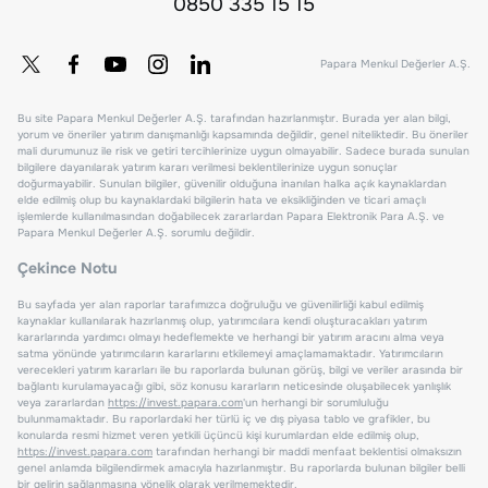
0850 335 15 15
Papara Menkul Değerler A.Ş.
Bu site Papara Menkul Değerler A.Ş. tarafından hazırlanmıştır. Burada yer alan bilgi,
yorum ve öneriler yatırım danışmanlığı kapsamında değildir, genel niteliktedir. Bu öneriler
mali durumunuz ile risk ve getiri tercihlerinize uygun olmayabilir. Sadece burada sunulan
bilgilere dayanılarak yatırım kararı verilmesi beklentilerinize uygun sonuçlar
doğurmayabilir. Sunulan bilgiler, güvenilir olduğuna inanılan halka açık kaynaklardan
elde edilmiş olup bu kaynaklardaki bilgilerin hata ve eksikliğinden ve ticari amaçlı
işlemlerde kullanılmasından doğabilecek zararlardan Papara Elektronik Para A.Ş. ve
Papara Menkul Değerler A.Ş. sorumlu değildir.
Çekince Notu
Bu sayfada yer alan raporlar tarafımızca doğruluğu ve güvenilirliği kabul edilmiş
kaynaklar kullanılarak hazırlanmış olup, yatırımcılara kendi oluşturacakları yatırım
kararlarında yardımcı olmayı hedeflemekte ve herhangi bir yatırım aracını alma veya
satma yönünde yatırımcıların kararlarını etkilemeyi amaçlamamaktadır. Yatırımcıların
verecekleri yatırım kararları ile bu raporlarda bulunan görüş, bilgi ve veriler arasında bir
bağlantı kurulamayacağı gibi, söz konusu kararların neticesinde oluşabilecek yanlışlık
veya zararlardan
https://invest.papara.com
'un herhangi bir sorumluluğu
bulunmamaktadır. Bu raporlardaki her türlü iç ve dış piyasa tablo ve grafikler, bu
konularda resmi hizmet veren yetkili üçüncü kişi kurumlardan elde edilmiş olup,
https://invest.papara.com
tarafından herhangi bir maddi menfaat beklentisi olmaksızın
genel anlamda bilgilendirmek amacıyla hazırlanmıştır. Bu raporlarda bulunan bilgiler belli
bir gelirin sağlanmasına yönelik olarak verilmemektedir.