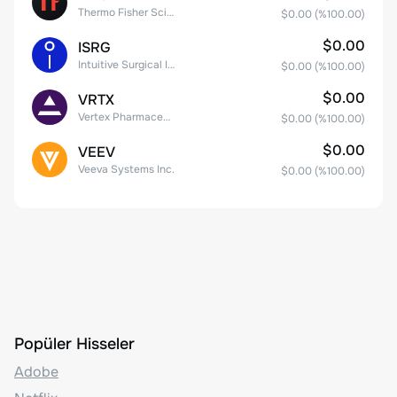
Thermo Fisher Scientific, Inc.
$0.00
(%
100.00
)
$0.00
ISRG
Intuitive Surgical Inc.
$0.00
(%
100.00
)
$0.00
VRTX
Vertex Pharmaceuticals Inc
$0.00
(%
100.00
)
$0.00
VEEV
Veeva Systems Inc.
$0.00
(%
100.00
)
Popüler Hisseler
Adobe