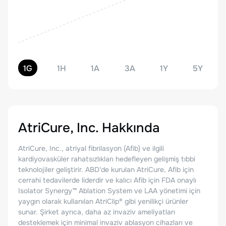
1G
1H
1A
3A
1Y
5Y
AtriCure, Inc.
Hakkında
AtriCure, Inc., atriyal fibrilasyon (Afib) ve ilgili
kardiyovasküler rahatsızlıkları hedefleyen gelişmiş tıbbi
teknolojiler geliştirir. ABD'de kurulan AtriCure, Afib için
cerrahi tedavilerde liderdir ve kalıcı Afib için FDA onaylı
Isolator Synergy™ Ablation System ve LAA yönetimi için
yaygın olarak kullanılan AtriClip® gibi yenilikçi ürünler
sunar. Şirket ayrıca, daha az invaziv ameliyatları
desteklemek için minimal invaziv ablasyon cihazları ve