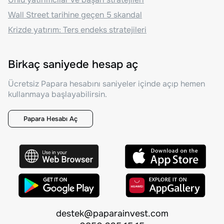
Wall Street tarihine geçen 5 skandal
Krizde yatırım: Ters endeks stratejileri
Birkaç saniyede hesap aç
Ücretsiz Papara hesabını saniyeler içinde açıp hemen
kullanmaya başlayabilirsin.
Papara Hesabı Aç
destek@paparainvest.com