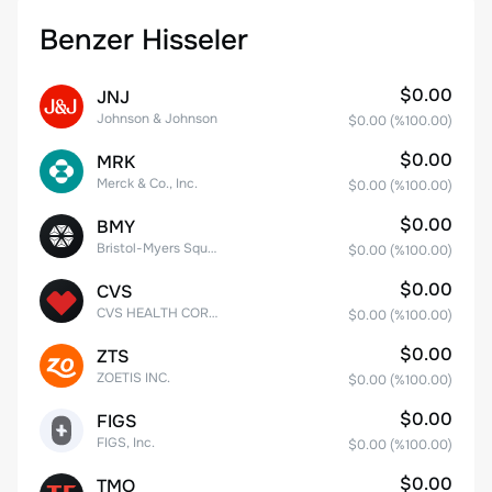
Benzer Hisseler
$0.00
JNJ
Johnson & Johnson
$0.00
(%
100.00
)
$0.00
MRK
Merck & Co., Inc.
$0.00
(%
100.00
)
$0.00
BMY
Bristol-Myers Squibb Co.
$0.00
(%
100.00
)
$0.00
CVS
CVS HEALTH CORPORATION
$0.00
(%
100.00
)
$0.00
ZTS
ZOETIS INC.
$0.00
(%
100.00
)
$0.00
FIGS
FIGS, Inc.
$0.00
(%
100.00
)
$0.00
TMO