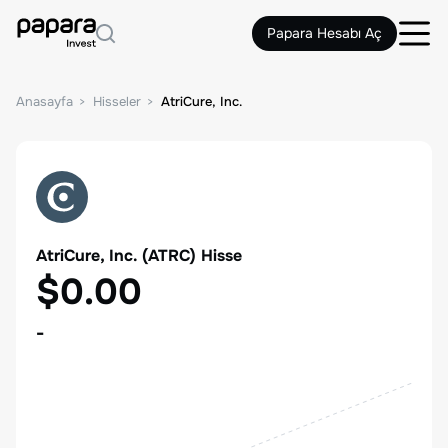
Papara Hesabı Aç
Anasayfa
Hisseler
AtriCure, Inc.
AtriCure, Inc.
(
ATRC
) Hisse
$0.00
-