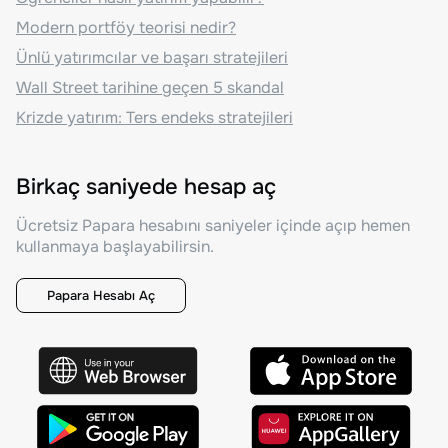
Modern portföy teorisi nedir?
Ünlü yatırımcılar ve başarı stratejileri
Wall Street tarihine geçen 5 skandal
Krizde yatırım: Ters endeks stratejileri
Birkaç saniyede hesap aç
Ücretsiz Papara hesabını saniyeler içinde açıp hemen
kullanmaya başlayabilirsin.
Papara Hesabı Aç