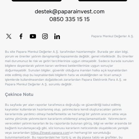
destek@paparainvest.com
0850 335 15 15
Papara Menkul Değerler A.Ş.
Bu site Papara Menkul Değerler A.Ş. tarafından hazırlanmıştır. Burada yer alan bilgi,
yorum ve öneriler yatırım danışmanlığı kapsamında değildir, genel niteliktedir. Bu öneriler
mali durumunuz ile risk ve getiri tercihlerinize uygun olmayabilir. Sadece burada sunulan
bilgilere dayanılarak yatırım kararı verilmesi beklentilerinize uygun sonuçlar
doğurmayabilir. Sunulan bilgiler, güvenilir olduğuna inanılan halka açık kaynaklardan
elde edilmiş olup bu kaynaklardaki bilgilerin hata ve eksikliğinden ve ticari amaçlı
işlemlerde kullanılmasından doğabilecek zararlardan Papara Elektronik Para A.Ş. ve
Papara Menkul Değerler A.Ş. sorumlu değildir.
Çekince Notu
Bu sayfada yer alan raporlar tarafımızca doğruluğu ve güvenilirliği kabul edilmiş
kaynaklar kullanılarak hazırlanmış olup, yatırımcılara kendi oluşturacakları yatırım
kararlarında yardımcı olmayı hedeflemekte ve herhangi bir yatırım aracını alma veya
satma yönünde yatırımcıların kararlarını etkilemeyi amaçlamamaktadır. Yatırımcıların
verecekleri yatırım kararları ile bu raporlarda bulunan görüş, bilgi ve veriler arasında bir
bağlantı kurulamayacağı gibi, söz konusu kararların neticesinde oluşabilecek yanlışlık
veya zararlardan
https://invest.papara.com
'un herhangi bir sorumluluğu
bulunmamaktadır. Bu raporlardaki her türlü iç ve dış piyasa tablo ve grafikler, bu