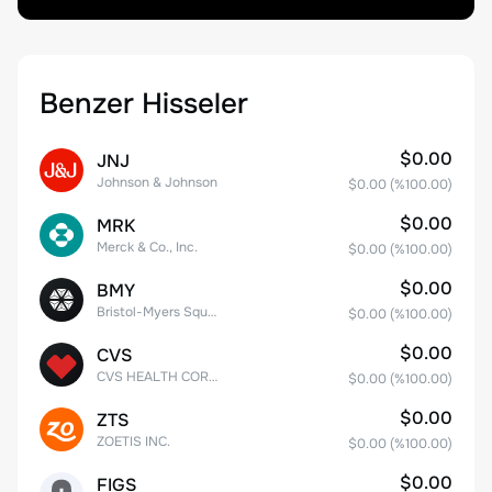
Benzer Hisseler
$0.00
JNJ
Johnson & Johnson
$0.00
(%
100.00
)
$0.00
MRK
Merck & Co., Inc.
$0.00
(%
100.00
)
$0.00
BMY
Bristol-Myers Squibb Co.
$0.00
(%
100.00
)
$0.00
CVS
CVS HEALTH CORPORATION
$0.00
(%
100.00
)
$0.00
ZTS
ZOETIS INC.
$0.00
(%
100.00
)
$0.00
FIGS