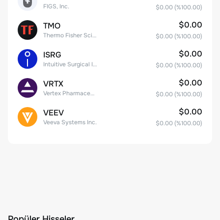
FIGS, Inc.
$0.00
(%
100.00
)
$0.00
TMO
Thermo Fisher Scientific, Inc.
$0.00
(%
100.00
)
$0.00
ISRG
Intuitive Surgical Inc.
$0.00
(%
100.00
)
$0.00
VRTX
Vertex Pharmaceuticals Inc
$0.00
(%
100.00
)
$0.00
VEEV
Veeva Systems Inc.
$0.00
(%
100.00
)
Popüler Hisseler