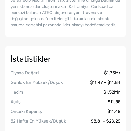
ve SafeOp Neural InformatiX Sistemi ile omurga bakımında
yeni standartlar oluşturmaktır. Kaliforniya, Carlsbad’da
merkezi bulunan ATEC, dejenerasyon, travma ve
doğuştan gelen deformiteler gibi durumları ele alarak
omurga cerrahisi pazarında lider olmayı hedeflemektedir.
İstatistikler
Piyasa Değeri
$1.76Mr
Günlük En Yüksek/Düşük
$11.47 - $11.84
Hacim
$1.52Mn
Açılış
$11.56
Önceki Kapanış
$11.49
52 Hafta En Yüksek/Düşük
$8.81 - $23.29