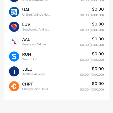
$0.00
(%
100.00
)
$0.00
UAL
United Airlines Holdings, Inc. Common Stock
$0.00
(%
100.00
)
$0.00
LUV
Southwest Airlines Co.
$0.00
(%
100.00
)
$0.00
AAL
American Airlines Group Inc.
$0.00
(%
100.00
)
$0.00
RUN
Sunrun Inc
$0.00
(%
100.00
)
$0.00
JBLU
JetBlue Airways Corp
$0.00
(%
100.00
)
$0.00
CHPT
ChargePoint Holdings, Inc.
$0.00
(%
100.00
)