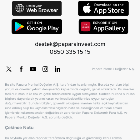
destek@paparainvest.com
0850 335 15 15
Papara Menkul Değerler A.Ş.
Bu site Papara Menkul Değerler A.Ş. tarafından hazırlanmıştır. Burada yer alan bilgi,
yorum ve öneriler yatırım danışmanlığı kapsamında değildir, genel niteliktedir. Bu öneriler
mali durumunuz ile risk ve getiri tercihlerinize uygun olmayabilir. Sadece burada sunulan
bilgilere dayanılarak yatırım kararı verilmesi beklentilerinize uygun sonuçlar
doğurmayabilir. Sunulan bilgiler, güvenilir olduğuna inanılan halka açık kaynaklardan
elde edilmiş olup bu kaynaklardaki bilgilerin hata ve eksikliğinden ve ticari amaçlı
işlemlerde kullanılmasından doğabilecek zararlardan Papara Elektronik Para A.Ş. ve
Papara Menkul Değerler A.Ş. sorumlu değildir.
Çekince Notu
Bu sayfada yer alan raporlar tarafımızca doğruluğu ve güvenilirliği kabul edilmiş