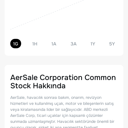
1G
1H
1A
3A
1Y
5Y
AerSale Corporation Common
Stock
Hakkında
AerSale, havacılık sonrası bakım, onarım, revizyon
hizmetleri ve kullanılmış uçak, motor ve bileşenlerin satış
veya kiralamasında lider bir sağlayıcıdır. ABD merkezli
AerSale Corp, ticari uçaklar için kapsamlı çözümler
sunmada uzmanlaşmıştır. Havacılık sektöründe önemli bir
oyuncu olarak, şirket iki ana segmentte faaliyet