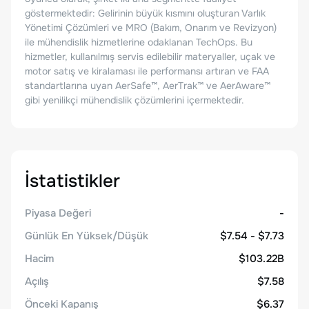
göstermektedir: Gelirinin büyük kısmını oluşturan Varlık
Yönetimi Çözümleri ve MRO (Bakım, Onarım ve Revizyon)
ile mühendislik hizmetlerine odaklanan TechOps. Bu
hizmetler, kullanılmış servis edilebilir materyaller, uçak ve
motor satış ve kiralaması ile performansı artıran ve FAA
standartlarına uyan AerSafe™, AerTrak™ ve AerAware™
gibi yenilikçi mühendislik çözümlerini içermektedir.
İstatistikler
Piyasa Değeri
-
Günlük En Yüksek/Düşük
$7.54 - $7.73
Hacim
$103.22B
Açılış
$7.58
Önceki Kapanış
$6.37