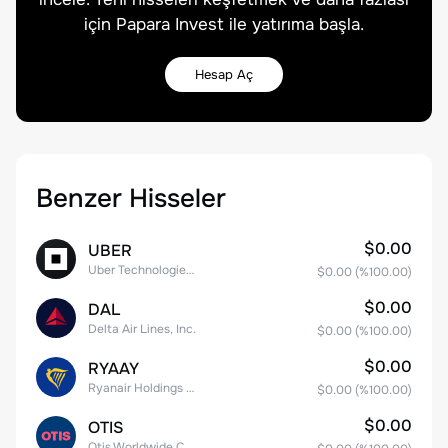
için Papara Invest ile yatırıma başla.
Hesap Aç
Benzer Hisseler
$0.00
UBER
Uber Technologies, Inc.
$0.00
(%
100.00
)
$0.00
DAL
Delta Air Lines, Inc.
$0.00
(%
100.00
)
$0.00
RYAAY
Ryanair Holdings plc American Depositary Shares
$0.00
(%
100.00
)
$0.00
OTIS
Otis Worldwide Corporation