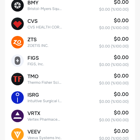
$0.00
BMY
Bristol-Myers Squibb Co.
$0.00
(%
100.00
)
$0.00
CVS
CVS HEALTH CORPORATION
$0.00
(%
100.00
)
$0.00
ZTS
ZOETIS INC.
$0.00
(%
100.00
)
$0.00
FIGS
FIGS, Inc.
$0.00
(%
100.00
)
$0.00
TMO
Thermo Fisher Scientific, Inc.
$0.00
(%
100.00
)
$0.00
ISRG
Intuitive Surgical Inc.
$0.00
(%
100.00
)
$0.00
VRTX
Vertex Pharmaceuticals Inc
$0.00
(%
100.00
)
$0.00
VEEV
Veeva Systems Inc.
$0.00
(%
100.00
)