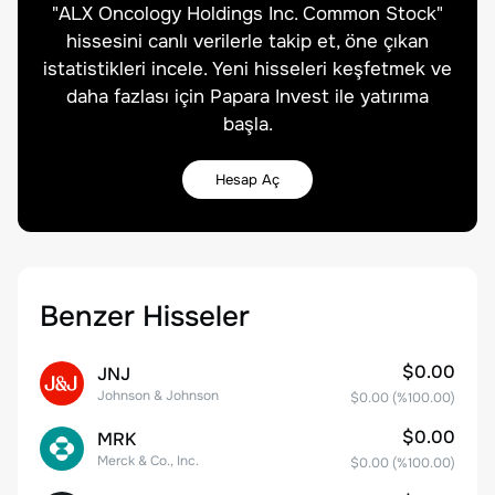
"
ALX Oncology Holdings Inc. Common Stock
"
hissesini canlı verilerle takip et, öne çıkan
istatistikleri incele. Yeni hisseleri keşfetmek ve
daha fazlası için Papara Invest ile yatırıma
başla.
Hesap Aç
Benzer Hisseler
$0.00
JNJ
Johnson & Johnson
$0.00
(%
100.00
)
$0.00
MRK
Merck & Co., Inc.
$0.00
(%
100.00
)