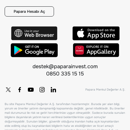
Papara Hesabı Aç
destek@paparainvest.com
0850 335 15 15
Papara Menkul Değerler A.Ş.
Bu site Papara Menkul Değerler A.Ş. tarafından hazırlanmıştır. Burada yer alan bilgi,
yorum ve öneriler yatırım danışmanlığı kapsamında değildir, genel niteliktedir. Bu öneriler
mali durumunuz ile risk ve getiri tercihlerinize uygun olmayabilir. Sadece burada sunulan
bilgilere dayanılarak yatırım kararı verilmesi beklentilerinize uygun sonuçlar
doğurmayabilir. Sunulan bilgiler, güvenilir olduğuna inanılan halka açık kaynaklardan
elde edilmiş olup bu kaynaklardaki bilgilerin hata ve eksikliğinden ve ticari amaçlı