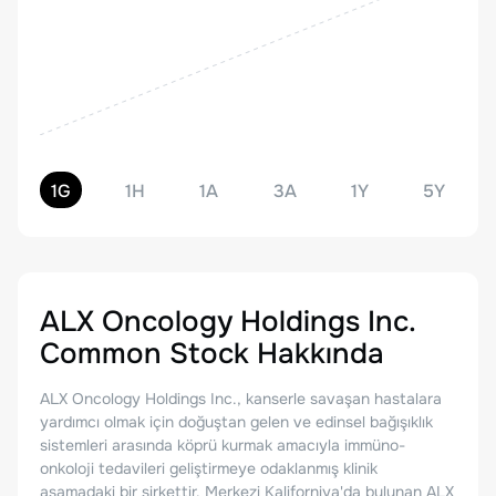
1G
1H
1A
3A
1Y
5Y
ALX Oncology Holdings Inc.
Common Stock
Hakkında
ALX Oncology Holdings Inc., kanserle savaşan hastalara
yardımcı olmak için doğuştan gelen ve edinsel bağışıklık
sistemleri arasında köprü kurmak amacıyla immüno-
onkoloji tedavileri geliştirmeye odaklanmış klinik
aşamadaki bir şirkettir. Merkezi Kaliforniya'da bulunan ALX