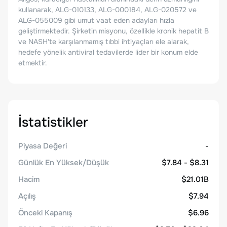
kullanarak, ALG-010133, ALG-000184, ALG-020572 ve
ALG-055009 gibi umut vaat eden adayları hızla
geliştirmektedir. Şirketin misyonu, özellikle kronik hepatit B
ve NASH'te karşılanmamış tıbbi ihtiyaçları ele alarak,
hedefe yönelik antiviral tedavilerde lider bir konum elde
etmektir.
İstatistikler
Piyasa Değeri
-
Günlük En Yüksek/Düşük
$7.84 - $8.31
Hacim
$21.01B
Açılış
$7.94
Önceki Kapanış
$6.96