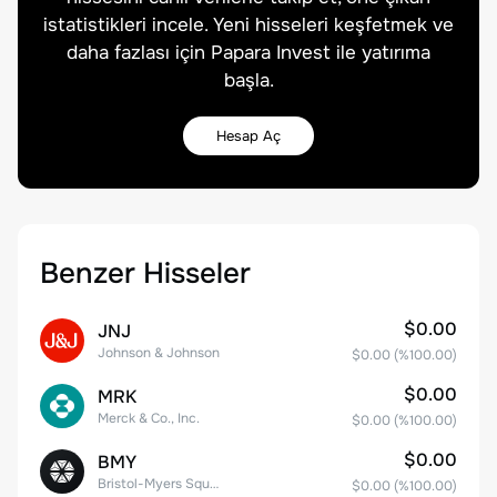
istatistikleri incele. Yeni hisseleri keşfetmek ve
daha fazlası için Papara Invest ile yatırıma
başla.
Hesap Aç
Benzer Hisseler
$0.00
JNJ
Johnson & Johnson
$0.00
(%
100.00
)
$0.00
MRK
Merck & Co., Inc.
$0.00
(%
100.00
)
$0.00
BMY
Bristol-Myers Squibb Co.
$0.00
(%
100.00
)