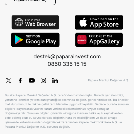
destek@paparainvest.com
0850 335 15 15
Papara Menkul Değerler A.Ş.
Bu site Papara Menkul Değerler A.Ş. tarafından hazırlanmıştır. Burada yer alan bilgi,
yorum ve öneriler yatırım danışmanlığı kapsamında değildir, genel niteliktedir. Bu öneriler
mali durumunuz ile risk ve getiri tercihlerinize uygun olmayabilir. Sadece burada sunulan
bilgilere dayanılarak yatırım kararı verilmesi beklentilerinize uygun sonuçlar
doğurmayabilir. Sunulan bilgiler, güvenilir olduğuna inanılan halka açık kaynaklardan
elde edilmiş olup bu kaynaklardaki bilgilerin hata ve eksikliğinden ve ticari amaçlı
işlemlerde kullanılmasından doğabilecek zararlardan Papara Elektronik Para A.Ş. ve
Papara Menkul Değerler A.Ş. sorumlu değildir.