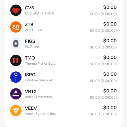
$0.00
CVS
CVS HEALTH CORPORATION
$0.00
(%
100.00
)
$0.00
ZTS
ZOETIS INC.
$0.00
(%
100.00
)
$0.00
FIGS
FIGS, Inc.
$0.00
(%
100.00
)
$0.00
TMO
Thermo Fisher Scientific, Inc.
$0.00
(%
100.00
)
$0.00
ISRG
Intuitive Surgical Inc.
$0.00
(%
100.00
)
$0.00
VRTX
Vertex Pharmaceuticals Inc
$0.00
(%
100.00
)
$0.00
VEEV
Veeva Systems Inc.
$0.00
(%
100.00
)