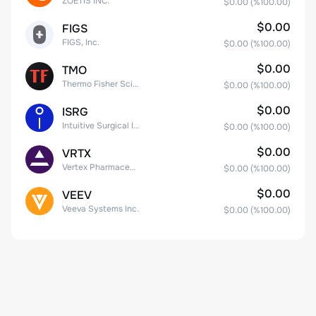
ZOETIS INC.
$0.00
(%
100.00
)
$0.00
FIGS
FIGS, Inc.
$0.00
(%
100.00
)
$0.00
TMO
Thermo Fisher Scientific, Inc.
$0.00
(%
100.00
)
$0.00
ISRG
Intuitive Surgical Inc.
$0.00
(%
100.00
)
$0.00
VRTX
Vertex Pharmaceuticals Inc
$0.00
(%
100.00
)
$0.00
VEEV
Veeva Systems Inc.
$0.00
(%
100.00
)