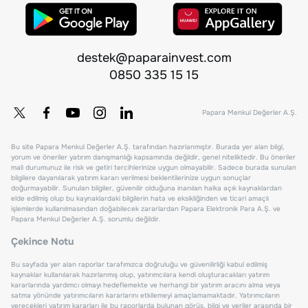
destek@paparainvest.com
0850 335 15 15
Papara Menkul Değerler A.Ş.
Bu site Papara Menkul Değerler A.Ş. tarafından hazırlanmıştır. Burada yer alan bilgi,
yorum ve öneriler yatırım danışmanlığı kapsamında değildir, genel niteliktedir. Bu öneriler
mali durumunuz ile risk ve getiri tercihlerinize uygun olmayabilir. Sadece burada sunulan
bilgilere dayanılarak yatırım kararı verilmesi beklentilerinize uygun sonuçlar
doğurmayabilir. Sunulan bilgiler, güvenilir olduğuna inanılan halka açık kaynaklardan
elde edilmiş olup bu kaynaklardaki bilgilerin hata ve eksikliğinden ve ticari amaçlı
işlemlerde kullanılmasından doğabilecek zararlardan Papara Elektronik Para A.Ş. ve
Papara Menkul Değerler A.Ş. sorumlu değildir.
Çekince Notu
Bu sayfada yer alan raporlar tarafımızca doğruluğu ve güvenilirliği kabul edilmiş
kaynaklar kullanılarak hazırlanmış olup, yatırımcılara kendi oluşturacakları yatırım
kararlarında yardımcı olmayı hedeflemekte ve herhangi bir yatırım aracını alma veya
satma yönünde yatırımcıların kararlarını etkilemeyi amaçlamamaktadır. Yatırımcıların
verecekleri yatırım kararları ile bu raporlarda bulunan görüş, bilgi ve veriler arasında bir