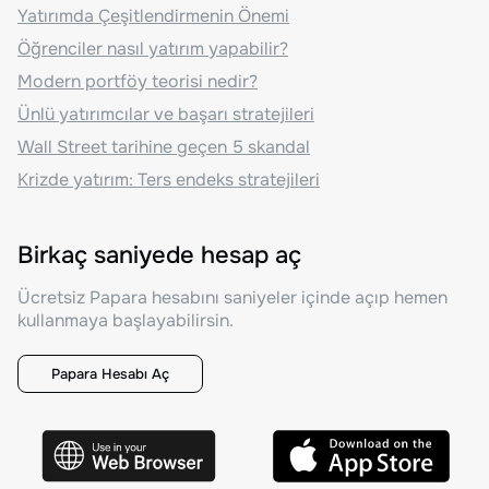
Yatırımda Çeşitlendirmenin Önemi
Öğrenciler nasıl yatırım yapabilir?
Modern portföy teorisi nedir?
Ünlü yatırımcılar ve başarı stratejileri
Wall Street tarihine geçen 5 skandal
Krizde yatırım: Ters endeks stratejileri
Birkaç saniyede hesap aç
Ücretsiz Papara hesabını saniyeler içinde açıp hemen
kullanmaya başlayabilirsin.
Papara Hesabı Aç