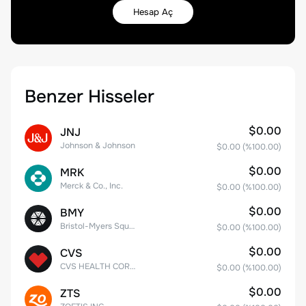
Hesap Aç
Benzer Hisseler
$0.00
JNJ
Johnson & Johnson
$0.00
(%
100.00
)
$0.00
MRK
Merck & Co., Inc.
$0.00
(%
100.00
)
$0.00
BMY
Bristol-Myers Squibb Co.
$0.00
(%
100.00
)
$0.00
CVS
CVS HEALTH CORPORATION
$0.00
(%
100.00
)
$0.00
ZTS