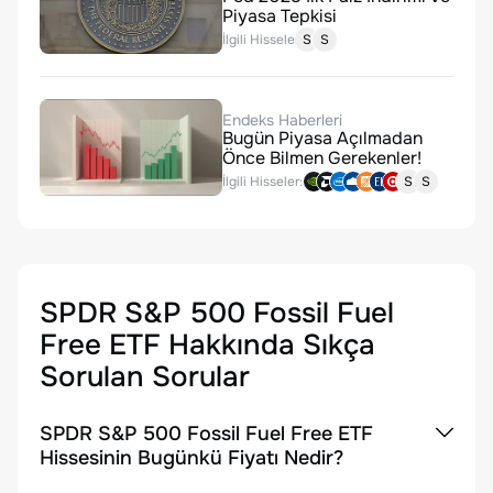
Piyasa Tepkisi
İlgili Hisseler:
S
S
Endeks Haberleri
Bugün Piyasa Açılmadan
Önce Bilmen Gerekenler!
İlgili Hisseler:
S
S
SPDR S&P 500 Fossil Fuel
Free ETF
Hakkında Sıkça
Sorulan Sorular
SPDR S&P 500 Fossil Fuel Free ETF
Hissesinin Bugünkü Fiyatı Nedir?