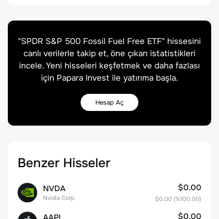
"
SPDR S&P 500 Fossil Fuel Free ETF
" hissesini
canlı verilerle takip et, öne çıkan istatistikleri
incele. Yeni hisseleri keşfetmek ve daha fazlası
için Papara Invest ile yatırıma başla.
Hesap Aç
Benzer Hisseler
$0.00
NVDA
Nvidia Corp
$0.00
(%
100.00
)
$0.00
AAPL