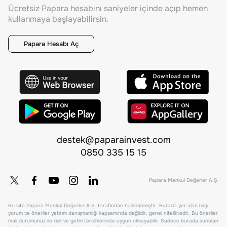
Ücretsiz Papara hesabını saniyeler içinde açıp hemen
kullanmaya başlayabilirsin.
Papara Hesabı Aç
destek@paparainvest.com
0850 335 15 15
Papara Menkul Değerler A.Ş.
Bu site Papara Menkul Değerler A.Ş. tarafından hazırlanmıştır. Burada yer alan bilgi,
yorum ve öneriler yatırım danışmanlığı kapsamında değildir, genel niteliktedir. Bu öneriler
mali durumunuz ile risk ve getiri tercihlerinize uygun olmayabilir. Sadece burada sunulan