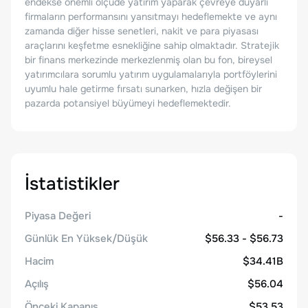
endekse önemli ölçüde yatırım yaparak çevreye duyarlı
firmaların performansını yansıtmayı hedeflemekte ve aynı
zamanda diğer hisse senetleri, nakit ve para piyasası
araçlarını keşfetme esnekliğine sahip olmaktadır. Stratejik
bir finans merkezinde merkezlenmiş olan bu fon, bireysel
yatırımcılara sorumlu yatırım uygulamalarıyla portföylerini
uyumlu hale getirme fırsatı sunarken, hızla değişen bir
pazarda potansiyel büyümeyi hedeflemektedir.
İstatistikler
Piyasa Değeri
-
Günlük En Yüksek/Düşük
$56.33 - $56.73
Hacim
$34.41B
Açılış
$56.04
Önceki Kapanış
$53.53