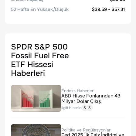
52 Hafta En Yüksek/Düşük
$39.59 - $57.31
SPDR S&P 500
Fossil Fuel Free
ETF Hissesi
Haberleri
Endeks Haberleri
ABD Hisse Fonlarından 43
Milyar Dolar Çıkış
İlgili Hisseler:
S
S
Politika ve Regülasyonlar
Fed 2025 İlk Faiz İndirimi ve