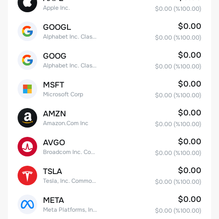
Apple Inc.
$0.00
(%
100.00
)
$0.00
GOOGL
Alphabet Inc. Class A Common Stock
$0.00
(%
100.00
)
$0.00
GOOG
Alphabet Inc. Class C Capital Stock
$0.00
(%
100.00
)
$0.00
MSFT
Microsoft Corp
$0.00
(%
100.00
)
$0.00
AMZN
Amazon.Com Inc
$0.00
(%
100.00
)
$0.00
AVGO
Broadcom Inc. Common Stock
$0.00
(%
100.00
)
$0.00
TSLA
Tesla, Inc. Common Stock
$0.00
(%
100.00
)
$0.00
META
Meta Platforms, Inc. Class A Common Stock
$0.00
(%
100.00
)