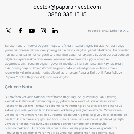
destek@paparainvest.com
0850 335 15 15
Papara Menkul Değerler A.Ş.
Bu site Papara Menkul Değerler A.Ş. tarafından hazırlanmıştır. Burada yer alan bilgi,
yorum ve öneriler yatırım danışmanlığı kapsamında değildir, genel niteliktedir. Bu öneriler
mali durumunuz ile risk ve getiri tercihlerinize uygun olmayabilir. Sadece burada sunulan
bilgilere dayanılarak yatırım kararı verilmesi beklentilerinize uygun sonuçlar
doğurmayabilir. Sunulan bilgiler, güvenilir olduğuna inanılan halka açık kaynaklardan
elde edilmiş olup bu kaynaklardaki bilgilerin hata ve eksikliğinden ve ticari amaçlı
işlemlerde kullanılmasından doğabilecek zararlardan Papara Elektronik Para A.Ş. ve
Papara Menkul Değerler A.Ş. sorumlu değildir.
Çekince Notu
Bu sayfada yer alan raporlar tarafımızca doğruluğu ve güvenilirliği kabul edilmiş
kaynaklar kullanılarak hazırlanmış olup, yatırımcılara kendi oluşturacakları yatırım
kararlarında yardımcı olmayı hedeflemekte ve herhangi bir yatırım aracını alma veya
satma yönünde yatırımcıların kararlarını etkilemeyi amaçlamamaktadır. Yatırımcıların
verecekleri yatırım kararları ile bu raporlarda bulunan görüş, bilgi ve veriler arasında bir
bağlantı kurulamayacağı gibi, söz konusu kararların neticesinde oluşabilecek yanlışlık
veya zararlardan
https://invest.papara.com
'un herhangi bir sorumluluğu
bulunmamaktadır. Bu raporlardaki her türlü iç ve dış piyasa tablo ve grafikler, bu
konularda resmi hizmet veren yetkili üçüncü kişi kurumlardan elde edilmiş olup,