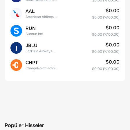
$0.00
(%
100.00
)
$0.00
AAL
American Airlines Group Inc.
$0.00
(%
100.00
)
$0.00
RUN
Sunrun Inc
$0.00
(%
100.00
)
$0.00
JBLU
JetBlue Airways Corp
$0.00
(%
100.00
)
$0.00
CHPT
ChargePoint Holdings, Inc.
$0.00
(%
100.00
)
Popüler Hisseler