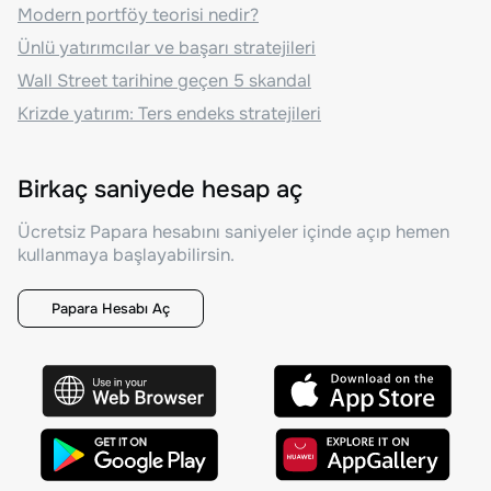
Modern portföy teorisi nedir?
Ünlü yatırımcılar ve başarı stratejileri
Wall Street tarihine geçen 5 skandal
Krizde yatırım: Ters endeks stratejileri
Birkaç saniyede hesap aç
Ücretsiz Papara hesabını saniyeler içinde açıp hemen
kullanmaya başlayabilirsin.
Papara Hesabı Aç