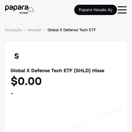
Papara Hesabı Aç
Anasayfa
Hisseler
Global X Defense Tech ETF
S
Global X Defense Tech ETF
(
SHLD
) Hisse
$0.00
-