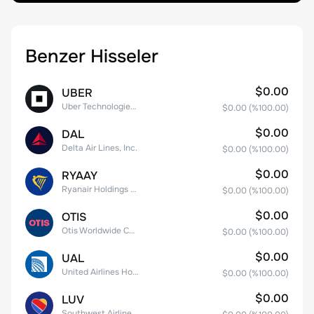
Benzer Hisseler
$0.00
UBER
Uber Technologies, Inc.
$0.00
(%
100.00
)
$0.00
DAL
Delta Air Lines, Inc.
$0.00
(%
100.00
)
$0.00
RYAAY
Ryanair Holdings plc American Depositary Shares
$0.00
(%
100.00
)
$0.00
OTIS
Otis Worldwide Corporation
$0.00
(%
100.00
)
$0.00
UAL
United Airlines Holdings, Inc. Common Stock
$0.00
(%
100.00
)
$0.00
LUV
Southwest Airlines Co.