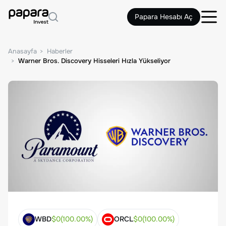
Papara Hesabı Aç
Anasayfa
Haberler
Warner Bros. Discovery Hisseleri Hızla Yükseliyor
WBD
$
0
(
100.00
%)
ORCL
$
0
(
100.00
%)