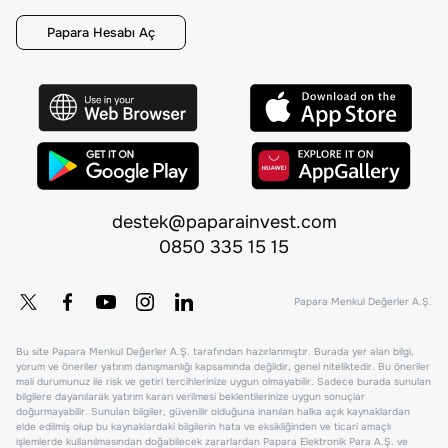
Papara Hesabı Aç
destek@paparainvest.com
0850 335 15 15
Papara Menkul Değerler A.Ş.
Bu site Papara Menkul Değerler A.Ş. tarafından hazırlanmıştır. Burada yer alan bilgi,
yorum ve öneriler yatırım danışmanlığı kapsamında değildir, genel niteliktedir. Bu öneriler
mali durumunuz ile risk ve getiri tercihlerinize uygun olmayabilir. Sadece burada sunulan
bilgilere dayanılarak yatırım kararı verilmesi beklentilerinize uygun sonuçlar
doğurmayabilir. Sunulan bilgiler, güvenilir olduğuna inanılan halka açık kaynaklardan
elde edilmiş olup bu kaynaklardaki bilgilerin hata ve eksikliğinden ve ticari amaçlı
işlemlerde kullanılmasından doğabilecek zararlardan Papara Elektronik Para A.Ş. ve