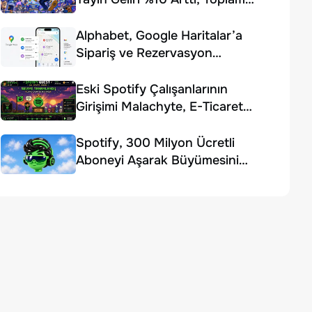
Gelir Beklentiyi Karşılayamadı
Alphabet, Google Haritalar’a
Sipariş ve Rezervasyon
Özellikleri Ekledi
Eski Spotify Çalışanlarının
Girişimi Malachyte, E-Ticaret
Yapay Zekâsı İçin 10 Milyon
Dolar Yatırım Aldı
Spotify, 300 Milyon Ücretli
Aboneyi Aşarak Büyümesini
Sürdürdü