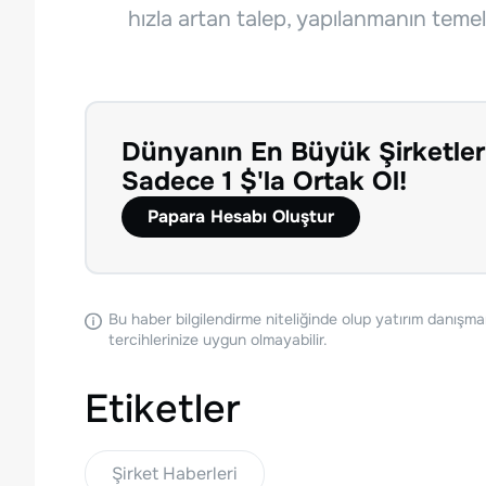
hızla artan talep, yapılanmanın temel
Dünyanın En Büyük Şirketler
Sadece 1 $'la Ortak Ol!
Papara Hesabı Oluştur
Bu haber bilgilendirme niteliğinde olup yatırım danışma
tercihlerinize uygun olmayabilir.
Etiketler
Şirket Haberleri