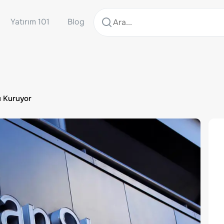
Yatırım 101
Blog
u Kuruyor