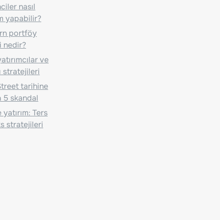
iler nasıl
m yapabilir?
n portföy
i nedir?
atırımcılar ve
 stratejileri
treet tarihine
 5 skandal
 yatırım: Ters
 stratejileri