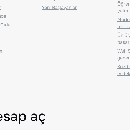
Öğrenc
r
Yeni Başlayanlar
yatırı
nce
Moder
 Gıda
teoris
Ünlü y
başarı
er
Wall S
geçen
Krizde
endeks
esap aç