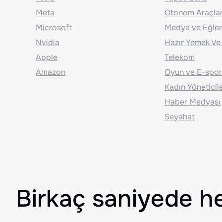
Meta
Otonom Araçla
Microsoft
Medya ve Eğle
Nvidia
Hazır Yemek Ve
Apple
Telekom
Amazon
Oyun ve E-spor
Kadın Yöneticil
Haber Medyası
Seyahat
Birkaç saniyede h