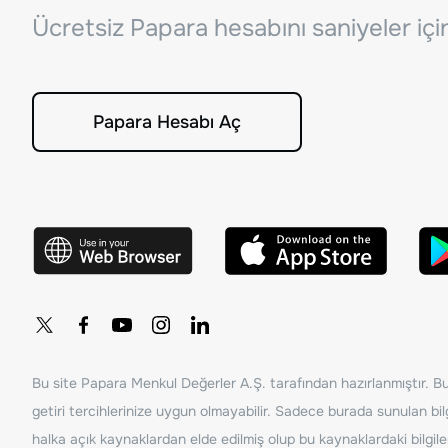
Ücretsiz Papara hesabını saniyeler iç
Papara Hesabı Aç
Bu site Papara Menkul Değerler A.Ş. tarafından hazırlanmıştır. Bur
getiri tercihlerinize uygun olmayabilir. Sadece burada sunulan bilg
halka açık kaynaklardan elde edilmiş olup bu kaynaklardaki bilgil