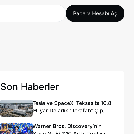
Papara Hesabı Aç
Son Haberler
Tesla ve SpaceX, Teksas'ta 16,8
Milyar Dolarlık "Terafab" Çip
Fabrikası Kuruyor
Warner Bros. Discovery’nin
Yayın Geliri %10 Arttı, Toplam