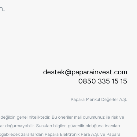
n.
destek@paparainvest.com
0850 335 15 15
Papara Menkul Değerler A.Ş.
ğildir, genel niteliktedir. Bu öneriler mali durumunuz ile risk ve
ar doğurmayabilir. Sunulan bilgiler, güvenilir olduğuna inanılan
n doğabilecek zararlardan Papara Elektronik Para A.Ş. ve Papara