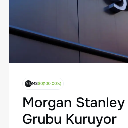
MS
$
0
(
100.00
%)
Morgan Stanley 
Grubu Kuruyor