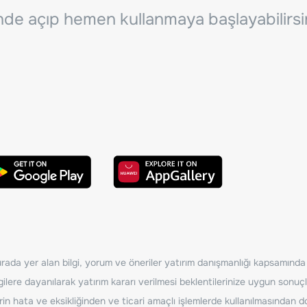
inde açıp hemen kullanmaya başlayabilirsi
ada yer alan bilgi, yorum ve öneriler yatırım danışmanlığı kapsamında de
ilere dayanılarak yatırım kararı verilmesi beklentilerinize uygun sonuçl
erin hata ve eksikliğinden ve ticari amaçlı işlemlerde kullanılmasında