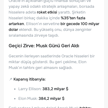
Oracle’ın açıklanan güçlü finansal sonuçları ve
yapay zekâ odaklı stratejik anlaşmaları, borsada
hisselere adeta
roket etkisi
yarattı. Şirketin
hisseleri birkaç dakika içinde
%35’ten fazla
artarken
, Ellison’ın servetine
bir gecede 100 milyar
dolar
eklendi. Bu yükseliş onu, dünya zenginler
sıralamasında zirveye taşıdı.
Geçici Zirve: Musk Günü Geri Aldı
Gecenin ilerleyen saatlerinde Oracle hisseleri bir
miktar düşüş gösterdi. Bu geri çekilme, Elon
Musk’ın tahtını geri almasını sağladı.
📌
Kapanış itibarıyla:
Larry Ellison:
383,2 milyar $
Elon Musk:
384,2 milyar $