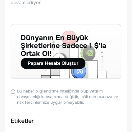
devam ediyor.
Dünyanın En Büyük
Şirketlerine Sadece 1 $'la
Ortak Ol!
Papara Hesabı Oluştur
Bu haber bilgilendirme niteliğinde olup yatırım
danışmanlığı kapsamında değildir, mâli durumunuza ve
risk tercihlerinize uygun olmayabilir.
Etiketler