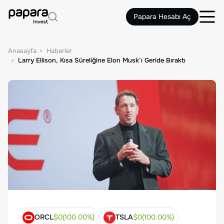
Papara Hesabı Aç
Anasayfa
Haberler
Larry Ellison, Kısa Süreliğine Elon Musk’ı Geride Bıraktı
ORCL
$
0
(
100.00
%)
TSLA
$
0
(
100.00
%)