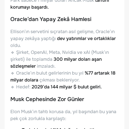
Fark sadece 1 milyar dolar! Ancak Musk
tahtını
korumayı başardı.
Oracle’dan Yapay Zekâ Hamlesi
Ellison’ın servetini sıçratan asıl gelişme, Oracle’ın
yapay zekâya yaptığı
dev yatırımlar ve ortaklıklar
oldu.
🔹 Şirket, OpenAI, Meta, Nvidia ve xAI (Musk’ın
şirketi) ile toplamda
300 milyar doları aşan
sözleşmeler
imzaladı.
🔹 Oracle’ın bulut gelirlerinin bu yıl
%77 artarak 18
milyar dolara
çıkması bekleniyor.
🔹 Hedef:
2029’da 144 milyar $ bulut geliri.
Musk Cephesinde Zor Günler
Elon Musk’ın tahtı korusa da, yıl başından bu yana
pek çok zorlukla karşılaştı: