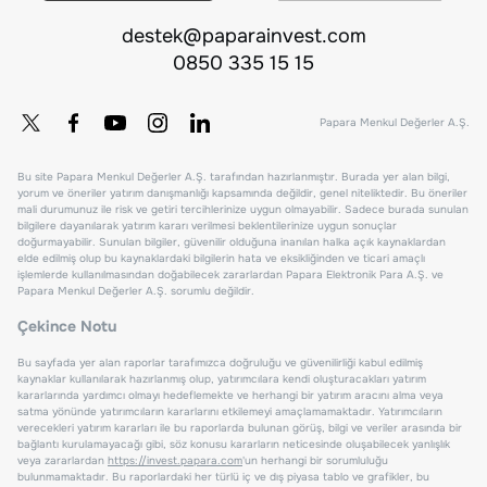
destek@paparainvest.com
0850 335 15 15
Papara Menkul Değerler A.Ş.
Bu site Papara Menkul Değerler A.Ş. tarafından hazırlanmıştır. Burada yer alan bilgi,
yorum ve öneriler yatırım danışmanlığı kapsamında değildir, genel niteliktedir. Bu öneriler
mali durumunuz ile risk ve getiri tercihlerinize uygun olmayabilir. Sadece burada sunulan
bilgilere dayanılarak yatırım kararı verilmesi beklentilerinize uygun sonuçlar
doğurmayabilir. Sunulan bilgiler, güvenilir olduğuna inanılan halka açık kaynaklardan
elde edilmiş olup bu kaynaklardaki bilgilerin hata ve eksikliğinden ve ticari amaçlı
işlemlerde kullanılmasından doğabilecek zararlardan Papara Elektronik Para A.Ş. ve
Papara Menkul Değerler A.Ş. sorumlu değildir.
Çekince Notu
Bu sayfada yer alan raporlar tarafımızca doğruluğu ve güvenilirliği kabul edilmiş
kaynaklar kullanılarak hazırlanmış olup, yatırımcılara kendi oluşturacakları yatırım
kararlarında yardımcı olmayı hedeflemekte ve herhangi bir yatırım aracını alma veya
satma yönünde yatırımcıların kararlarını etkilemeyi amaçlamamaktadır. Yatırımcıların
verecekleri yatırım kararları ile bu raporlarda bulunan görüş, bilgi ve veriler arasında bir
bağlantı kurulamayacağı gibi, söz konusu kararların neticesinde oluşabilecek yanlışlık
veya zararlardan
https://invest.papara.com
'un herhangi bir sorumluluğu
bulunmamaktadır. Bu raporlardaki her türlü iç ve dış piyasa tablo ve grafikler, bu