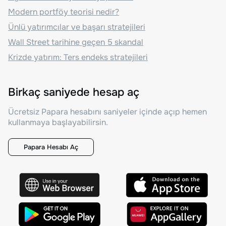
Modern portföy teorisi nedir?
Ünlü yatırımcılar ve başarı stratejileri
Wall Street tarihine geçen 5 skandal
Krizde yatırım: Ters endeks stratejileri
Birkaç saniyede hesap aç
Ücretsiz Papara hesabını saniyeler içinde açıp hemen
kullanmaya başlayabilirsin.
Papara Hesabı Aç