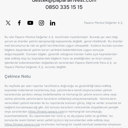
0850 335 15 15
Papara Menkul Değerler A.Ş.
Bu site Papara Menkul Değerler A.Ş. tarafından hazırlanmıştır. Burada yer alan bilgi,
yorum ve öneriler yatırım danışmanlığı kapsamında değildir, genel niteliktedir. Bu öneriler
mali durumunuz ile risk ve getiri tercihlerinize uygun olmayabilir. Sadece burada sunulan
bilgilere dayanılarak yatırım kararı verilmesi beklentilerinize uygun sonuçlar
doğurmayabilir. Sunulan bilgiler, güvenilir olduğuna inanılan halka açık kaynaklardan
elde edilmiş olup bu kaynaklardaki bilgilerin hata ve eksikliğinden ve ticari amaçlı
işlemlerde kullanılmasından doğabilecek zararlardan Papara Elektronik Para A.Ş. ve
Papara Menkul Değerler A.Ş. sorumlu değildir.
Çekince Notu
Bu sayfada yer alan raporlar tarafımızca doğruluğu ve güvenilirliği kabul edilmiş
kaynaklar kullanılarak hazırlanmış olup, yatırımcılara kendi oluşturacakları yatırım
kararlarında yardımcı olmayı hedeflemekte ve herhangi bir yatırım aracını alma veya
satma yönünde yatırımcıların kararlarını etkilemeyi amaçlamamaktadır. Yatırımcıların
verecekleri yatırım kararları ile bu raporlarda bulunan görüş, bilgi ve veriler arasında bir
bağlantı kurulamayacağı gibi, söz konusu kararların neticesinde oluşabilecek yanlışlık
veya zararlardan
https://invest.papara.com
'un herhangi bir sorumluluğu
bulunmamaktadır. Bu raporlardaki her türlü iç ve dış piyasa tablo ve grafikler, bu
konularda resmi hizmet veren yetkili üçüncü kişi kurumlardan elde edilmiş olup,
https://invest.papara.com
tarafından herhangi bir maddi menfaat beklentisi olmaksızın