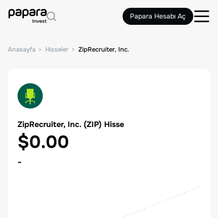
Papara Hesabı Aç
Anasayfa
Hisseler
ZipRecruiter, Inc.
ZipRecruiter, Inc.
(
ZIP
) Hisse
$0.00
-