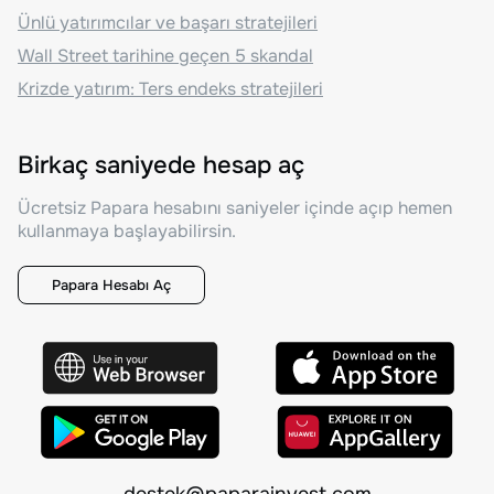
Ünlü yatırımcılar ve başarı stratejileri
Wall Street tarihine geçen 5 skandal
Krizde yatırım: Ters endeks stratejileri
Birkaç saniyede hesap aç
Ücretsiz Papara hesabını saniyeler içinde açıp hemen
kullanmaya başlayabilirsin.
Papara Hesabı Aç
destek@paparainvest.com