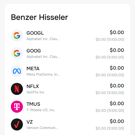
Benzer Hisseler
$0.00
GOOGL
Alphabet Inc. Class A Common Stock
$0.00
(%
100.00
)
$0.00
GOOG
Alphabet Inc. Class C Capital Stock
$0.00
(%
100.00
)
$0.00
META
Meta Platforms, Inc. Class A Common Stock
$0.00
(%
100.00
)
$0.00
NFLX
NetFlix Inc
$0.00
(%
100.00
)
$0.00
TMUS
T-Mobile US, Inc.
$0.00
(%
100.00
)
$0.00
VZ
Verizon Communications
$0.00
(%
100.00
)