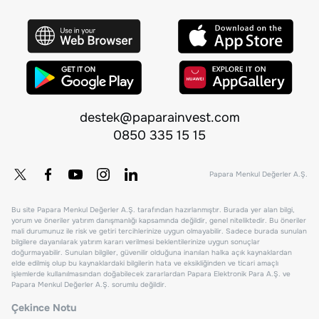
destek@paparainvest.com
0850 335 15 15
Papara Menkul Değerler A.Ş.
Bu site Papara Menkul Değerler A.Ş. tarafından hazırlanmıştır. Burada yer alan bilgi,
yorum ve öneriler yatırım danışmanlığı kapsamında değildir, genel niteliktedir. Bu öneriler
mali durumunuz ile risk ve getiri tercihlerinize uygun olmayabilir. Sadece burada sunulan
bilgilere dayanılarak yatırım kararı verilmesi beklentilerinize uygun sonuçlar
doğurmayabilir. Sunulan bilgiler, güvenilir olduğuna inanılan halka açık kaynaklardan
elde edilmiş olup bu kaynaklardaki bilgilerin hata ve eksikliğinden ve ticari amaçlı
işlemlerde kullanılmasından doğabilecek zararlardan Papara Elektronik Para A.Ş. ve
Papara Menkul Değerler A.Ş. sorumlu değildir.
Çekince Notu