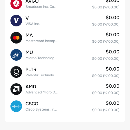
$0.00
AVGO
Broadcom Inc. Common Stock
$0.00
(%
100.00
)
$0.00
V
VISA Inc.
$0.00
(%
100.00
)
$0.00
MA
Mastercard Incorporated
$0.00
(%
100.00
)
$0.00
MU
Micron Technology, Inc.
$0.00
(%
100.00
)
$0.00
PLTR
Palantir Technologies Inc. Class A Common Stock
$0.00
(%
100.00
)
$0.00
AMD
Advanced Micro Devices
$0.00
(%
100.00
)
$0.00
CSCO
Cisco Systems, Inc. Common Stock (DE)
$0.00
(%
100.00
)