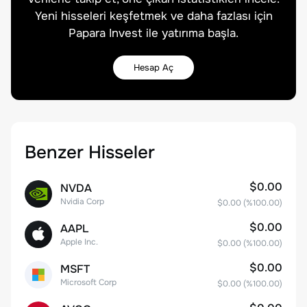
Yeni hisseleri keşfetmek ve daha fazlası için
Papara Invest ile yatırıma başla.
Hesap Aç
Benzer Hisseler
$0.00
NVDA
Nvidia Corp
$0.00
(%
100.00
)
$0.00
AAPL
Apple Inc.
$0.00
(%
100.00
)
$0.00
MSFT
Microsoft Corp
$0.00
(%
100.00
)