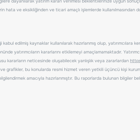
ilere dayanılarak yatırım kararı verilmesi beklentilerinize uygun sonuçl
erin hata ve eksikliğinden ve ticari amaçlı işlemlerde kullanılmasında
 kabul edilmiş kaynaklar kullanılarak hazırlanmış olup, yatırımcılara ke
nde yatırımcıların kararlarını etkilemeyi amaçlamamaktadır. Yatırımcıla
nusu kararların neticesinde oluşabilecek yanlışlık veya zararlardan
http
ve grafikler, bu konularda resmi hizmet veren yetkili üçüncü kişi kurum
gilendirmek amacıyla hazırlanmıştır. Bu raporlarda bulunan bilgiler bell