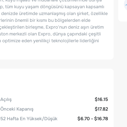
roup, tüm kuyu yaşam döngüsünü kapsayan kapsamlı
denizde üretimde uzmanlaşmış olan şirket, özellikle
rlerinin önemli bir kısmı bu bölgelerden elde
çekleştirilen birleşme, Expro'nun deniz aşırı üretim
uston merkezli olan Expro, dünya çapındaki çeşitli
ptimize eden yenilikçi teknolojilerle liderliğini
Açılış
$16.15
Önceki Kapanış
$17.82
52 Hafta En Yüksek/Düşük
$6.70 - $16.78