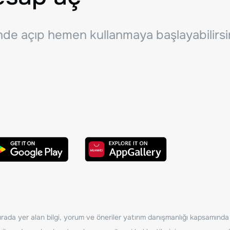
inde açıp hemen kullanmaya başlayabilirsi
ada yer alan bilgi, yorum ve öneriler yatırım danışmanlığı kapsamında de