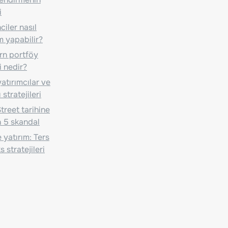
i
iler nasıl
m yapabilir?
n portföy
i nedir?
atırımcılar ve
 stratejileri
treet tarihine
 5 skandal
 yatırım: Ters
 stratejileri