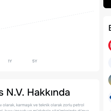
1Y
5Y
 N.V.
Hakkında
ı olarak, karmaşık ve teknik olarak zorlu petrol
ri, kuyu inşaatı ve müdahale çözümlerinde dünya