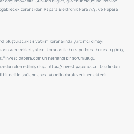
ar doğurmayabilir. Sunulan bilgiler, güvenilir olduğuna inanılan
n doğabilecek zararlardan Papara Elektronik Para A.Ş. ve Papara
ndi oluşturacakları yatırım kararlarında yardımcı olmayı
rın verecekleri yatırım kararları ile bu raporlarda bulunan görüş,
s://invest.papara.com
'un herhangi bir sorumluluğu
lardan elde edilmiş olup,
https://invest.papara.com
tarafından
i bir gelirin sağlanmasına yönelik olarak verilmemektedir.