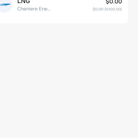
LNG
$0.00
Cheniere Energy Inc
$0.00
(%
100.00
)