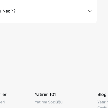
ı Nedir?
leri
Yatırım 101
Blog
eri
Yatırım Sözlüğü
Yatır
Çeşit