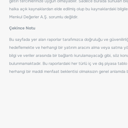
getiri tercihlerinize uygun olmayabilir. Sadece burada sunulan bilg
halka açık kaynaklardan elde edilmiş olup bu kaynaklardaki bilgil
Menkul Değerler A.Ş. sorumlu değildir.
Çekince Notu
Bu sayfada yer alan raporlar tarafımızca doğruluğu ve güvenilirliği
hedeflemekte ve herhangi bir yatırım aracını alma veya satma yönü
bilgi ve veriler arasında bir bağlantı kurulamayacağı gibi, söz ko
bulunmamaktadır. Bu raporlardaki her türlü iç ve dış piyasa tablo 
herhangi bir maddi menfaat beklentisi olmaksızın genel anlamda bil