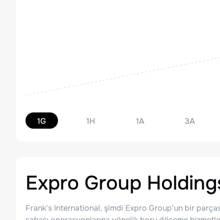
1G
1H
1A
3A
Expro Group Holdings
Frank's International, şimdi Expro Group'un bir parças
sahası operasyonlarına yönelik boru döşeme hizmetle