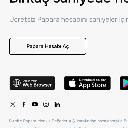
Ücretsiz Papara hesabını saniyeler iç
Papara Hesabı Aç
Bu site Papara Menkul Değerler A.Ş. tarafından hazırlanmıştır. Bur