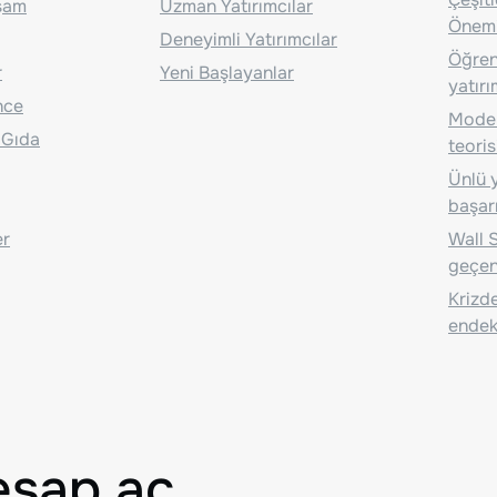
aşam
Uzman Yatırımcılar
Önem
Deneyimli Yatırımcılar
Öğrenc
r
Yeni Başlayanlar
yatırı
nce
Moder
 Gıda
teoris
Ünlü y
başarı
er
Wall S
geçen
Krizde
endeks
esap aç