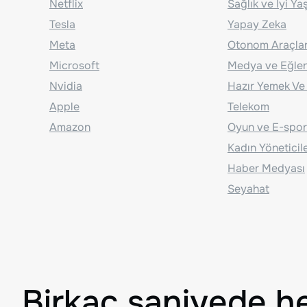
Netflix
Sağlık ve İyi Y
Tesla
Yapay Zeka
Meta
Otonom Araçla
Microsoft
Medya ve Eğle
Nvidia
Hazır Yemek Ve
Apple
Telekom
Amazon
Oyun ve E-spor
Kadın Yöneticil
Haber Medyası
Seyahat
Birkaç saniyede h