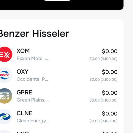
Benzer Hisseler
XOM
$0.00
Exxon Mobil Corporation
$0.00
(%
100.00
)
OXY
$0.00
Occidental Petroleum Corporation
$0.00
(%
100.00
)
GPRE
$0.00
Green Plains, Inc.
$0.00
(%
100.00
)
CLNE
$0.00
Clean Energy Fuels Corp.
$0.00
(%
100.00
)