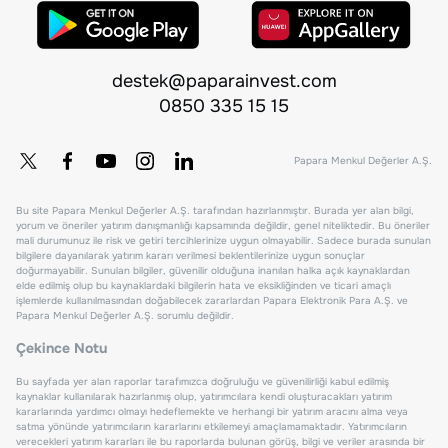
destek@paparainvest.com
0850 335 15 15
Papara Menkul Değerler A.Ş.
Bu site Papara Menkul Değerler A.Ş. tarafından hazırlanmıştır. Burada yer alan bilgi,
yorum ve öneriler yatırım danışmanlığı kapsamında değildir, genel niteliktedir. Bu öneriler
mali durumunuz ile risk ve getiri tercihlerinize uygun olmayabilir. Sadece burada sunulan
bilgilere dayanılarak yatırım kararı verilmesi beklentilerinize uygun sonuçlar
doğurmayabilir. Sunulan bilgiler, güvenilir olduğuna inanılan halka açık kaynaklardan
elde edilmiş olup bu kaynaklardaki bilgilerin hata ve eksikliğinden ve ticari amaçlı
işlemlerde kullanılmasından doğabilecek zararlardan Papara Elektronik Para A.Ş. ve
Papara Menkul Değerler A.Ş. sorumlu değildir.
Çekince Notu
Bu sayfada yer alan raporlar tarafımızca doğruluğu ve güvenilirliği kabul edilmiş
kaynaklar kullanılarak hazırlanmış olup, yatırımcılara kendi oluşturacakları yatırım
kararlarında yardımcı olmayı hedeflemekte ve herhangi bir yatırım aracını alma veya
satma yönünde yatırımcıların kararlarını etkilemeyi amaçlamamaktadır. Yatırımcıların
verecekleri yatırım kararları ile bu raporlarda bulunan görüş, bilgi ve veriler arasında bir