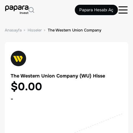
Papara Hesabı Aç
Anasayfa
Hisseler
The Western Union Company
The Western Union Company
(
WU
) Hisse
$0.00
-