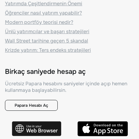
Yatırımda Çeşitlendirmenin Önemi
Öğrenciler nasıl yatırım yapabilir?
Modern portföy teorisi nedir?
Ünlü yatırımcılar ve başarı stratejileri
Wall Street tarihine geçen 5 skandal
Krizde yatırım: Ters endeks stratejileri
Birkaç saniyede hesap aç
Ücretsiz Papara hesabını saniyeler içinde açıp hemen
kullanmaya başlayabilirsin.
Papara Hesabı Aç